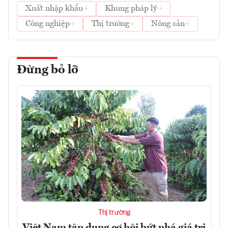
Xuất nhập khẩu
Khung pháp lý
Công nghiệp
Thị trường
Nông sản
Đừng bỏ lỡ
Thị trường
Việt Nam tận dụng cơ hội bứt phá giá trị