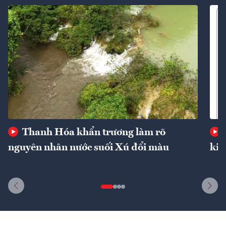
Thanh Hóa khẩn trương làm rõ
nguyên nhân nước suối Xú đổi màu
kin