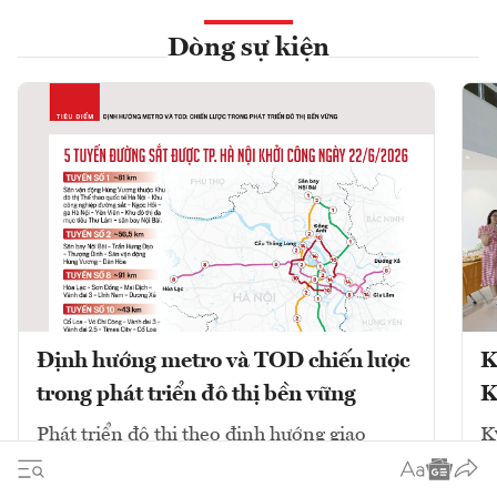
Dòng sự kiện
Định hướng metro và TOD chiến lược
K
trong phát triển đô thị bền vững
K
Phát triển đô thị theo định hướng giao
K
thông công cộng (TOD) kết hợp với mạng
V
lưới đường sắt đô thị (metro) là chiến lược