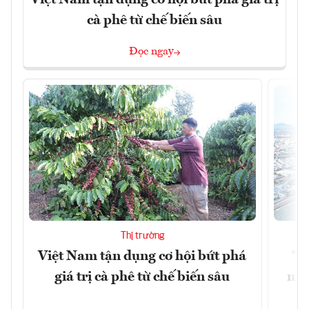
cà phê từ chế biến sâu
Đọc ngay
Thị trường
Việt Nam tận dụng cơ hội bứt phá
"H
giá trị cà phê từ chế biến sâu
nhì