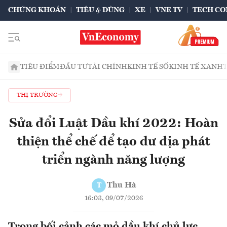
CHỨNG KHOÁN
TIÊU & DÙNG
XE
VNE TV
TECH CO
TIÊU ĐIỂM
ĐẦU TƯ
TÀI CHÍNH
KINH TẾ SỐ
KINH TẾ XANH
THỊ TRƯỜNG
Sửa đổi Luật Dầu khí 2022: Hoàn
thiện thể chế để tạo dư địa phát
triển ngành năng lượng
Thu Hà
T
16:03, 09/07/2026
Trong bối cảnh các mỏ dầu khí chủ lực