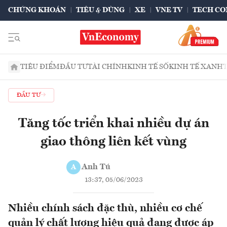
CHỨNG KHOÁN
TIÊU & DÙNG
XE
VNE TV
TECH CO
TIÊU ĐIỂM
ĐẦU TƯ
TÀI CHÍNH
KINH TẾ SỐ
KINH TẾ XANH
ĐẦU TƯ
Tăng tốc triển khai nhiều dự án
giao thông liên kết vùng
Anh Tú
A
13:37, 05/06/2023
Nhiều chính sách đặc thù, nhiều cơ chế
quản lý chất lượng hiệu quả đang được áp