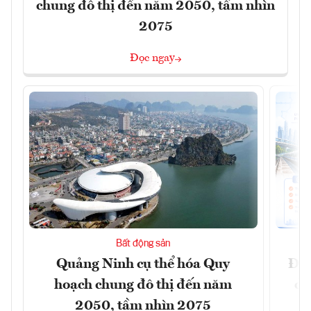
chung đô thị đến năm 2050, tầm nhìn
2075
Đọc ngay
Bất động sản
Quảng Ninh cụ thể hóa Quy
Đồn
hoạch chung đô thị đến năm
dự
2050, tầm nhìn 2075