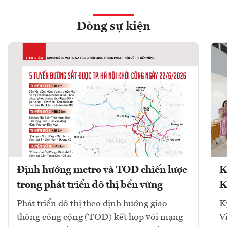
Dòng sự kiện
Định hướng metro và TOD chiến lược
K
trong phát triển đô thị bền vững
K
Phát triển đô thị theo định hướng giao
K
thông công cộng (TOD) kết hợp với mạng
V