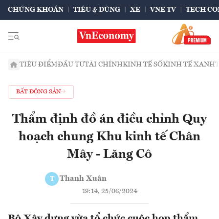
CHỨNG KHOÁN
TIÊU & DÙNG
XE
VNE TV
TECH CO
TIÊU ĐIỂM
ĐẦU TƯ
TÀI CHÍNH
KINH TẾ SỐ
KINH TẾ XANH
BẤT ĐỘNG SẢN
Thẩm định đồ án điều chỉnh Quy
hoạch chung Khu kinh tế Chân
Mây - Lăng Cô
Thanh Xuân
T
19:14, 25/06/2024
Bộ Xây dựng vừa tổ chức cuộc họp thẩm