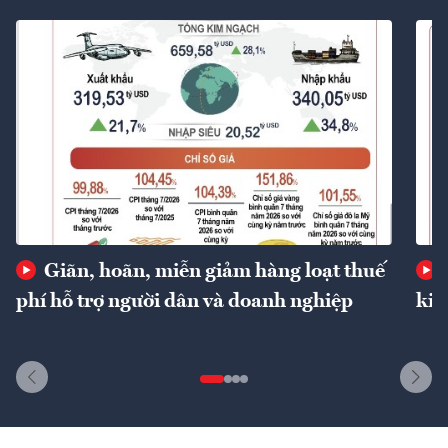
Giãn, hoãn, miễn giảm hàng loạt thuế
phí hỗ trợ người dân và doanh nghiệp
kin