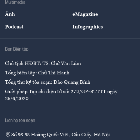
Multimedia
Sự kiện
Nhân lực
Ảnh
eMagazine
Đẹp +
An sinh
Podcast
Infographics
Giải trí
Y tế
Nhà
Ban Biên tập
Ẩm thực
Chủ tịch HĐBT: TS. Chử Văn Lâm
Tổng biên tập: Chử Thị Hạnh
Tổng thư ký tòa soạn: Đào Quang Bính
Giấy phép Tạp chí điện tử số: 272/GP-BTTTT ngày
26/6/2020
Liên hệ tòa soạn
Số 96-98 Hoàng Quốc Việt, Cầu Giấy, Hà Nội