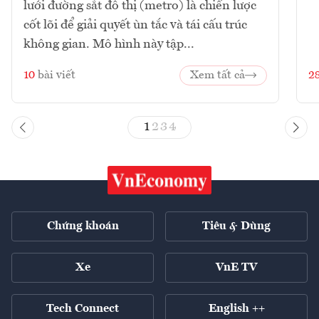
lưới đường sắt đô thị (metro) là chiến lược
cốt lõi để giải quyết ùn tắc và tái cấu trúc
không gian. Mô hình này tập...
10
bài viết
Xem tất cả
2
1
2
3
4
Chứng khoán
Tiêu & Dùng
Xe
VnE TV
Tech Connect
English ++