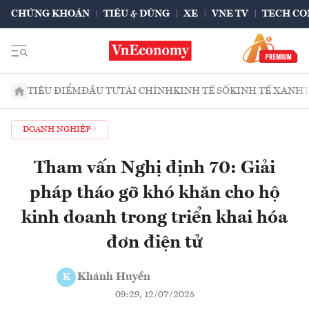
CHỨNG KHOÁN
TIÊU & DÙNG
XE
VNE TV
TECH CO
TIÊU ĐIỂM
ĐẦU TƯ
TÀI CHÍNH
KINH TẾ SỐ
KINH TẾ XANH
DOANH NGHIỆP
Tham vấn Nghị định 70: Giải
pháp tháo gỡ khó khăn cho hộ
kinh doanh trong triển khai hóa
đơn điện tử
Khánh Huyền
K
09:29, 12/07/2025