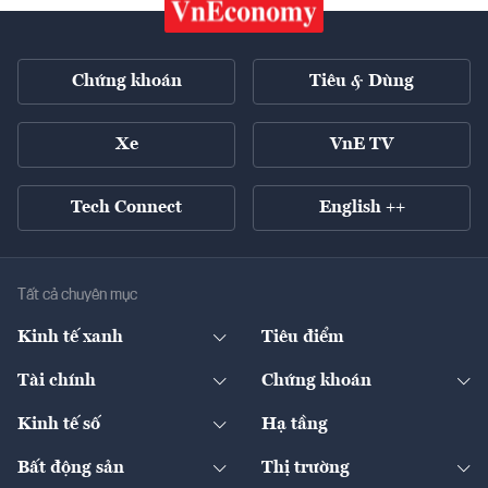
Chứng khoán
Tiêu & Dùng
Xe
VnE TV
Tech Connect
English ++
Tất cả chuyên mục
Kinh tế xanh
Tiêu điểm
Chuyển động xanh
Tài chính
Chứng khoán
Pháp lý
Ngân hàng
Doanh nghiệp niêm yết
Kinh tế số
Hạ tầng
Thương hiệu xanh
Thị trường vốn
Thị trường
Sản phẩm - Thị trường
Bất động sản
Thị trường
Diễn đàn
Thuế
Đầu tư