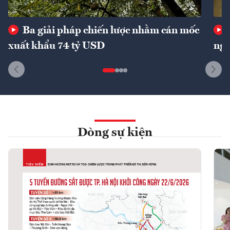
Ba giải pháp chiến lược nhằm cán mốc
xuất khẩu 74 tỷ USD
ngu
Dòng sự kiện