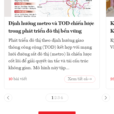
Định hướng metro và TOD chiến lược
K
trong phát triển đô thị bền vững
K
Phát triển đô thị theo định hướng giao
K
thông công cộng (TOD) kết hợp với mạng
V
lưới đường sắt đô thị (metro) là chiến lược
cốt lõi để giải quyết ùn tắc và tái cấu trúc
không gian. Mô hình này tập...
10
bài viết
Xem tất cả
2
1
2
3
4