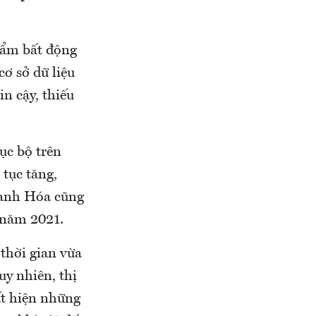
hẩm bất động
cơ sở dữ liệu
in cậy, thiếu
ục bộ trên
 tục tăng,
hanh Hóa cũng
i năm 2021.
thời gian vừa
uy nhiên, thị
ất hiện những