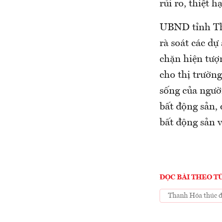
rủi ro, thiệt 
UBND tỉnh Tha
rà soát các dự
chặn hiện tượn
cho thị trường
sống của ngườ
bất động sản, 
bất động sản v
ĐỌC BÀI THEO T
Thanh Hóa thúc đẩ