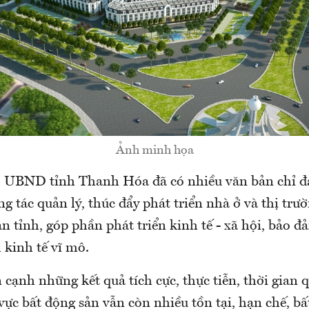
Ảnh minh họa
, UBND tỉnh Thanh Hóa đã có nhiều văn bản chỉ đ
g tác quản lý, thúc đẩy phát triển nhà ở và thị trư
àn tỉnh, góp phần phát triển kinh tế - xã hội, bảo đ
 kinh tế vĩ mô.
 cạnh những kết quả tích cực, thực tiễn, thời gian 
 vực bất động sản vẫn còn nhiều tồn tại, hạn chế, bấ