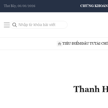
Thứ Bảy, 08/08/2026
CHỨNG KHOÁN
TIÊU ĐIỂM
ĐẦU TƯ
TÀI CH
Thanh Hó