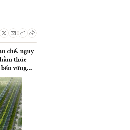
ạn chế, nguy
 nhằm thúc
 bền vững...