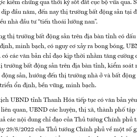
ợc kiểm chứng qua thời kỳ sốt đất cục bộ vừa qua. S
dịp đầu năm, đến nay thị trường bất động sản tại đ
ều nhà đầu tư “tiến thoái lưỡng nan”.
ng thị trường bất động sản trên địa bàn tỉnh có dấu
n định, minh bạch, có nguy cơ xảy ra bong bóng, U
có các văn bản chỉ đạo kịp thời nhằm tăng cường 
hị trường bất động sản trên địa bàn tỉnh, kiểm soát 
 động sản, hướng đến thị trường nhà ở và bất động 
triển ổn định, bền vững, minh bạch.
tịch UBND tỉnh Thanh Hóa tiếp tục có văn bản yêu 
 liên quan, UBND các huyện, thị xã, thành phố tập 
uả các nội dung chỉ đạo của Thủ tướng Chính phủ tạ
y 29/8/2022 của Thủ tướng Chính phủ về một số g