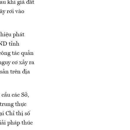
au khi giá đất
ây rơi vào
 hiệu phát
BND tỉnh
công tác quản
nguy cơ xảy ra
sản trên địa
cầu các Sở,
trung thực
i Chỉ thị số
iải pháp thúc