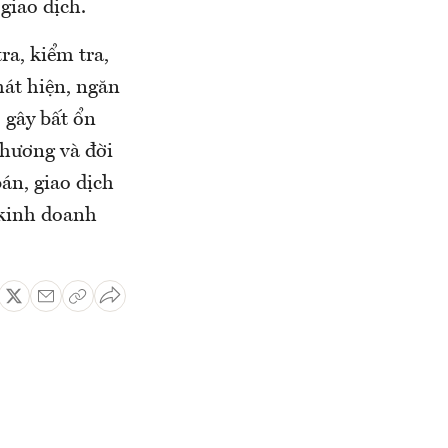
 giao dịch.
a, kiểm tra,
hát hiện, ngăn
 gây bất ổn
phương và đời
án, giao dịch
 kinh doanh