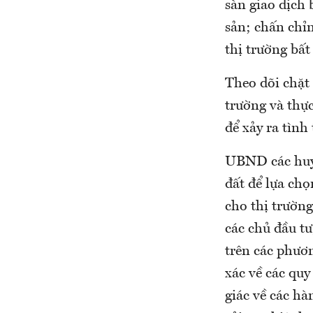
sàn giao dịch 
sản; chấn chỉn
thị trường bất
Theo dõi chặt 
trường và thực
để xảy ra tình
UBND các huyệ
đất để lựa ch
cho thị trường
các chủ đầu tư
trên các phươ
xác về các quy
giác về các hà