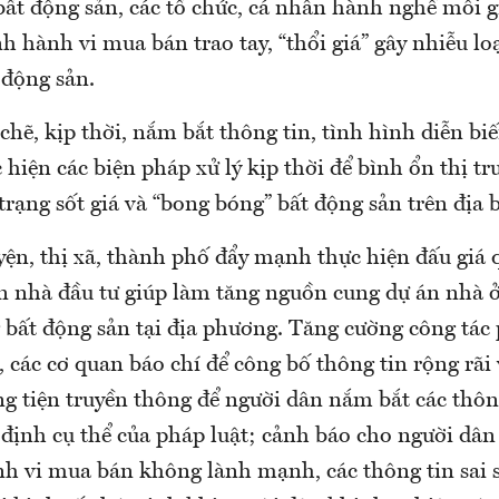
bất động sản, các tổ chức, cá nhân hành nghề môi g
h hành vi mua bán trao tay, “thổi giá” gây nhiễu lo
 động sản.
chẽ, kịp thời, nắm bắt thông tin, tình hình diễn biế
 hiện các biện pháp xử lý kịp thời để bình ổn thị t
 trạng sốt giá và “bong bóng” bất động sản trên địa 
n, thị xã, thành phố đẩy mạnh thực hiện đấu giá 
ọn nhà đầu tư giúp làm tăng nguồn cung dự án nhà 
 bất động sản tại địa phương. Tăng cường công tác
, các cơ quan báo chí để công bố thông tin rộng rãi 
ng tiện truyền thông để người dân nắm bắt các thôn
 định cụ thể của pháp luật; cảnh báo cho người dân
nh vi mua bán không lành mạnh, các thông tin sai s