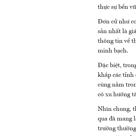
thực sự bền vữ
Đơn cử như cơ
sản nhất là gi
thông tin về t
minh bạch.
Đặc biệt, tron
khắp các tỉnh 
cùng nằm tron
có xu hướng tă
Nhìn chung, t
qua đã mang lạ
trường thường