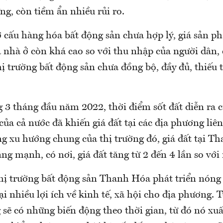
ng, còn tiềm ẩn nhiều rủi ro.
 cấu hàng hóa bất động sản chưa hợp lý, giá sản p
á nhà ở còn khá cao so với thu nhập của người dân, 
hị trường bất động sản chưa đồng bộ, đầy đủ, thiếu t
g 3 tháng đầu năm 2022, thời điểm sốt đất diễn ra c
của cả nước đã khiến giá đất tại các địa phương liên
g xu hướng chung của thị trường đó, giá đất tại T
ng mạnh, có nơi, giá đất tăng từ 2 đến 4 lần so vớ
hị trường bất động sản Thanh Hóa phát triển nóng 
i nhiều lợi ích về kinh tế, xã hội cho địa phương. T
 sẽ có những biến động theo thời gian, từ đó nó xu