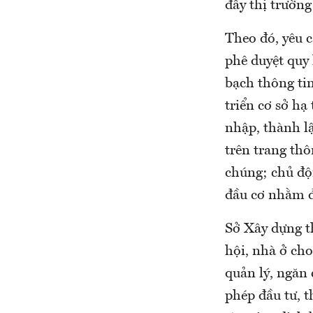
đẩy thị trường
Theo đó, yêu 
phê duyệt quy
bạch thông tin
triển cơ sở hạ
nhập, thành lậ
trên trang thô
chúng; chủ độn
đầu cơ nhằm đẩ
Sở Xây dựng t
hội, nhà ở cho
quản lý, ngăn 
phép đầu tư, t