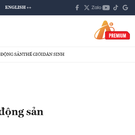
ENGLISH ++
 ĐỘNG SẢN
THẾ GIỚI
DÂN SINH
 động sản