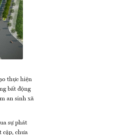
ạo thực hiện
ờng bất động
ảm an sinh xã
qua sự phát
t cập, chưa