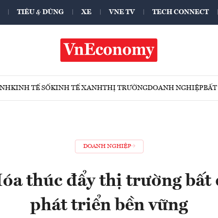
TIÊU & DÙNG
XE
VNE TV
TECH CONNECT
ÍNH
KINH TẾ SỐ
KINH TẾ XANH
THỊ TRƯỜNG
DOANH NGHIỆP
BẤT
DOANH NGHIỆP
a thúc đẩy thị trường bất
phát triển bền vững