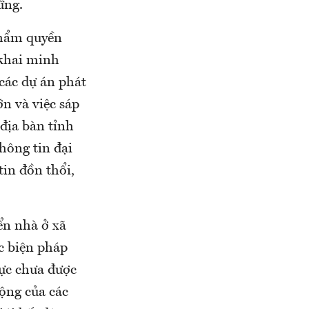
ững.
thẩm quyền
 khai minh
các dự án phát
ớn và việc sáp
địa bàn tỉnh
hông tin đại
tin đồn thổi,
ển nhà ở xã
c biện pháp
vực chưa được
động của các