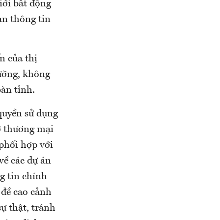
iới bất động
ạn thông tin
n của thị
rường, không
bàn tỉnh.
quyền sử dụng
ở thương mại
 phối hợp với
về các dự án
g tin chính
 đề cao cảnh
ự thật, tránh