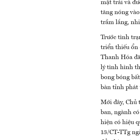
mặt trái và đư
tăng nóng vào 
trầm lắng, nhi
Trước tình trạ
triển thiếu ổ
Thanh Hóa đã 
lý tình hình t
bong bóng bất
bàn tỉnh phát 
Mới đây, Chủ 
ban, ngành có
hiện có hiệu q
13/CT-TTg ngà