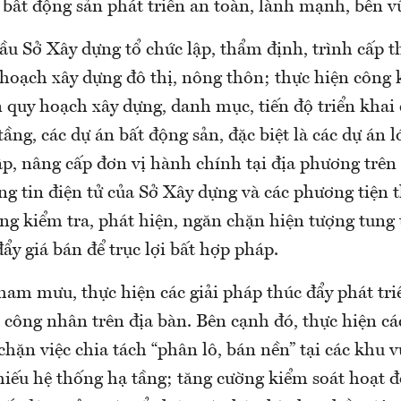
 bất động sản phát triển an toàn, lành mạnh, bền v
cầu Sở Xây dựng tổ chức lập, thẩm định, trình cấp 
 hoạch xây dựng đô thị, nông thôn; thực hiện công
 quy hoạch xây dựng, danh mục, tiến độ triển khai 
 tầng, các dự án bất động sản, đặc biệt là các dự án l
p, nâng cấp đơn vị hành chính tại địa phương trên 
ng tin điện tử của Sở Xây dựng và các phương tiện t
g kiểm tra, phát hiện, ngăn chặn hiện tượng tung 
y giá bán để trục lợi bất hợp pháp.
ham mưu, thực hiện các giải pháp thúc đẩy phát tri
 công nhân trên địa bàn. Bên cạnh đó, thực hiện cá
chặn việc chia tách “phân lô, bán nền” tại các khu 
hiếu hệ thống hạ tầng; tăng cường kiểm soát hoạt 