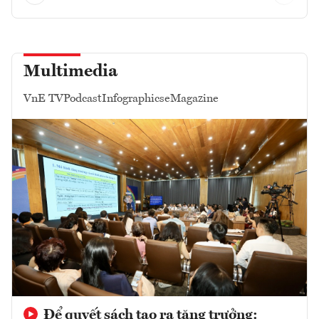
Multimedia
VnE TV
Podcast
Infographics
eMagazine
Để quyết sách tạo ra tăng trưởng: