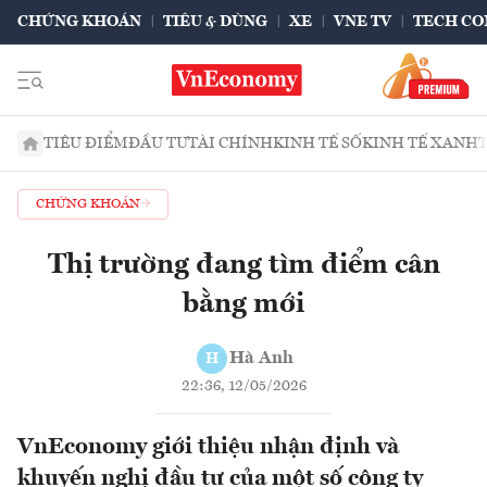
CHỨNG KHOÁN
TIÊU & DÙNG
XE
VNE TV
TECH CO
TIÊU ĐIỂM
ĐẦU TƯ
TÀI CHÍNH
KINH TẾ SỐ
KINH TẾ XANH
CHỨNG KHOÁN
Thị trường đang tìm điểm cân
bằng mới
Hà Anh
H
22:36, 12/05/2026
VnEconomy giới thiệu nhận định và
khuyến nghị đầu tư của một số công ty