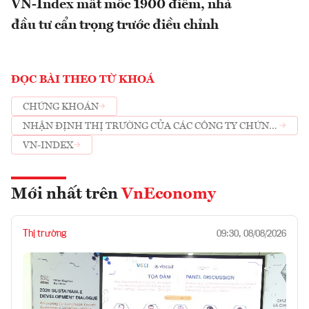
VN-Index mất mốc 1900 điểm, nhà
đầu tư cẩn trọng trước điều chỉnh
ĐỌC BÀI THEO TỪ KHOÁ
CHỨNG KHOÁN
NHẬN ĐỊNH THỊ TRƯỜNG CỦA CÁC CÔNG TY CHỨNG
KHOÁN
VN-INDEX
Mới nhất trên
VnEconomy
Thị trường
09:30, 08/08/2026