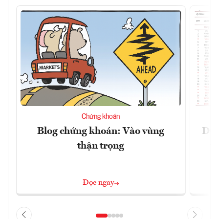
Chứng khoán
Blog chứng khoán: Vào vùng
Dự 
thận trọng
t
Đọc ngay