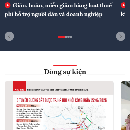
Giãn, hoãn, miễn giảm hàng loạt thuế
phí hỗ trợ người dân và doanh nghiệp
kin
Dòng sự kiện