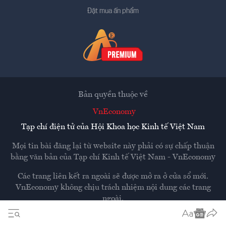
Đặt mua ấn phẩm
Bản quyền thuộc về
VnEconomy
Tạp chí điện tử của Hội Khoa học Kinh tế Việt Nam
Mọi tin bài đăng lại từ website này phải có sự chấp thuận
bằng văn bản của
Tạp chí Kinh tế Việt Nam - VnEconomy
Các trang liên kết ra ngoài sẽ được mở ra ở cửa sổ mới.
VnEconomy không chịu trách nhiệm nội dung các trang
ngoài.