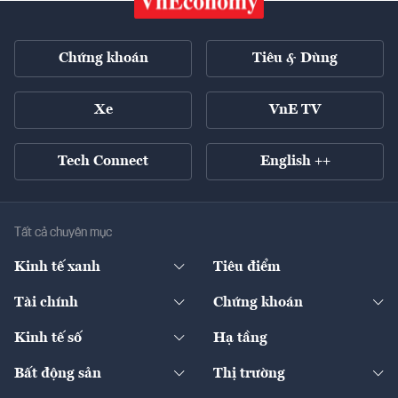
Chứng khoán
Tiêu & Dùng
Xe
VnE TV
Tech Connect
English ++
Tất cả chuyên mục
Kinh tế xanh
Tiêu điểm
Chuyển động xanh
Tài chính
Chứng khoán
Pháp lý
Ngân hàng
Doanh nghiệp niêm yết
Kinh tế số
Hạ tầng
Thương hiệu xanh
Thị trường vốn
Thị trường
Sản phẩm - Thị trường
Bất động sản
Thị trường
Diễn đàn
Thuế
Đầu tư
Tài sản số