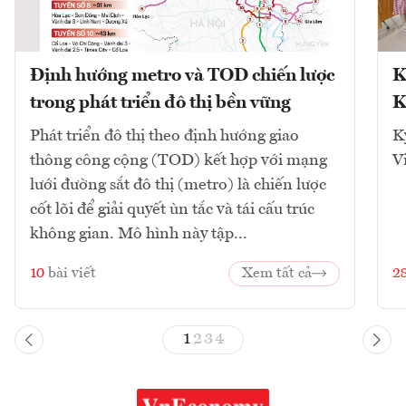
Định hướng metro và TOD chiến lược
K
trong phát triển đô thị bền vững
K
Phát triển đô thị theo định hướng giao
K
thông công cộng (TOD) kết hợp với mạng
V
lưới đường sắt đô thị (metro) là chiến lược
cốt lõi để giải quyết ùn tắc và tái cấu trúc
không gian. Mô hình này tập...
10
bài viết
Xem tất cả
2
1
2
3
4