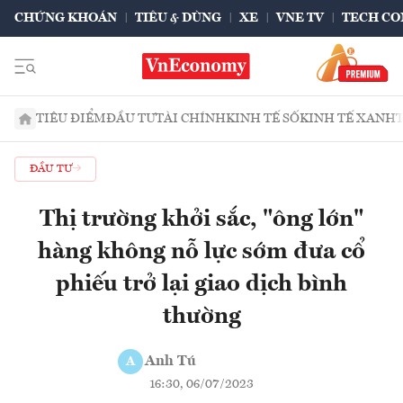
CHỨNG KHOÁN
TIÊU & DÙNG
XE
VNE TV
TECH CO
TIÊU ĐIỂM
ĐẦU TƯ
TÀI CHÍNH
KINH TẾ SỐ
KINH TẾ XANH
ĐẦU TƯ
Thị trường khởi sắc, "ông lớn"
hàng không nỗ lực sớm đưa cổ
phiếu trở lại giao dịch bình
thường
Anh Tú
A
16:30, 06/07/2023