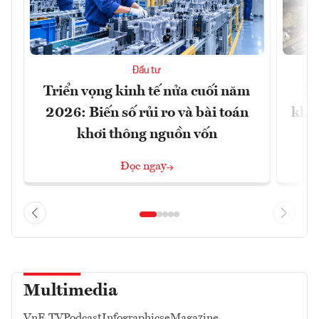
Đầu tư
Triển vọng kinh tế nửa cuối năm
Bộ
2026: Biến số rủi ro và bài toán
khối
khơi thông nguồn vốn
Đọc ngay
Multimedia
VnE TV
Podcast
Infographics
eMagazine