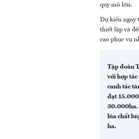
quy mô lớn.
Dự kiến ngay 
thiết lập và đ
cao phục vụ n
Tập đoàn Tâ
với hợp tác
canh tác t
đạt 15.00
30.000ha. T
lúa chất l
ha.