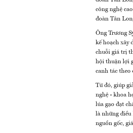
đoàn Tân Long
công nghệ cao,
đoàn Tân Lo
Ông Trương Sỹ
kế hoạch xây d
chuỗi giá trị 
hội thuận lợi
canh tác theo
Từ đó, giúp g
nghệ - khoa h
lúa gạo đạt ch
là những điều
nguồn gốc, giá