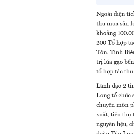
Ngoài diện tíc
thu mua sản l
khoảng 100.00
200 Tổ hợp tá
Tôn, Tinh Biê
trị lúa gạo bề
tổ hợp tác th
Lãnh đạo 2 tỉ
Long tổ chức s
chuyên môn ph
xuất, tiêu thụ
nguyên liệu, c