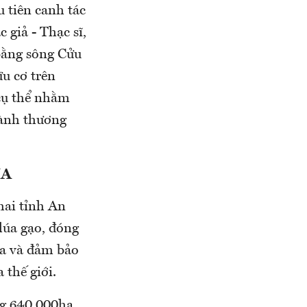
 tiên canh tác
 giả - Thạc sĩ,
bằng sông Cửu
u cơ trên
 cụ thể nhằm
hành thương
ÚA
hai tỉnh An
lúa gạo, đóng
ia và đảm bảo
 thế giới.
ng 640.000ha.