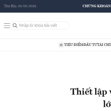
Thứ Bảy, 08/08/2026
CHỨNG KHOÁN
TIÊU ĐIỂM
ĐẦU TƯ
TÀI CH
Thiết lập
l