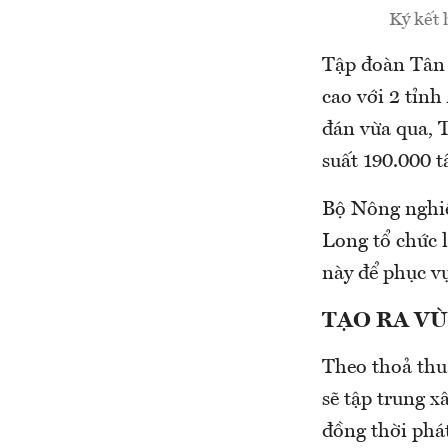
Ký kết 
Tập đoàn Tân 
cao với 2 tỉn
đán vừa qua, 
suất 190.000 
Bộ Nông nghiệ
Long tổ chức 
này để phục vụ
TẠO RA V
Theo thoả th
sẽ tập trung x
đồng thời phát