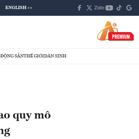
ENGLISH ++
 ĐỘNG SẢN
THẾ GIỚI
DÂN SINH
cao quy mô
ng