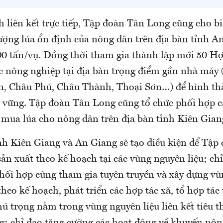
h liên kết trực tiếp, Tập đoàn Tân Long cũng cho bi
ượng lúa ổn định của nông dân trên địa bàn tỉnh A
0 tấn/vụ. Đồng thời tham gia thành lập mới 50 Hợ
c nông nghiệp tại địa bàn trọng điểm gần nhà máy 
n, Châu Phú, Châu Thành, Thoại Sơn…) để hình th
n vững. Tập đoàn Tân Long cũng tổ chức phối hợp c
u mua lúa cho nông dân trên địa bàn tỉnh Kiên Gian
nh Kiên Giang và An Giang sẽ tạo điều kiện để Tập
ản xuất theo kế hoạch tại các vùng nguyên liệu; ch
ối hợp cùng tham gia tuyên truyền và xây dựng vùn
 theo kế hoạch, phát triển các hợp tác xã, tổ hợp tác
hú trọng nằm trong vùng nguyên liệu liên kết tiêu 