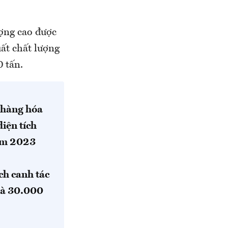
ợng cao được
uất chất lượng
0 tấn.
a hàng hóa
diện tích
ăm 2023
ch canh tác
là 30.000