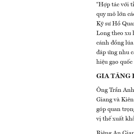
“Hợp tác với 
quy mô lớn các
Kỹ sư Hồ Quan
Long theo xu 
cánh đồng lúa
đáp ứng nhu c
hiệu gạo quốc 
GIA TĂNG
Ông Trần Anh 
Giang và Kiên
góp quan trọn
vị thế xuất kh
Riêng An Gian