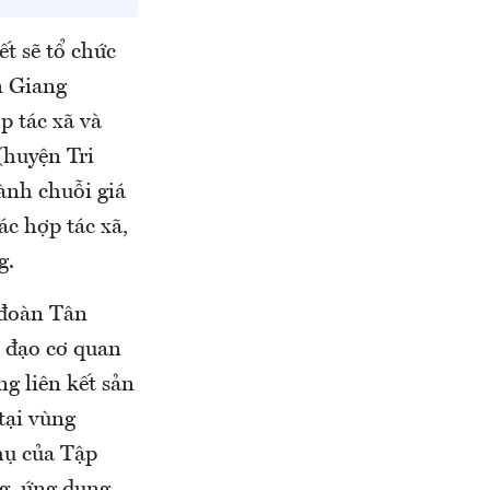
ết sẽ tổ chức
n Giang
p tác xã và
(huyện Tri
ành chuỗi giá
ác hợp tác xã,
g.
 đoàn Tân
ỉ đạo cơ quan
g liên kết sản
 tại vùng
thụ của Tập