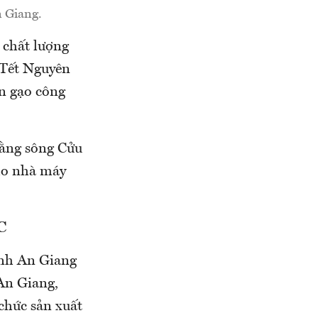
n Giang.
 chất lượng
 Tết Nguyên
n gạo công
bằng sông Cửu
cho nhà máy
C
ỉnh An Giang
 An Giang,
 chức sản xuất