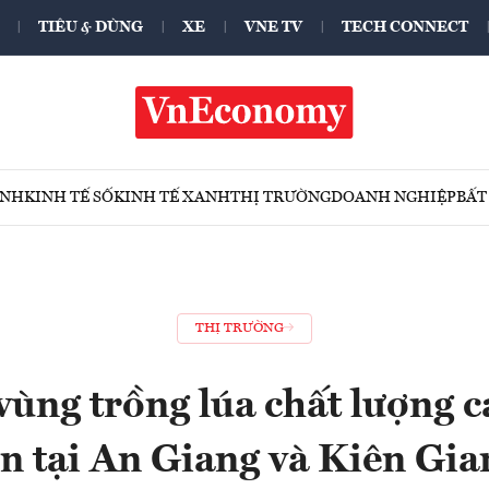
TIÊU & DÙNG
XE
VNE TV
TECH CONNECT
ÍNH
KINH TẾ SỐ
KINH TẾ XANH
THỊ TRƯỜNG
DOANH NGHIỆP
BẤT
THỊ TRƯỜNG
 vùng trồng lúa chất lượng 
ớn tại An Giang và Kiên Gia