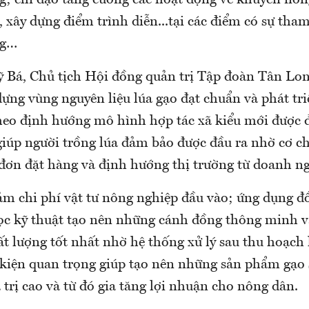
; chỉ đạo tăng cường các hoạt động về khuyến nôn
 xây dựng điểm trình diễn...tại các điểm có sự tha
ng…
 Bá, Chủ tịch Hội đồng quản trị Tập đoàn Tân Lo
ựng vùng nguyên liệu lúa gạo đạt chuẩn và phát triể
theo định hướng mô hình hợp tác xã kiểu mới được đ
 giúp người trồng lúa đảm bảo được đầu ra nhờ cơ c
 đơn đặt hàng và định hướng thị trường từ doanh ng
iảm chi phí vật tư nông nghiệp đầu vào; ứng dụng đ
ọc kỹ thuật tạo nên những cánh đồng thông minh 
ất lượng tốt nhất nhờ hệ thống xử lý sau thu hoạch 
 kiện quan trọng giúp tạo nên những sản phẩm gạo s
 trị cao và từ đó gia tăng lợi nhuận cho nông dân.