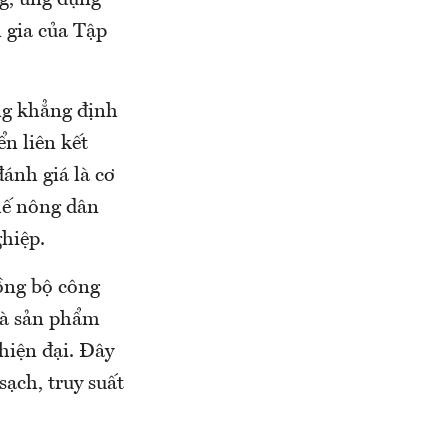
g, ứng dụng
m gia của Tập
ng khẳng định
n liên kết
ánh giá là cơ
hế nông dân
hiệp.
ồng bộ công
và sản phẩm
hiện đại. Đây
ạch, truy suất