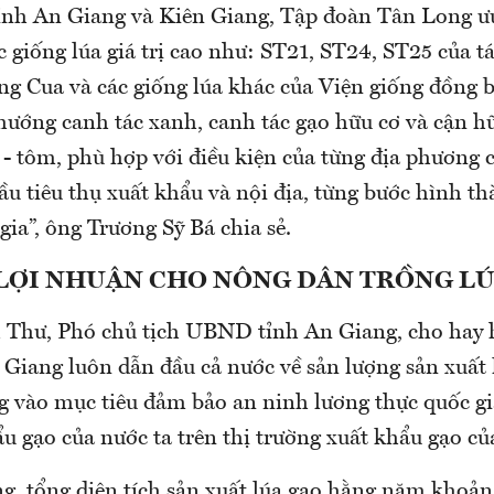
tỉnh An Giang và Kiên Giang, Tập đoàn Tân Long ưu
 giống lúa giá trị cao như: ST21, ST24, ST25 của tác
g Cua và các giống lúa khác của Viện giống đồng 
hướng canh tác xanh, canh tác gạo hữu cơ và cận hữ
 - tôm, phù hợp với điều kiện của từng địa phương
ầu tiêu thụ xuất khẩu và nội địa, từng bước hình t
gia”, ông Trương Sỹ Bá chia sẻ.
 LỢI NHUẬN CHO NÔNG DÂN TRỒNG L
Thư, Phó chủ tịch UBND tỉnh An Giang, cho hay 
 Giang luôn dẫn đầu cả nước về sản lượng sản xuất 
g vào mục tiêu đảm bảo an ninh lương thực quốc g
ẩu gạo của nước ta trên thị trường xuất khẩu gạo của
g, tổng diện tích sản xuất lúa gạo hằng năm khoả