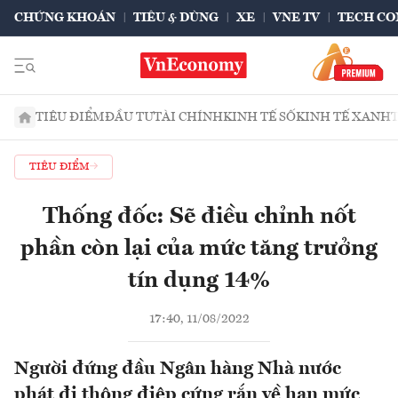
CHỨNG KHOÁN
TIÊU & DÙNG
XE
VNE TV
TECH CO
TIÊU ĐIỂM
ĐẦU TƯ
TÀI CHÍNH
KINH TẾ SỐ
KINH TẾ XANH
TIÊU ĐIỂM
Thống đốc: Sẽ điều chỉnh nốt
phần còn lại của mức tăng trưởng
tín dụng 14%
17:40, 11/08/2022
Người đứng đầu Ngân hàng Nhà nước
phát đi thông điệp cứng rắn về hạn mức