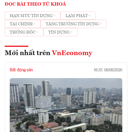
ĐỌC BÀI THEO TỪ KHOÁ
HẠN MỨC TÍN DỤNG
LẠM PHÁT
TÀI CHÍNH
TĂNG TRƯỞNG TÍN DỤNG
THỐNG ĐỐC
TÍN DỤNG
Mới nhất trên
VnEconomy
Bất động sản
18:37, 08/08/2026