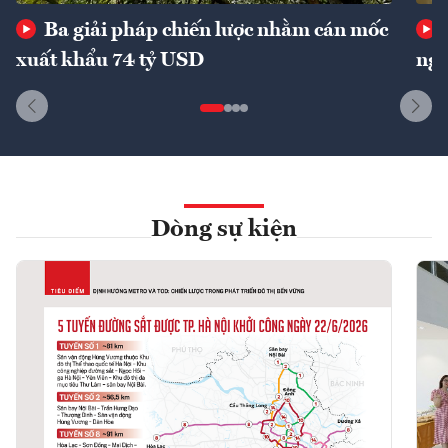
Ba giải pháp chiến lược nhằm cán mốc
xuất khẩu 74 tỷ USD
ngu
Dòng sự kiện