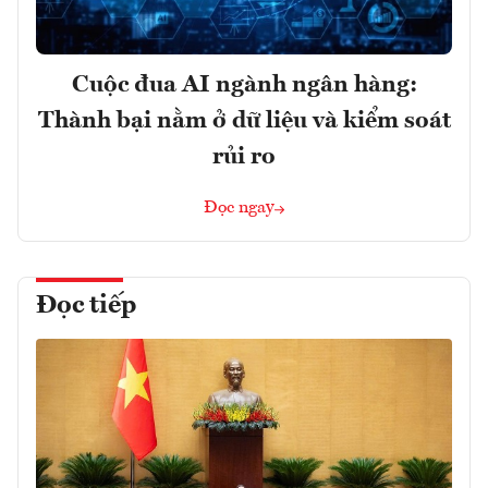
Cuộc đua AI ngành ngân hàng:
Thành bại nằm ở dữ liệu và kiểm soát
rủi ro
Đọc ngay
Đọc tiếp