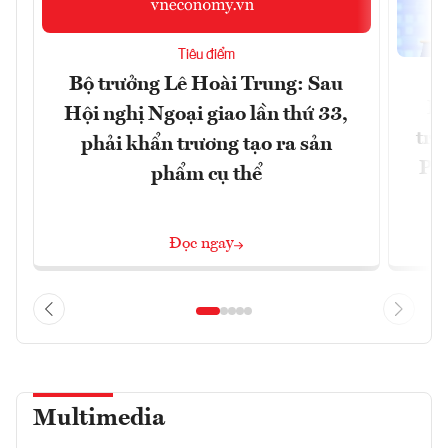
Tiêu điểm
Bộ trưởng Lê Hoài Trung: Sau
Ph
Hội nghị Ngoại giao lần thứ 33,
trự
phải khẩn trương tạo ra sản
Phi
phẩm cụ thể
Đ
Đọc ngay
Multimedia