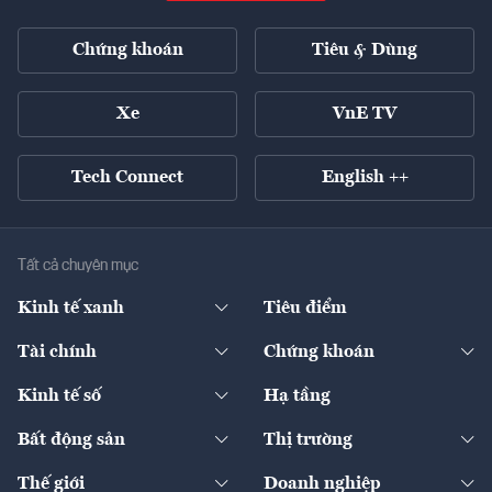
Chứng khoán
Tiêu & Dùng
Xe
VnE TV
Tech Connect
English ++
Tất cả chuyên mục
Kinh tế xanh
Tiêu điểm
Chuyển động xanh
Tài chính
Chứng khoán
Pháp lý
Ngân hàng
Doanh nghiệp niêm yết
Kinh tế số
Hạ tầng
Thương hiệu xanh
Thị trường vốn
Thị trường
Sản phẩm - Thị trường
Bất động sản
Thị trường
Diễn đàn
Thuế
Đầu tư
Tài sản số
Chính sách
Xuất nhập khẩu
Thế giới
Doanh nghiệp