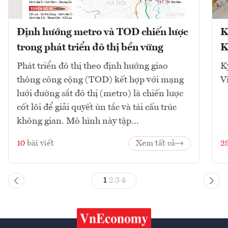
Định hướng metro và TOD chiến lược
K
trong phát triển đô thị bền vững
K
Phát triển đô thị theo định hướng giao
K
thông công cộng (TOD) kết hợp với mạng
V
lưới đường sắt đô thị (metro) là chiến lược
cốt lõi để giải quyết ùn tắc và tái cấu trúc
không gian. Mô hình này tập...
10
bài viết
Xem tất cả
2
1
2
3
4