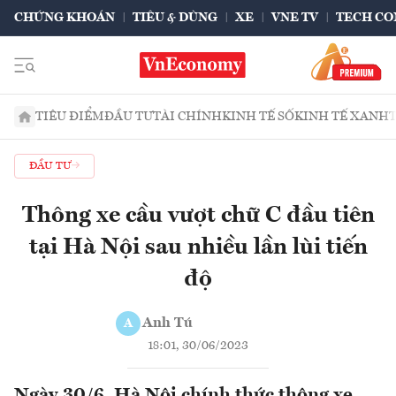
CHỨNG KHOÁN
TIÊU & DÙNG
XE
VNE TV
TECH CO
TIÊU ĐIỂM
ĐẦU TƯ
TÀI CHÍNH
KINH TẾ SỐ
KINH TẾ XANH
ĐẦU TƯ
Thông xe cầu vượt chữ C đầu tiên
tại Hà Nội sau nhiều lần lùi tiến
độ
Anh Tú
A
18:01, 30/06/2023
Ngày 30/6, Hà Nội chính thức thông xe