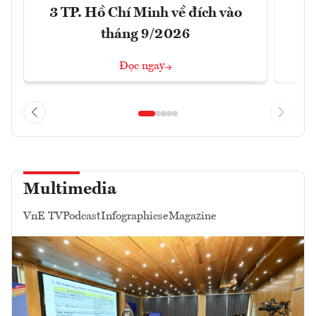
3 TP. Hồ Chí Minh về đích vào
T
tháng 9/2026
Đọc ngay
Multimedia
VnE TV
Podcast
Infographics
eMagazine