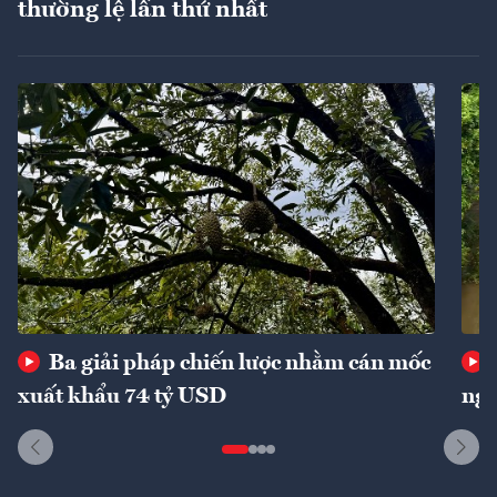
thường lệ lần thứ nhất
Ba giải pháp chiến lược nhằm cán mốc
xuất khẩu 74 tỷ USD
ngu