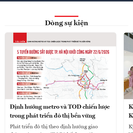
Dòng sự kiện
Định hướng metro và TOD chiến lược
K
trong phát triển đô thị bền vững
K
Phát triển đô thị theo định hướng giao
K