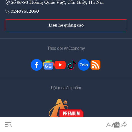
Số 96-98 Hoàng Quốc Việt, Cầu Giấy, Hà Nội
02437552050
Liên hệ quảng cáo
Theo dõi VnEconomy
Đặt mua ấn phẩm