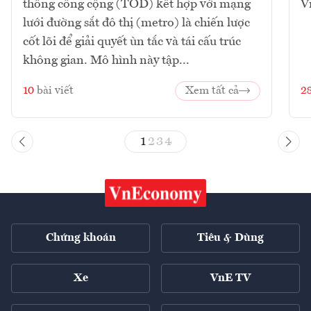
thông công cộng (TOD) kết hợp với mạng
V
lưới đường sắt đô thị (metro) là chiến lược
cốt lõi để giải quyết ùn tắc và tái cấu trúc
không gian. Mô hình này tập...
10
bài viết
Xem tất cả
2
1
2
3
4
Chứng khoán
Tiêu & Dùng
Xe
VnE TV