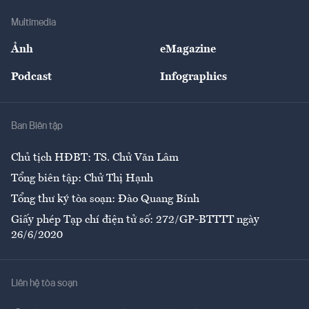
Doanh nghiệp
Địa phương
Thị trường
Bảo hiểm
Multimedia
Sự kiện
Nhân lực
Ảnh
eMagazine
Đẹp +
An sinh
Podcast
Infographics
Giải trí
Y tế
Nhà
Ban Biên tập
Ẩm thực
Chủ tịch HĐBT: TS. Chử Văn Lâm
Tổng biên tập: Chử Thị Hạnh
Tổng thư ký tòa soạn: Đào Quang Bính
Giấy phép Tạp chí điện tử số: 272/GP-BTTTT ngày
26/6/2020
Liên hệ tòa soạn