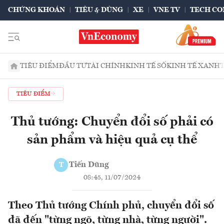
CHỨNG KHOÁN
TIÊU & DÙNG
XE
VNE TV
TECH CO
TIÊU ĐIỂM
ĐẦU TƯ
TÀI CHÍNH
KINH TẾ SỐ
KINH TẾ XANH
TIÊU ĐIỂM
Thủ tướng: Chuyển đổi số phải có
sản phẩm và hiệu quả cụ thể
Tiến Dũng
T
08:45, 11/07/2024
Theo Thủ tướng Chính phủ, chuyển đổi số
đã đến "từng ngõ, từng nhà, từng người".