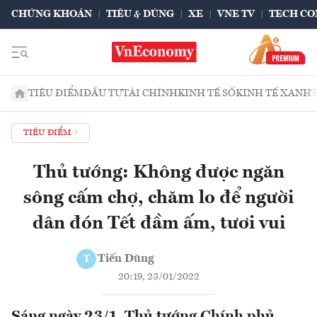
CHỨNG KHOÁN
TIÊU & DÙNG
XE
VNE TV
TECH CO
TIÊU ĐIỂM
ĐẦU TƯ
TÀI CHÍNH
KINH TẾ SỐ
KINH TẾ XANH
TIÊU ĐIỂM
Thủ tướng: Không được ngăn
sông cấm chợ, chăm lo để người
dân đón Tết đầm ấm, tươi vui
Tiến Dũng
T
20:19, 23/01/2022
Sáng ngày 23/1, Thủ tướng Chính phủ