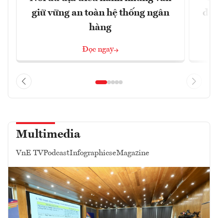
giữ vững an toàn hệ thống ngân
đột
hàng
Đọc ngay
Multimedia
VnE TV
Podcast
Infographics
eMagazine