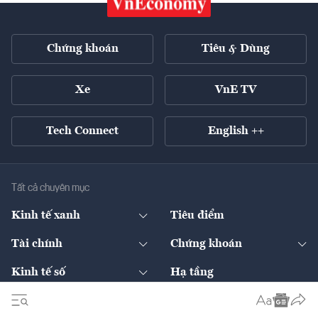
Chứng khoán
Tiêu & Dùng
Xe
VnE TV
Tech Connect
English ++
Tất cả chuyên mục
Kinh tế xanh
Tiêu điểm
Chuyển động xanh
Tài chính
Chứng khoán
Pháp lý
Ngân hàng
Doanh nghiệp niêm yết
Kinh tế số
Hạ tầng
Thương hiệu xanh
Thị trường vốn
Thị trường
Sản phẩm - Thị trường
Bất động sản
Thị trường
Diễn đàn
Thuế
Đầu tư
Tài sản số