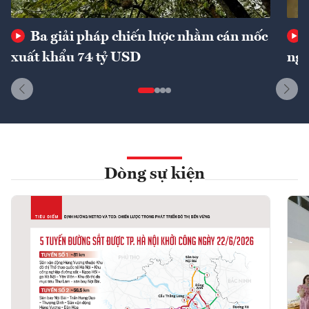
Ba giải pháp chiến lược nhằm cán mốc
xuất khẩu 74 tỷ USD
ngu
Dòng sự kiện