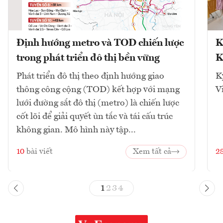
Định hướng metro và TOD chiến lược
K
trong phát triển đô thị bền vững
K
Phát triển đô thị theo định hướng giao
K
thông công cộng (TOD) kết hợp với mạng
V
lưới đường sắt đô thị (metro) là chiến lược
cốt lõi để giải quyết ùn tắc và tái cấu trúc
không gian. Mô hình này tập...
10
bài viết
Xem tất cả
2
1
2
3
4