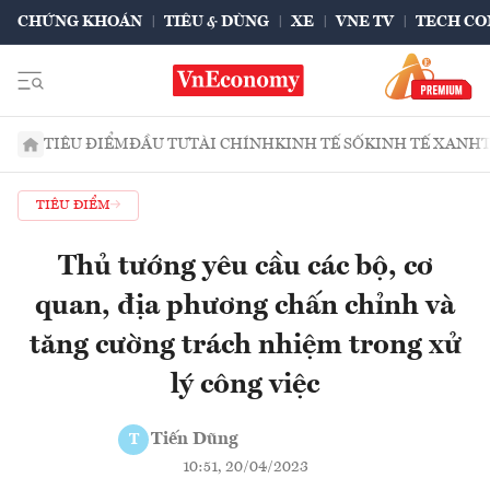
CHỨNG KHOÁN
TIÊU & DÙNG
XE
VNE TV
TECH CO
TIÊU ĐIỂM
ĐẦU TƯ
TÀI CHÍNH
KINH TẾ SỐ
KINH TẾ XANH
TIÊU ĐIỂM
Thủ tướng yêu cầu các bộ, cơ
quan, địa phương chấn chỉnh và
tăng cường trách nhiệm trong xử
lý công việc
Tiến Dũng
T
10:51, 20/04/2023