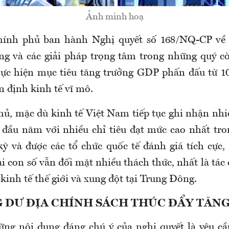
Ảnh minh hoạ
hính phủ ban hành Nghị quyết số 168/NQ-CP về 
ng và các giải pháp trọng tâm trong những quý c
ực hiện mục tiêu tăng trưởng GDP phấn đấu từ 10
n định kinh tế vĩ mô.
ủ, mặc dù kinh tế Việt Nam tiếp tục ghi nhận nhiề
 đầu năm với nhiều chỉ tiêu đạt mức cao nhất tr
ỳ và được các tổ chức quốc tế đánh giá tích cực,
i con số vẫn đối mặt nhiều thách thức, nhất là tá
kinh tế thế giới và xung đột tại Trung Đông.
 DƯ ĐỊA CHÍNH SÁCH THÚC ĐẨY TĂN
ng nội dung đáng chú ý của nghị quyết là yêu cầu