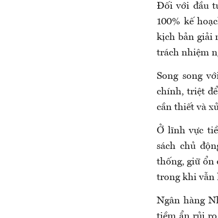
Đối với đầu t
100% kế hoạc
kịch bản giải 
trách nhiệm ng
Song song với
chính, triệt đ
cần thiết và x
Ở lĩnh vực t
sách chủ độn
thống, giữ ổn 
trong khi vẫn 
Ngân hàng Nhà
tiềm ẩn rủi r