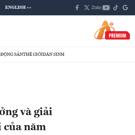
ENGLISH ++
 ĐỘNG SẢN
THẾ GIỚI
DÂN SINH
ởng và giải
i của năm