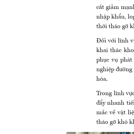
cắt giảm mạnh
nhập khẩu, log
thời tháo gỡ k
Đối với lĩnh 
khai thác kho
phục vụ phát 
nghiệp đường s
hóa.
Trong lĩnh vự
đẩy nhanh tiế
mắc về vật li
tháo gỡ khó kh