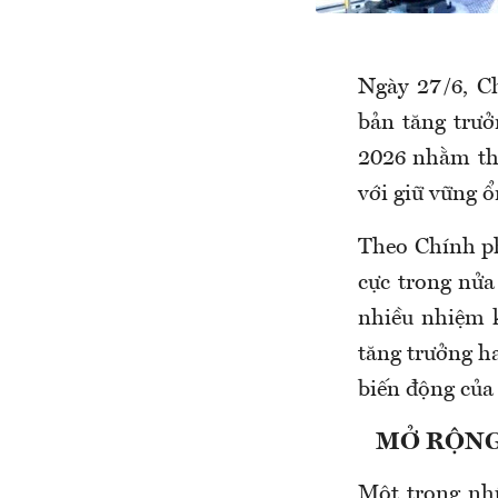
Ngày 27/6, C
bản tăng trưở
2026 nhằm th
với giữ vững ổ
Theo Chính ph
cực trong nửa
nhiều nhiệm k
tăng trưởng ha
biến động của 
MỞ RỘNG
Một trong nhữ