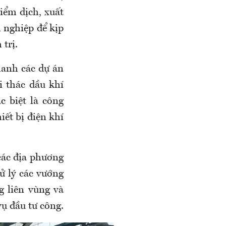
iểm dịch, xuất
h nghiệp để kịp
trị.
hanh các dự án
i thác dầu khí
c biệt là công
iết bị điện khí
các địa phương
ử lý các vướng
g liên vùng và
vụ đầu tư công.