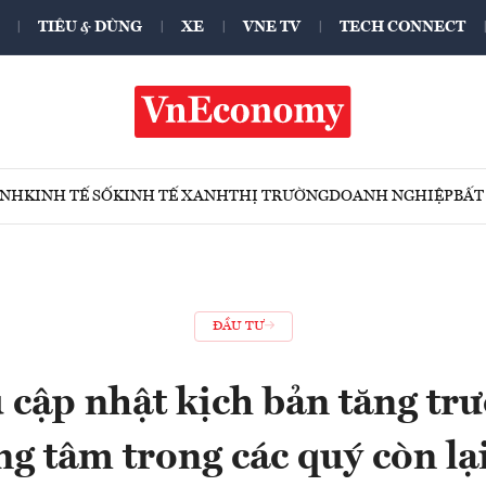
TIÊU & DÙNG
XE
VNE TV
TECH CONNECT
ÍNH
KINH TẾ SỐ
KINH TẾ XANH
THỊ TRƯỜNG
DOANH NGHIỆP
BẤT
ĐẦU TƯ
cập nhật kịch bản tăng trư
ng tâm trong các quý còn lạ