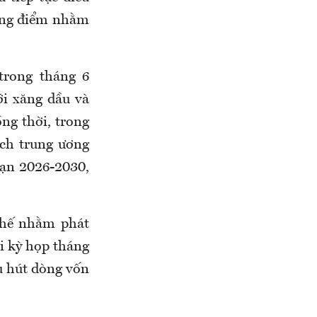
rọng điểm nhằm
trong tháng 6
ới xăng dầu và
ồng thời, trong
ch trung ương
oạn 2026-2030,
 chế nhằm phát
ại kỳ họp tháng
u hút dòng vốn