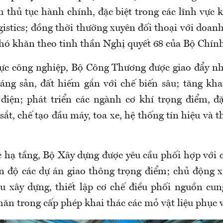
 thủ tục hành chính, đặc biệt trong các lĩnh vực k
istics; đồng thời thường xuyên đối thoại với doan
hó khăn theo tinh thần Nghị quyết 68 của Bộ Chính 
vực công nghiệp, Bộ Công Thương được giao đẩy n
áng sản, đất hiếm gắn với chế biến sâu; tăng kha
điện; phát triển các ngành cơ khí trọng điểm, đặ
ắt, chế tạo đầu máy, toa xe, hệ thống tín hiệu và th
c hạ tầng, Bộ Xây dựng được yêu cầu phối hợp với 
n độ các dự án giao thông trọng điểm; chủ động x
ệu xây dựng, thiết lập cơ chế điều phối nguồn cun
ăn trong cấp phép khai thác các mỏ vật liệu phục 