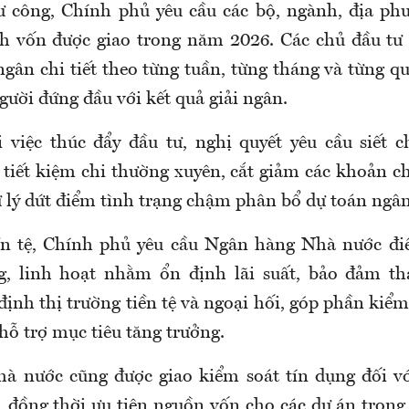
ư công, Chính phủ yêu cầu các bộ, ngành, địa ph
h vốn được giao trong năm 2026. Các chủ đầu tư 
ngân chi tiết theo từng tuần, từng tháng và từng qu
ười đứng đầu với kết quả giải ngân.
 việc thúc đẩy đầu tư, nghị quyết yêu cầu siết ch
ể tiết kiệm chi thường xuyên, cắt giảm các khoản c
ử lý dứt điểm tình trạng chậm phân bổ dự toán ngân
iền tệ, Chính phủ yêu cầu Ngân hàng Nhà nước đi
g, linh hoạt nhằm ổn định lãi suất, bảo đảm t
định thị trường tiền tệ và ngoại hối, góp phần kiể
hỗ trợ mục tiêu tăng trưởng.
 nước cũng được giao kiểm soát tín dụng đối vớ
o, đồng thời ưu tiên nguồn vốn cho các dự án trọng