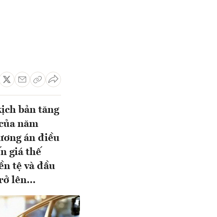
ịch bản tăng
 của năm
ương án điều
n giá thế
iền tệ và đầu
trở lên…