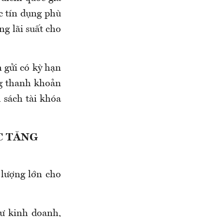
c tín dụng phù
ng lãi suất cho
n gửi có kỳ hạn
g thanh khoản
 sách tài khóa
C TĂNG
 lượng lớn cho
tư kinh doanh,