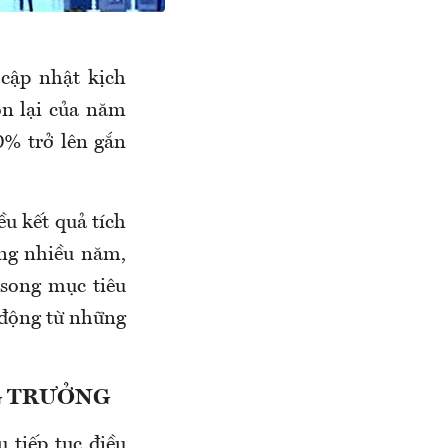
cập nhật kịch
òn lại của năm
% trở lên gắn
u kết quả tích
ong nhiều năm,
 song mục tiêu
c động từ những
G TRƯỞNG
 tiếp tục điều