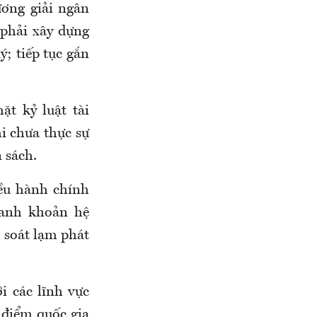
ương giải ngân
phải xây dựng
ý; tiếp tục gắn
ặt kỷ luật tài
hi chưa thực sự
 sách.
ều hành chính
hanh khoản hệ
m soát lạm phát
i các lĩnh vực
 điểm quốc gia