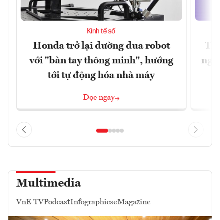
Kinh tế số
Honda trở lại đường đua robot
Thủ
với "bàn tay thông minh", hướng
nghẽ
tới tự động hóa nhà máy
Đọc ngay
Multimedia
VnE TV
Podcast
Infographics
eMagazine