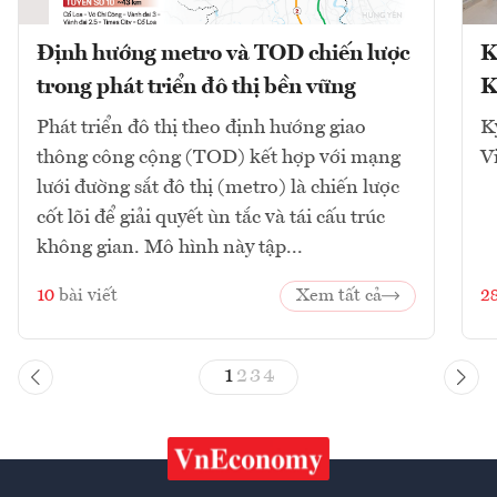
Định hướng metro và TOD chiến lược
K
trong phát triển đô thị bền vững
K
Phát triển đô thị theo định hướng giao
K
thông công cộng (TOD) kết hợp với mạng
V
lưới đường sắt đô thị (metro) là chiến lược
cốt lõi để giải quyết ùn tắc và tái cấu trúc
không gian. Mô hình này tập...
10
bài viết
Xem tất cả
2
1
2
3
4