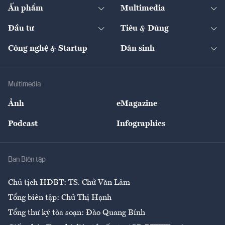
Kinh tế
Chuyển động
Ấn phẩm
Multimedia
Khung pháp lý
Start-up
Dự án
Công nghiệp
Chuyển động 24h
Đối thoại
The Guide
Video
Đầu tư
Tiêu & Dùng
Quản trị số
Cafe BĐS
Thị trường
Kinh doanh
Kết nối
Tạp chí kinh tế Việt Nam
eMagazine
Nhà đầu tư
Du lịch
Công nghệ & Startup
Dân sinh
Tư vấn
Nông sản
Doanh nhân
Tư vấn Tiêu & Dùng
Infographics
Hạ tầng
Sức khỏe
Khung pháp lý
Doanh nghiệp
Địa phương
Thị trường
Bảo hiểm
Multimedia
Sự kiện
Nhân lực
Ảnh
eMagazine
Đẹp +
An sinh
Podcast
Infographics
Giải trí
Y tế
Nhà
Ban Biên tập
Ẩm thực
Chủ tịch HĐBT: TS. Chử Văn Lâm
Tổng biên tập: Chử Thị Hạnh
Tổng thư ký tòa soạn: Đào Quang Bính