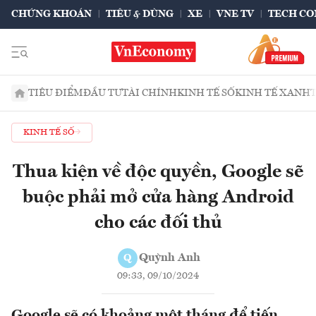
CHỨNG KHOÁN
TIÊU & DÙNG
XE
VNE TV
TECH CO
TIÊU ĐIỂM
ĐẦU TƯ
TÀI CHÍNH
KINH TẾ SỐ
KINH TẾ XANH
KINH TẾ SỐ
Thua kiện về độc quyền, Google sẽ
buộc phải mở cửa hàng Android
cho các đối thủ
Quỳnh Anh
Q
09:33, 09/10/2024
Google sẽ có khoảng một tháng để tiến