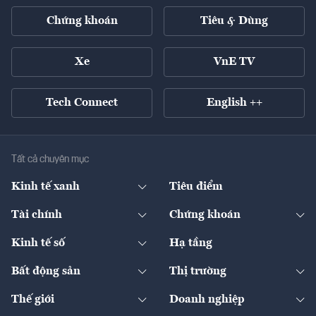
Chứng khoán
Tiêu & Dùng
Xe
VnE TV
Tech Connect
English ++
Tất cả chuyên mục
Kinh tế xanh
Tiêu điểm
Chuyển động xanh
Tài chính
Chứng khoán
Pháp lý
Ngân hàng
Doanh nghiệp niêm yết
Kinh tế số
Hạ tầng
Thương hiệu xanh
Thị trường vốn
Thị trường
Sản phẩm - Thị trường
Bất động sản
Thị trường
Diễn đàn
Thuế
Đầu tư
Tài sản số
Chính sách
Xuất nhập khẩu
Thế giới
Doanh nghiệp
Bảo hiểm
Quốc tế
Dịch vụ số
Thị trường
Khung pháp lý