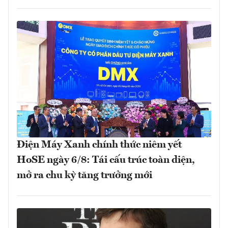
Điện Máy Xanh chính thức niêm yết
HoSE ngày 6/8: Tái cấu trúc toàn diện,
mở ra chu kỳ tăng trưởng mới