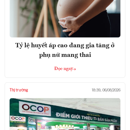
Tỷ lệ huyết áp cao đang gia tăng ở
phụ nữ mang thai
Đọc ngay
Thị trường
18:39, 06/08/2026