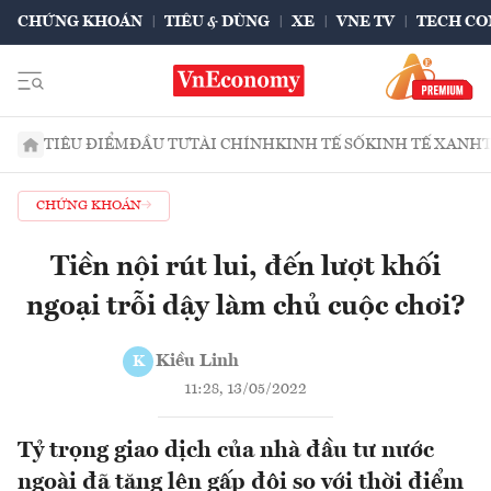
CHỨNG KHOÁN
TIÊU & DÙNG
XE
VNE TV
TECH CO
TIÊU ĐIỂM
ĐẦU TƯ
TÀI CHÍNH
KINH TẾ SỐ
KINH TẾ XANH
CHỨNG KHOÁN
Tiền nội rút lui, đến lượt khối
ngoại trỗi dậy làm chủ cuộc chơi?
Kiều Linh
K
11:28, 13/05/2022
Tỷ trọng giao dịch của nhà đầu tư nước
ngoài đã tăng lên gấp đôi so với thời điểm