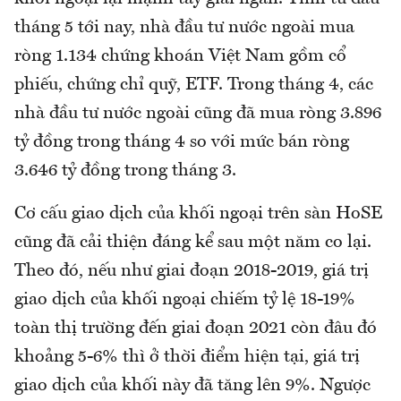
tháng 5 tới nay, nhà đầu tư nước ngoài mua
ròng 1.134 chứng khoán Việt Nam gồm cổ
phiếu, chứng chỉ quỹ, ETF. Trong tháng 4, các
nhà đầu tư nước ngoài cũng đã mua ròng 3.896
tỷ đồng trong tháng 4 so với mức bán ròng
3.646 tỷ đồng trong tháng 3.
Cơ cấu giao dịch của khối ngoại trên sàn HoSE
cũng đã cải thiện đáng kể sau một năm co lại.
Theo đó, nếu như giai đoạn 2018-2019, giá trị
giao dịch của khối ngoại chiếm tỷ lệ 18-19%
toàn thị trường đến giai đoạn 2021 còn đâu đó
khoảng 5-6% thì ở thời điểm hiện tại, giá trị
giao dịch của khối này đã tăng lên 9%. Ngược