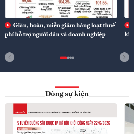
Giãn, hoãn, miễn giảm hàng loạt thuế
phí hỗ trợ người dân và doanh nghiệp
kin
Dòng sự kiện