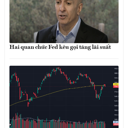
Hai quan chức Fed kêu gọi tăng lãi suất