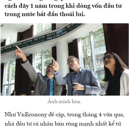
cách đây 1 năm trong khi dòng vốn đầu tư
trong nước bắt đầu thoái lui.
Ảnh minh hoạ.
Như VnEconony đề cập, trong tháng 4 vừa qua,
nhà đầu tư cá nhân bán ròng mạnh nhất kể từ