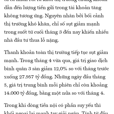
dẫn đến lượng tiền gửi trong tài khoản tăng
không tương ứng. Nguyên nhân bởi bối cảnh
thị trường khó khăn, chỉ số sụt giảm mạnh
trong suốt từ cuối tháng 3 đến nay khiến nhiều
nhà đầu tư thua lỗ nặng.
Thanh khoản toàn thị trường tiếp tục sụt giảm
mạnh. Trong tháng 4 vừa qua, giá trị giao dịch
bình quân 3 sàn giảm 12,0% so với tháng trước
xuống 27.957 tỷ đồng. Những ngày đầu tháng
5, giá trị trung bình mỗi phiên chỉ còn khoảng
14.000 tỷ đồng, bằng một nửa so với tháng 4.
Trong khi dòng tiền nội có phần suy yếu thì
khối ngoại lại mạnh tay giải ngân. Tính từ đầu