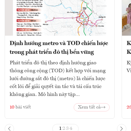
Định hướng metro và TOD chiến lược
K
trong phát triển đô thị bền vững
K
Phát triển đô thị theo định hướng giao
K
thông công cộng (TOD) kết hợp với mạng
V
lưới đường sắt đô thị (metro) là chiến lược
cốt lõi để giải quyết ùn tắc và tái cấu trúc
không gian. Mô hình này tập...
10
bài viết
Xem tất cả
2
1
2
3
4