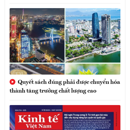
Quyết sách đúng phải được chuyển hóa
thành tăng trưởng chất lượng cao