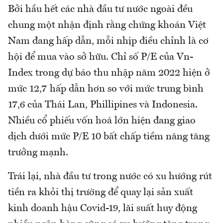
Bởi hầu hết các nhà đầu tư nước ngoài đều
chung một nhận định rằng chứng khoán Việt
Nam đang hấp dẫn, mỗi nhịp điều chỉnh là cơ
hội để mua vào sở hữu. Chỉ số P/E của Vn-
Index trong dự báo thu nhập năm 2022 hiện ở
mức 12,7 hấp dẫn hơn so với mức trung bình
17,6 của Thái Lan, Phillipines và Indonesia.
Nhiều cổ phiếu vốn hoá lớn hiện đang giao
dịch dưới mức P/E 10 bất chấp tiềm năng tăng
trưởng mạnh.
Trái lại, nhà đầu tư trong nước có xu hướng rút
tiền ra khỏi thị trường để quay lại sản xuất
kinh doanh hậu Covid-19, lãi suất huy động