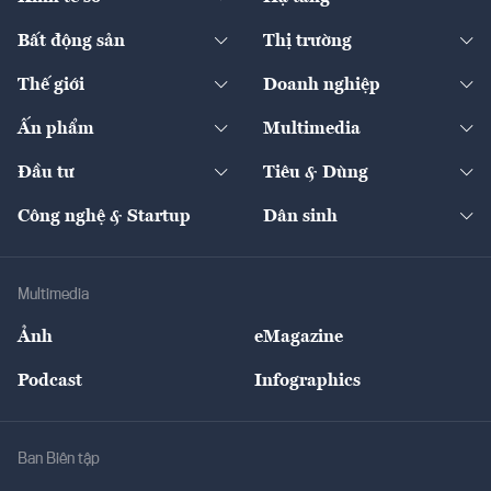
Thương hiệu xanh
Thị trường vốn
Thị trường
Sản phẩm - Thị trường
Bất động sản
Thị trường
Diễn đàn
Thuế
Đầu tư
Tài sản số
Chính sách
Xuất nhập khẩu
Thế giới
Doanh nghiệp
Bảo hiểm
Quốc tế
Dịch vụ số
Thị trường
Khung pháp lý
Kinh tế
Chuyển động
Ấn phẩm
Multimedia
Khung pháp lý
Start-up
Dự án
Công nghiệp
Chuyển động 24h
Đối thoại
The Guide
Video
Đầu tư
Tiêu & Dùng
Quản trị số
Cafe BĐS
Thị trường
Kinh doanh
Kết nối
Tạp chí kinh tế Việt Nam
eMagazine
Nhà đầu tư
Du lịch
Công nghệ & Startup
Dân sinh
Tư vấn
Nông sản
Doanh nhân
Tư vấn Tiêu & Dùng
Infographics
Hạ tầng
Sức khỏe
Khung pháp lý
Doanh nghiệp
Địa phương
Thị trường
Bảo hiểm
Multimedia
Sự kiện
Nhân lực
Ảnh
eMagazine
Đẹp +
An sinh
Podcast
Infographics
Giải trí
Y tế
Nhà
Ban Biên tập
Ẩm thực