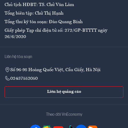
Chủ tịch HĐBT: TS. Chử Văn Lâm
Tổng biên tập: Chử Thị Hạnh
Tổng thư ký tòa soạn: Đào Quang Bính
Giấy phép Tạp chí điện tử số: 272/GP-BTTTT ngày
26/6/2020
Liên hệ tòa soạn
Số 96-98 Hoàng Quốc Việt, Cầu Giấy, Hà Nội
02437552050
Liên hệ quảng cáo
Theo dõi VnEconomy