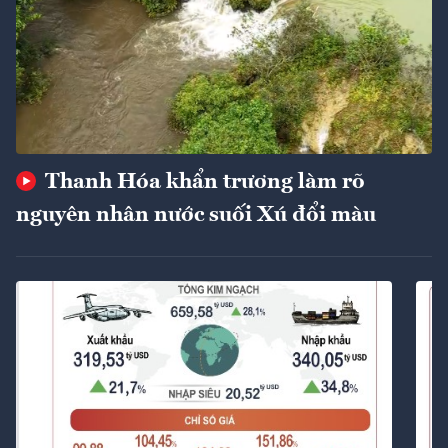
Thanh Hóa khẩn trương làm rõ
nguyên nhân nước suối Xú đổi màu