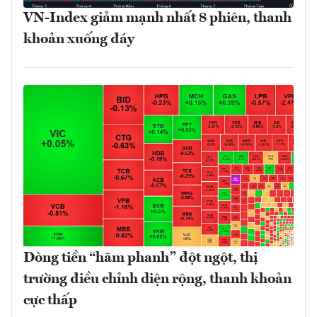
VN-Index giảm mạnh nhất 8 phiên, thanh
khoản xuống đáy
Dòng tiền “hãm phanh” đột ngột, thị
trường điều chỉnh diện rộng, thanh khoản
cực thấp