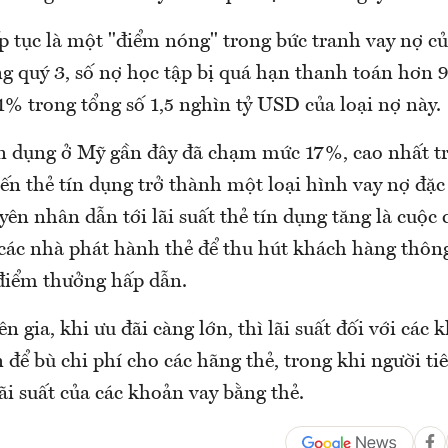
p tục là một "điểm nóng" trong bức tranh vay nợ củ
g quý 3, số nợ học tập bị quá hạn thanh toán hơn 
% trong tổng số 1,5 nghìn tỷ USD của loại nợ này.
tín dụng ở Mỹ gần đây đã chạm mức 17%, cao nhất tr
hiến thẻ tín dụng trở thành một loại hình vay nợ đặc 
n nhân dẫn tới lãi suất thẻ tín dụng tăng là cuộc
a các nhà phát hành thẻ để thu hút khách hàng thôn
điểm thưởng hấp dẫn.
n gia, khi ưu đãi càng lớn, thì lãi suất đối với các
n để bù chi phí cho các hãng thẻ, trong khi người t
ãi suất của các khoản vay bằng thẻ.