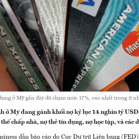
 dụng ở Mỹ gần đây đã chạm mức 17%, cao nhất trong ít nhấ
nh ở Mỹ đang gánh khối nợ kỷ lục 14 nghìn tỷ US
thế chấp nhà, nợ thẻ tín dụng, nợ học tập, và các 
iness dẫn báo cáo do Cục Dự trữ Liên bang (FED)