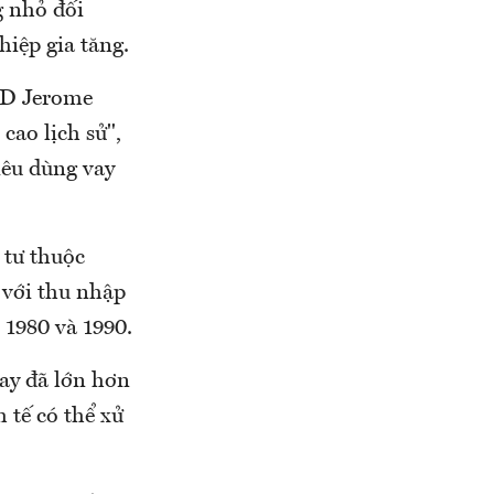
g nhỏ đối
hiệp gia tăng.
FED Jerome
cao lịch sử",
iêu dùng vay
 tư thuộc
 với thu nhập
 1980 và 1990.
ay đã lớn hơn
h tế có thể xử