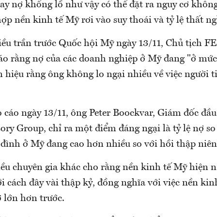
vay nợ khổng lồ như vậy có thể đặt ra nguy cơ khôn
ợp nền kinh tế Mỹ rơi vào suy thoái và tỷ lệ thất ng
iều trần trước Quốc hội Mỹ ngày 13/11, Chủ tịch 
áo rằng nợ của các doanh nghiệp ở Mỹ đang "ở mức 
 hiệu rằng ông không lo ngại nhiều về việc người t
 cáo ngày 13/11, ông Peter Boockvar, Giám đốc đầu
ory Group, chỉ ra một điểm đáng ngại là tỷ lệ nợ so
 đình ở Mỹ đang cao hơn nhiều so với hồi thập niên
iều chuyên gia khác cho rằng nền kinh tế Mỹ hiện n
ới cách đây vài thập kỷ, đồng nghĩa với việc nền kin
 lớn hơn trước.