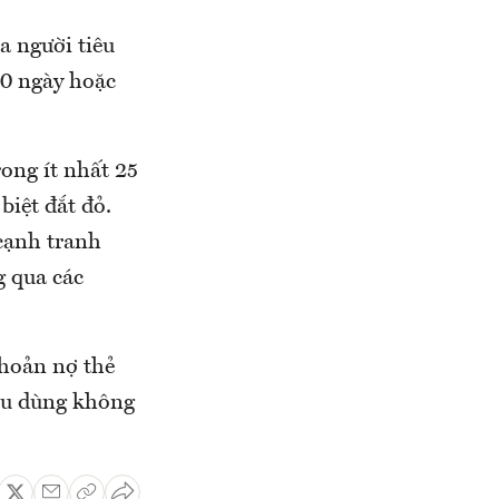
a người tiêu
90 ngày hoặc
ong ít nhất 25
biệt đắt đỏ.
 cạnh tranh
g qua các
 khoản nợ thẻ
iêu dùng không