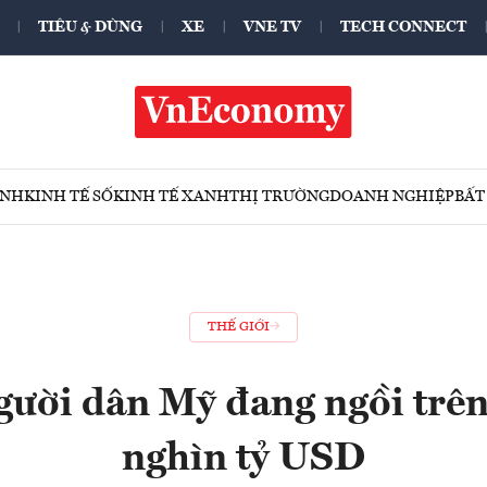
TIÊU & DÙNG
XE
VNE TV
TECH CONNECT
ÍNH
KINH TẾ SỐ
KINH TẾ XANH
THỊ TRƯỜNG
DOANH NGHIỆP
BẤT
THẾ GIỚI
người dân Mỹ đang ngồi trên
nghìn tỷ USD