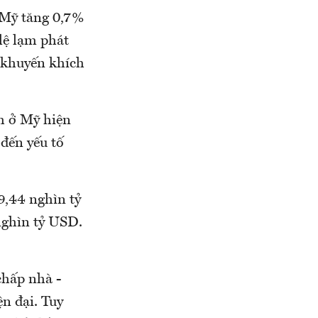
ở Mỹ tăng 0,7%
lệ lạm phát
ố khuyến khích
nh ở Mỹ hiện
đến yếu tố
9,44 nghìn tỷ
nghìn tỷ USD.
 chấp nhà -
ện đại. Tuy