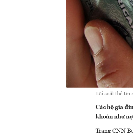
Lãi suất thẻ tín
Các hộ gia đì
khoản như nợ 
Trang CNN Bus