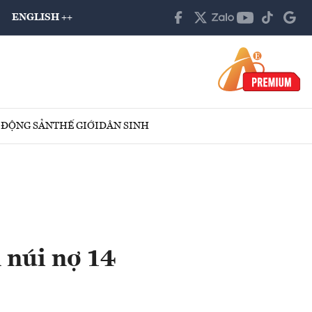
ENGLISH ++
 ĐỘNG SẢN
THẾ GIỚI
DÂN SINH
 núi nợ 14