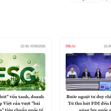
Đầu tư
22:38, 07/08/2026
22:3
hút" vốn xanh, doanh
Bước ngoặt tư duy chi
p Việt cần vượt "bài
Từ thu hút FDI đến 
a" tiêu chuẩn quốc tế
năng lực quốc 