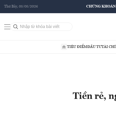
Thứ Bảy, 08/08/2026
CHỨNG KHOÁN
TIÊU ĐIỂM
ĐẦU TƯ
TÀI CH
Tiền rẻ, 