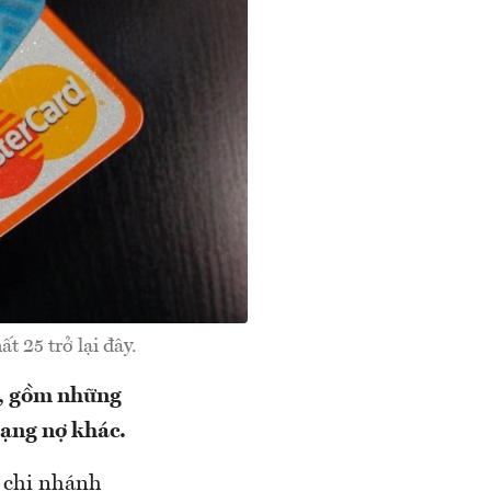
t 25 trở lại đây.
D, gồm những
dạng nợ khác.
 chi nhánh