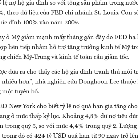
ỷ lệ nợ hộ gia đình so với tổng sản phẩm trong nư
, theo dữ liệu của FED chi nhánh St. Louis. Con s
mức đỉnh 100% vào năm 2009.
vay ở Mỹ giảm mạnh mấy tháng gần đây do FED hạ lã
ọp liên tiếp nhằm hỗ trợ tăng trưởng kinh tế Mỹ t
ng chiến Mỹ-Trung và kinh tế toàn cầu giảm tốc.
ược đưa ra cho thấy các hộ gia đình tranh thủ môi tr
ợ nhiều hơn", nhà nghiên cứu Donghoon Lee thuộ
g một tuyên bố.
D New York cho biết tỷ lệ nợ quá hạn gia tăng cho 
ang ở mức thấp kỷ lục. Khoảng 4,8% dư nợ tiêu dùn
n trong quý 3, so với mức 4,4% trong quý 2. Lượng
 trong đó có 424 tỷ USD quá hạn từ 90 ngày trở lên