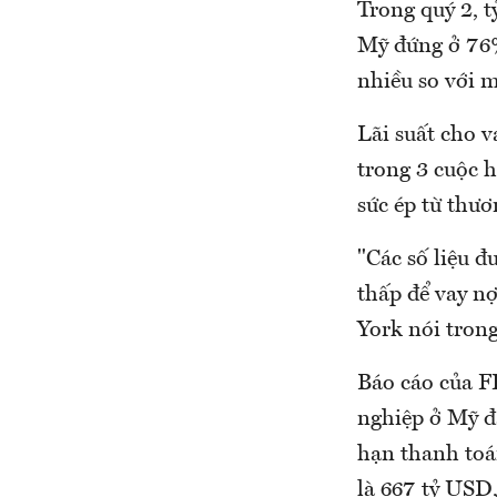
Trong quý 2, t
Mỹ đứng ở 76%
nhiều so với 
Lãi suất cho 
trong 3 cuộc h
sức ép từ thươ
"Các số liệu đ
thấp để vay n
York nói tron
Báo cáo của FE
nghiệp ở Mỹ đ
hạn thanh toá
là 667 tỷ USD,