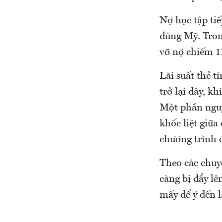
Nợ học tập tiế
dùng Mỹ. Tron
vỡ nợ chiếm 11
Lãi suất thẻ 
trở lại đây, k
Một phần nguyê
khốc liệt giữ
chương trình 
Theo các chuyê
càng bị đẩy lê
mấy để ý đến l