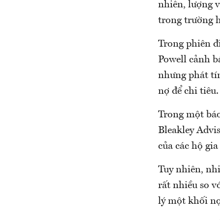
nhiên, lượng 
trong trường h
Trong phiên đ
Powell cảnh b
nhưng phát tín
nợ để chi tiêu.
Trong một báo
Bleakley Advis
của các hộ gia
Tuy nhiên, nh
rất nhiều so v
lý một khối nợ