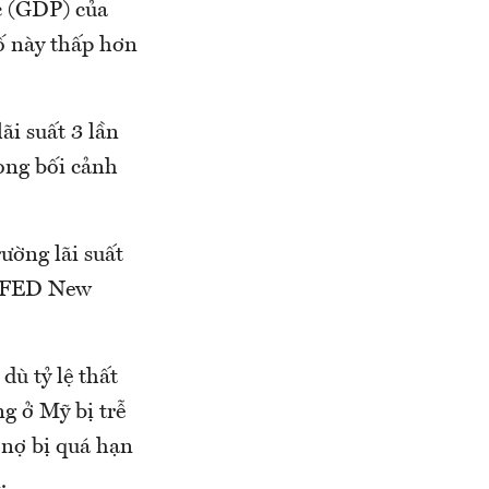
ớc (GDP) của
ố này thấp hơn
i suất 3 lần
rong bối cảnh
ường lãi suất
c FED New
dù tỷ lệ thất
g ở Mỹ bị trễ
 nợ bị quá hạn
.