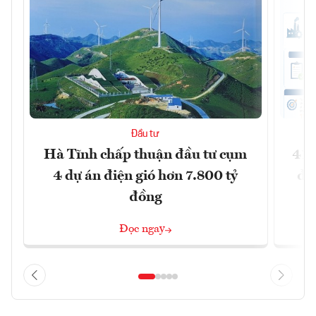
Đầu tư
Hà Tĩnh chấp thuận đầu tư cụm
41 
4 dự án điện gió hơn 7.800 tỷ
đồ
đồng
Đọc ngay