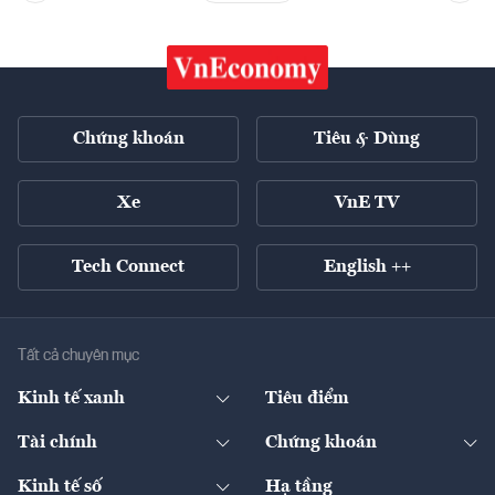
Chứng khoán
Tiêu & Dùng
Xe
VnE TV
Tech Connect
English ++
Tất cả chuyên mục
Kinh tế xanh
Tiêu điểm
Chuyển động xanh
Tài chính
Chứng khoán
Pháp lý
Ngân hàng
Doanh nghiệp niêm yết
Kinh tế số
Hạ tầng