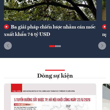
Ba giải pháp chiến lược nhằm cán mốc
xuất khẩu 74 tỷ USD
ngu
Dòng sự kiện