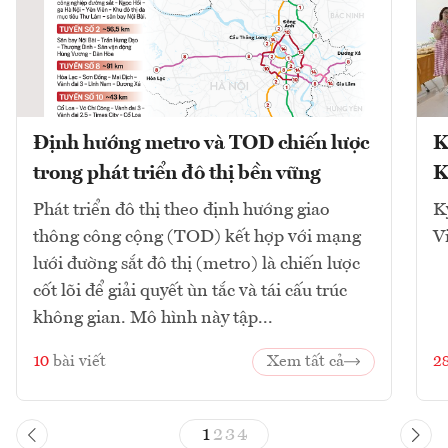
Định hướng metro và TOD chiến lược
K
trong phát triển đô thị bền vững
K
Phát triển đô thị theo định hướng giao
K
thông công cộng (TOD) kết hợp với mạng
V
lưới đường sắt đô thị (metro) là chiến lược
cốt lõi để giải quyết ùn tắc và tái cấu trúc
không gian. Mô hình này tập...
10
bài viết
Xem tất cả
2
1
2
3
4