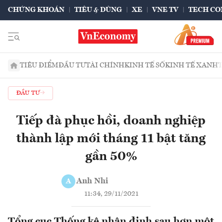
CHỨNG KHOÁN
TIÊU & DÙNG
XE
VNE TV
TECH CO
TIÊU ĐIỂM
ĐẦU TƯ
TÀI CHÍNH
KINH TẾ SỐ
KINH TẾ XANH
ĐẦU TƯ
Tiếp đà phục hồi, doanh nghiệp
thành lập mới tháng 11 bật tăng
gần 50%
Anh Nhi
A
11:34, 29/11/2021
Tổng cục Thống kê nhận định sau hơn một