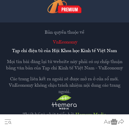
Bản quyền thuộc về
VnEconomy
Tạp chí điện tử của Hội Khoa học Kinh tế Việt Nam
Mọi tin bài đăng lại từ website này phải có sự chấp thuận
bằng văn bản của
Tạp chí Kinh tế Việt Nam - VnEconomy
Các trang liên kết ra ngoài sẽ được mở ra ở cửa sổ mới.
VnEconomy không chịu trách nhiệm nội dung các trang
ngoài.
Thiết kế và phát triển bởi
Hemera Media
Dựa trên nền tảng
Hemera AI CMS