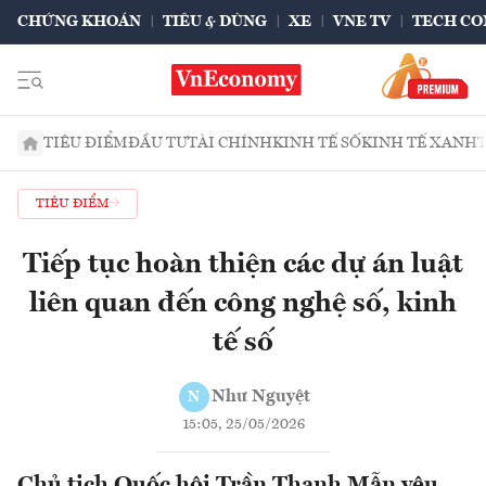
CHỨNG KHOÁN
TIÊU & DÙNG
XE
VNE TV
TECH CO
TIÊU ĐIỂM
ĐẦU TƯ
TÀI CHÍNH
KINH TẾ SỐ
KINH TẾ XANH
TIÊU ĐIỂM
Tiếp tục hoàn thiện các dự án luật
liên quan đến công nghệ số, kinh
tế số
Như Nguyệt
N
15:05, 25/05/2026
Chủ tịch Quốc hội Trần Thanh Mẫn yêu