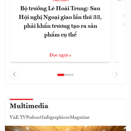
Bộ trưởng Lê Hoài Trung: Sau
Qu
Hội nghị Ngoại giao lần thứ 33,
soá
phải khẩn trương tạo ra sản
phẩm cụ thể
Đọc ngay
Multimedia
VnE TV
Podcast
Infographics
eMagazine