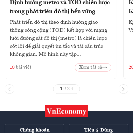
Định hướng metro và TOD chiến lược
K
trong phát triển đô thị bền vững
K
Phát triển đô thị theo định hướng giao
K
thông công cộng (TOD) kết hợp với mạng
V
lưới đường sắt đô thị (metro) là chiến lược
cốt lõi để giải quyết ùn tắc và tái cấu trúc
không gian. Mô hình này tập...
10
bài viết
Xem tất cả
2
1
2
3
4
Chứng khoán
Tiêu & Dùng