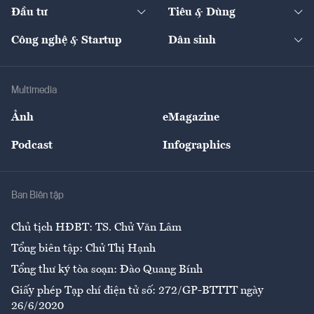
The Guide
Video
Đầu tư
Tiêu & Dùng
Quản trị số
Cafe BĐS
Thị trường
Kinh doanh
Kết nối
Tạp chí kinh tế Việt Nam
eMagazine
Nhà đầu tư
Du lịch
Công nghệ & Startup
Dân sinh
Tư vấn
Nông sản
Doanh nhân
Tư vấn Tiêu & Dùng
Infographics
Hạ tầng
Sức khỏe
Khung pháp lý
Doanh nghiệp
Địa phương
Thị trường
Bảo hiểm
Multimedia
Sự kiện
Nhân lực
Ảnh
eMagazine
Đẹp +
An sinh
Podcast
Infographics
Giải trí
Y tế
Nhà
Ban Biên tập
Ẩm thực
Chủ tịch HĐBT: TS. Chử Văn Lâm
Tổng biên tập: Chử Thị Hạnh
Tổng thư ký tòa soạn: Đào Quang Bính
Giấy phép Tạp chí điện tử số: 272/GP-BTTTT ngày
26/6/2020