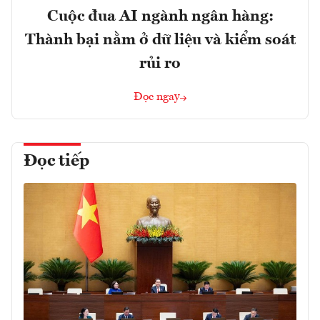
Cuộc đua AI ngành ngân hàng:
Thành bại nằm ở dữ liệu và kiểm soát
rủi ro
Đọc ngay
Đọc tiếp