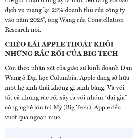
thể ghi nhận ở ông ấy là một nền tảng với các
dịch vụ mang lại 25% doanh thu của công ty
vào năm 2025”, ông Wang của Constellation
Research nói.
CHÈO LÁI APPLE THOÁT KHỎI
NHỮNG RẮC RỐI CỦA BIG TECH
Còn theo nhận xét của giáo sư kinh doanh Dan
Wang ở Đại học Columbia, Apple đang sở hữu
một hệ sinh thái không gì sánh bằng. Và với
tất cả những rắc rối xảy ra với nhóm “đại gia”
công nghệ lớn tại Mỹ (Big Tech), Apple đều
vượt qua ngoạn mục.