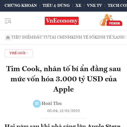
CHỨNG KHOÁN
TIÊU & DÙNG
XE
VNE TV
TECH CO
TIÊU ĐIỂM
ĐẦU TƯ
TÀI CHÍNH
KINH TẾ SỐ
KINH TẾ XANH
THẾ GIỚI
Tim Cook, nhân tố bí ẩn đằng sau
mức vốn hóa 3.000 tỷ USD của
Apple
Hoài Thu
H
08:04, 12/01/2022
Hai năm sau khi nhà sáng lập Apple Steve