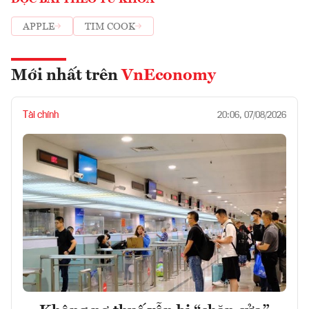
ĐỌC BÀI THEO TỪ KHOÁ
APPLE
TIM COOK
Mới nhất trên
VnEconomy
Tài chính
20:06, 07/08/2026