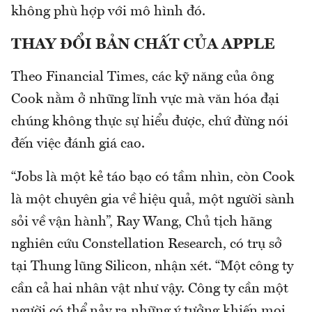
không phù hợp với mô hình đó.
THAY ĐỔI BẢN CHẤT CỦA APPLE
Theo Financial Times, các kỹ năng của ông
Cook nằm ở những lĩnh vực mà văn hóa đại
chúng không thực sự hiểu được, chứ đừng nói
đến việc đánh giá cao.
“Jobs là một kẻ táo bạo có tầm nhìn, còn Cook
là một chuyên gia về hiệu quả, một người sành
sỏi về vận hành”, Ray Wang, Chủ tịch hãng
nghiên cứu Constellation Research, có trụ sở
tại Thung lũng Silicon, nhận xét. “Một công ty
cần cả hai nhân vật như vậy. Công ty cần một
người có thể nảy ra những ý tưởng khiến mọi