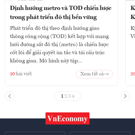
Định hướng metro và TOD chiến lược
K
trong phát triển đô thị bền vững
K
Phát triển đô thị theo định hướng giao
K
thông công cộng (TOD) kết hợp với mạng
V
lưới đường sắt đô thị (metro) là chiến lược
cốt lõi để giải quyết ùn tắc và tái cấu trúc
không gian. Mô hình này tập...
10
bài viết
Xem tất cả
2
1
2
3
4