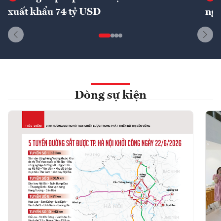
xuất khẩu 74 tỷ USD
ngu
Dòng sự kiện