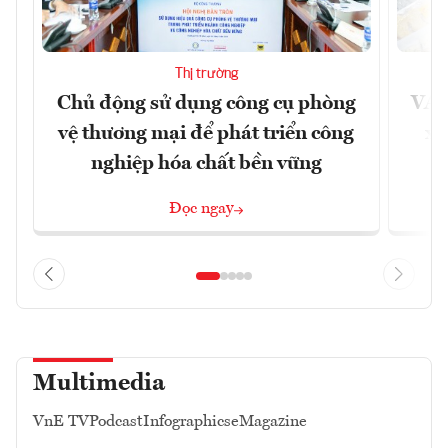
Thị trường
Chủ động sử dụng công cụ phòng
VAS
vệ thương mại để phát triển công
xu
nghiệp hóa chất bền vững
Đọc ngay
Multimedia
VnE TV
Podcast
Infographics
eMagazine