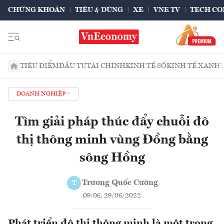
CHỨNG KHOÁN
TIÊU & DÙNG
XE
VNE TV
TECH CO
TIÊU ĐIỂM
ĐẦU TƯ
TÀI CHÍNH
KINH TẾ SỐ
KINH TẾ XANH
DOANH NGHIỆP
Tìm giải pháp thúc đẩy chuỗi đô
thị thông minh vùng Đồng bằng
sông Hồng
Trương Quốc Cường
T
09:06, 29/06/2022
Phát triển đô thị thông minh là một trong