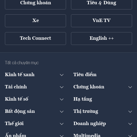
Chứng khoán
Tiêu & Dùng
Xe
VnE TV
Tech Connect
English ++
Tất cả chuyên mục
Kinh tế xanh
Tiêu điểm
Chuyển động xanh
Tài chính
Chứng khoán
Pháp lý
Ngân hàng
Doanh nghiệp niêm yết
Kinh tế số
Hạ tầng
Thương hiệu xanh
Thị trường vốn
Thị trường
Sản phẩm - Thị trường
Bất động sản
Thị trường
Diễn đàn
Thuế
Đầu tư
Tài sản số
Chính sách
Xuất nhập khẩu
Thế giới
Doanh nghiệp
Bảo hiểm
Quốc tế
Dịch vụ số
Thị trường
Khung pháp lý
Kinh tế
Chuyển động
Ấn phẩm
Multimedia