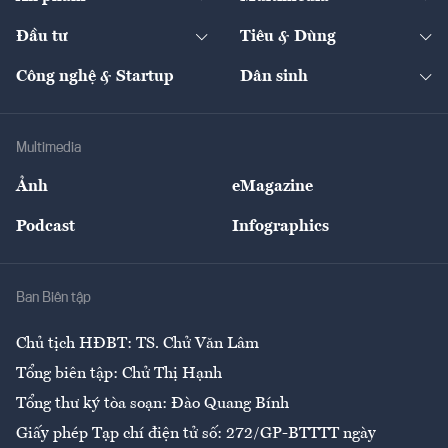
Khung pháp lý
Start-up
Dự án
Công nghiệp
Chuyển động 24h
Đối thoại
The Guide
Video
Đầu tư
Tiêu & Dùng
Quản trị số
Cafe BĐS
Thị trường
Kinh doanh
Kết nối
Tạp chí kinh tế Việt Nam
eMagazine
Nhà đầu tư
Du lịch
Công nghệ & Startup
Dân sinh
Tư vấn
Nông sản
Doanh nhân
Tư vấn Tiêu & Dùng
Infographics
Hạ tầng
Sức khỏe
Khung pháp lý
Doanh nghiệp
Địa phương
Thị trường
Bảo hiểm
Multimedia
Sự kiện
Nhân lực
Ảnh
eMagazine
Đẹp +
An sinh
Podcast
Infographics
Giải trí
Y tế
Nhà
Ban Biên tập
Ẩm thực
Chủ tịch HĐBT: TS. Chử Văn Lâm
Tổng biên tập: Chử Thị Hạnh
Tổng thư ký tòa soạn: Đào Quang Bính
Giấy phép Tạp chí điện tử số: 272/GP-BTTTT ngày