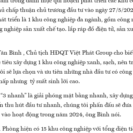
nằm trong danh mục qui hoạch phát triển các khu 
ủ chấp thuận chủ trương đầu tư vào ngày 27/5/202
át triển là 1 khu công nghiệp đa ngành, gồm công
g nghiệp sản xuất chế tạo. lắp ráp đồ điện tử, sản x
ăn Bình , Chủ tịch HĐQT Việt Phát Group cho biế
 tiêu xây dựng 1 khu công nghiệp xanh, sạch, nên t
ôi sẽ lựa chọn và ưu tiên những nhà đầu tư có công
hấp nhưng tỷ suất sinh lời cao.
 “3 nhanh” là giải phóng mặt bằng nhanh, xây dựng
ến thu hút đầu tư nhanh, chúng tôi phấn đấu sẽ đưa
 vào hoạt động trong năm 2024, ông Bình nói.
 Phòng hiện có 15 khu công nghiệp với tổng diện tí