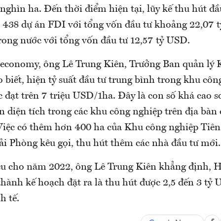
ghìn ha. Đến thời điểm hiện tại, lũy kế thu hút đầu
 438 dự án FDI với tổng vốn đầu tư khoảng 22,07 
rong nước với tổng vốn đầu tư 12,57 tỷ USD.
neconomy, ông Lê Trung Kiên, Trưởng Ban quản lý 
biết, hiện tỷ suất đầu tư trung bình trong khu côn
đạt trên 7 triệu USD/1ha. Đây là con số khá cao so
n diện tích trong các khu công nghiệp trên địa bàn
 Việc có thêm hơn 400 ha của Khu công nghiệp Tiê
ải Phòng kêu gọi, thu hút thêm các nhà đầu tư mới.
êu cho năm 2022, ông Lê Trung Kiên khẳng định, 
thành kế hoạch đặt ra là thu hút được 2,5 đến 3 tỷ
h tế.