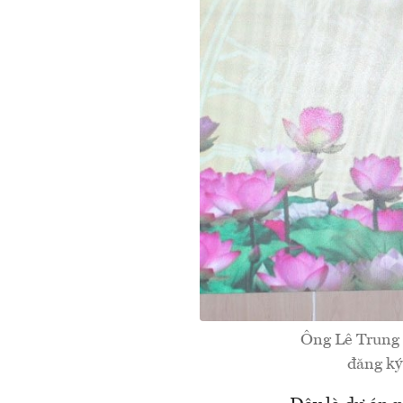
Ông Lê Trung 
đăng ký