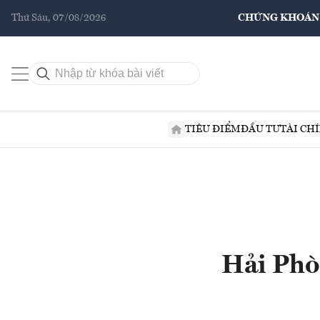
Thứ Sáu, 07/08/2026
CHỨNG KHOÁN
TIÊU ĐIỂM
ĐẦU TƯ
TÀI CH
Hải Phò