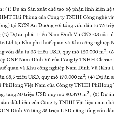
n: (1) Dự án Sản xuất chế tạo bộ phận linh kiện hệ
ô HMT Hải Phòng của Công ty TNHH Công nghệ vật
g) tại KCN An Dương với tổng vốn đầu tư 75 tri
; (2) Dự án phát triển Nam Đình Vũ CN3-03 của n
Pte.Ltd tại Khu phi thuế quan và Khu công nghiệp
2
ổng vốn đầu tư 33 triệu USD, quy mô 120.000 m
; (
iệp GNP Nam Đình Vũ của Công ty TNHH Classic 
huế quan và Khu công nghiệp Nam Đình Vũ (Khu 1)
2
 án 38,5 triệu USD, quy mô 170.000 m
; (4) Dự án s
 tử PhiHong Việt Nam của Công ty TNHH PhiHong 
2
, tăng 50 triệu USD quy mô 90.370 m
; (5) Dự á
phẩm đất hiếm của Công ty TNHH Vật liệu nam ch
KCN Đình Vũ tăng 35 triệu USD nâng tổng vốn đầu