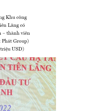
ầng Khu công
iên Lãng có
 – thành viên
t Phát Group)
 triệu USD)