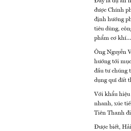
Đây là dự án 
được Chính ph
định hướng ph
tiêu dùng, côn
phẩm cơ khí…
Ông Nguyễn V
hướng tới mục
đầu tư chúng t
dụng quĩ đất t
Với khẩu hiệu
nhanh, xúc ti
Tiên Thanh đi
Được biết, Hải