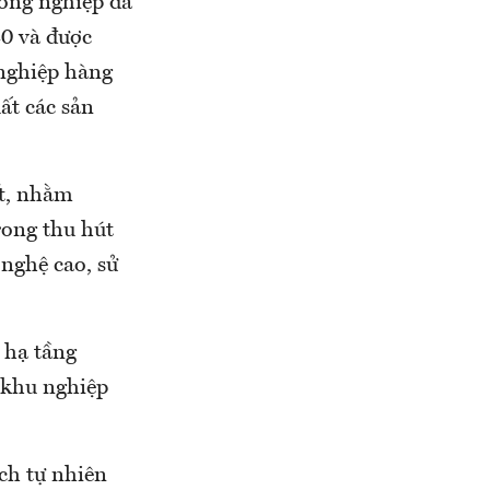
công nghiệp đã
0 và được
 nghiệp hàng
uất các sản
t, nhằm
rong thu hút
 nghệ cao, sử
 hạ tầng
 khu nghiệp
ch tự nhiên