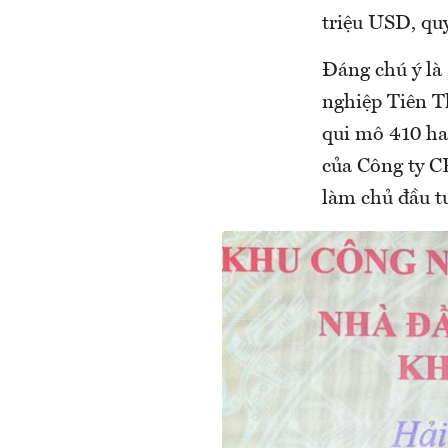
triệu USD, q
Đáng chú ý là
nghiệp Tiên T
qui mô 410 ha
của Công ty C
làm chủ đầu t