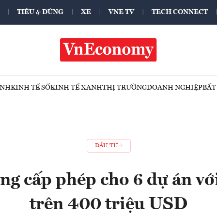
TIÊU & DÙNG
XE
VNE TV
TECH CONNECT
ÍNH
KINH TẾ SỐ
KINH TẾ XANH
THỊ TRƯỜNG
DOANH NGHIỆP
BẤT
ĐẦU TƯ
ng cấp phép cho 6 dự án vớ
trên 400 triệu USD