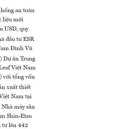
 thống an toàn
 liệu mới
ệu USD, quy
hà đầu tư ESR
 Nam Đình Vũ
3) Dự án Trung
Leaf Việt Nam
 với tổng vốn
ản xuất thiết
Việt Nam tại
n Nhà máy sản
âm Shin-Etsu
 tư lên 442