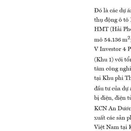
Đó là các dự á
thụ động ô t
HMT (Hải Phòn
2
mô 54.136 m
V Investor 4 
(Khu 1) với t
tâm công ngh
tại Khu phi T
đầu tư của dự
bị điện, điện
KCN An Dương
xuất các sản 
Việt Nam tại 