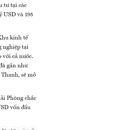
 tư tại các
tỷ USD và 195
Khu kinh tế
g nghiệp tại
 với cả nước.
 đã gần như
n Thanh, sẽ mở
Hải Phòng chắc
 USD vốn đầu