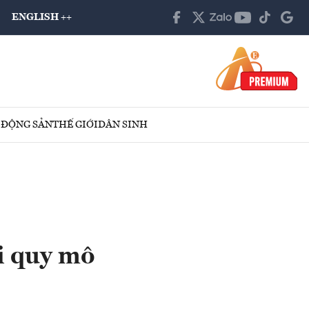
ENGLISH ++
 ĐỘNG SẢN
THẾ GIỚI
DÂN SINH
i quy mô