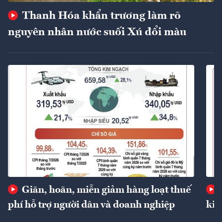
Thanh Hóa khẩn trương làm rõ
nguyên nhân nước suối Xú đổi màu
Giãn, hoãn, miễn giảm hàng loạt thuế
phí hỗ trợ người dân và doanh nghiệp
kin