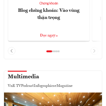
Chứng khoán
Blog chứng khoán: Vào vùng
V
thận trọng
ph
Đọc ngay
Multimedia
VnE TV
Podcast
Infographics
eMagazine