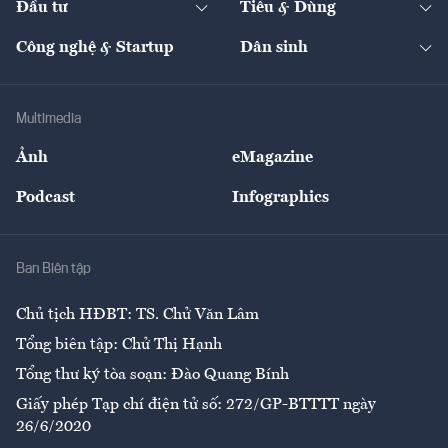
Đầu tư
Tiêu & Dùng
Quản trị số
Cafe BĐS
Thị trường
Kinh doanh
Kết nối
Tạp chí kinh tế Việt Nam
eMagazine
Nhà đầu tư
Du lịch
Công nghệ & Startup
Dân sinh
Tư vấn
Nông sản
Doanh nhân
Tư vấn Tiêu & Dùng
Infographics
Hạ tầng
Sức khỏe
Khung pháp lý
Doanh nghiệp
Địa phương
Thị trường
Bảo hiểm
Multimedia
Sự kiện
Nhân lực
Ảnh
eMagazine
Đẹp +
An sinh
Podcast
Infographics
Giải trí
Y tế
Nhà
Ban Biên tập
Ẩm thực
Chủ tịch HĐBT: TS. Chử Văn Lâm
Tổng biên tập: Chử Thị Hạnh
Tổng thư ký tòa soạn: Đào Quang Bính
Giấy phép Tạp chí điện tử số: 272/GP-BTTTT ngày
26/6/2020