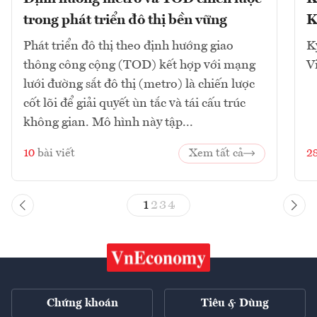
trong phát triển đô thị bền vững
K
Phát triển đô thị theo định hướng giao
K
thông công cộng (TOD) kết hợp với mạng
V
lưới đường sắt đô thị (metro) là chiến lược
cốt lõi để giải quyết ùn tắc và tái cấu trúc
không gian. Mô hình này tập...
10
bài viết
Xem tất cả
2
1
2
3
4
Chứng khoán
Tiêu & Dùng