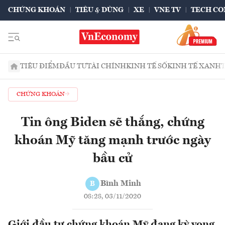
CHỨNG KHOÁN
TIÊU & DÙNG
XE
VNE TV
TECH CO
TIÊU ĐIỂM
ĐẦU TƯ
TÀI CHÍNH
KINH TẾ SỐ
KINH TẾ XANH
CHỨNG KHOÁN
Tin ông Biden sẽ thắng, chứng
khoán Mỹ tăng mạnh trước ngày
bầu cử
Bình Minh
B
08:28, 03/11/2020
Giới đầu tư chứng khoán Mỹ đang kỳ vọng