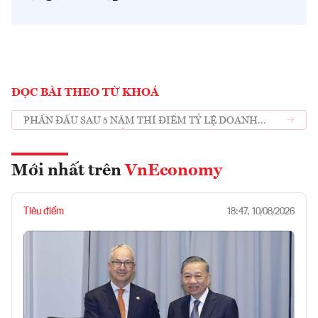
ĐỌC BÀI THEO TỪ KHOÁ
PHẤN ĐẤU SAU 5 NĂM THÍ ĐIỂM TỶ LỆ DOANH
NGHIỆP "GƯƠNG MẪU" TUÂN THỦ PHÁP LUẬT HẢI
QUAN ĐẠT TRÊN 20
Mới nhất trên
VnEconomy
Tiêu điểm
18:47, 10/08/2026