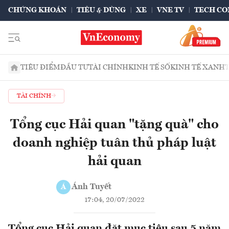
CHỨNG KHOÁN
TIÊU & DÙNG
XE
VNE TV
TECH CO
TIÊU ĐIỂM
ĐẦU TƯ
TÀI CHÍNH
KINH TẾ SỐ
KINH TẾ XANH
TÀI CHÍNH
Tổng cục Hải quan "tặng quà" cho
doanh nghiệp tuân thủ pháp luật
hải quan
Ánh Tuyết
Á
17:04, 20/07/2022
Tổng cục Hải quan đặt mục tiêu sau 5 năm