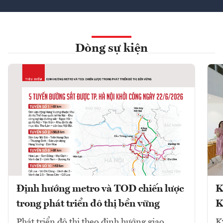
Dòng sự kiện
Định hướng metro và TOD chiến lược
K
trong phát triển đô thị bền vững
K
Phát triển đô thị theo định hướng giao
K