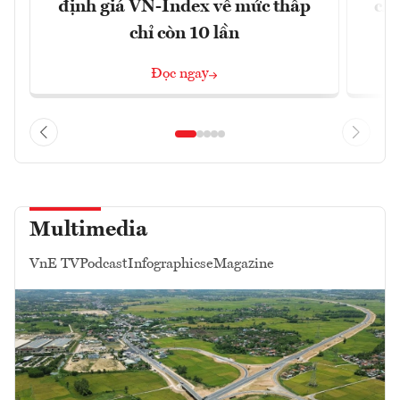
định giá VN-Index về mức thấp
chá
chỉ còn 10 lần
Đọc ngay
Multimedia
VnE TV
Podcast
Infographics
eMagazine