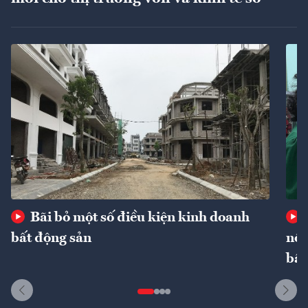
Bãi bỏ một số điều kiện kinh doanh
bất động sản
nôn
bất