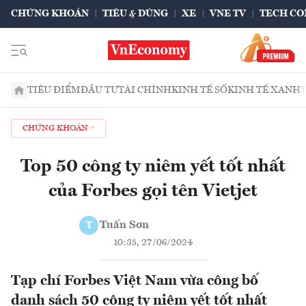
CHỨNG KHOÁN
TIÊU & DÙNG
XE
VNE TV
TECH CO
TIÊU ĐIỂM
ĐẦU TƯ
TÀI CHÍNH
KINH TẾ SỐ
KINH TẾ XANH
CHỨNG KHOÁN
Top 50 công ty niêm yết tốt nhất
của Forbes gọi tên Vietjet
Tuấn Sơn
T
10:35, 27/06/2024
Tạp chí Forbes Việt Nam vừa công bố
danh sách 50 công ty niêm yết tốt nhất