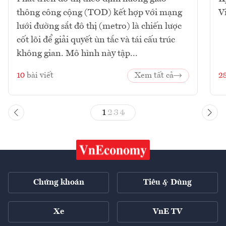
thông công cộng (TOD) kết hợp với mạng
V
lưới đường sắt đô thị (metro) là chiến lược
cốt lõi để giải quyết ùn tắc và tái cấu trúc
không gian. Mô hình này tập...
10
bài viết
Xem tất cả
2
1
2
3
4
Chứng khoán
Tiêu & Dùng
Xe
VnE TV