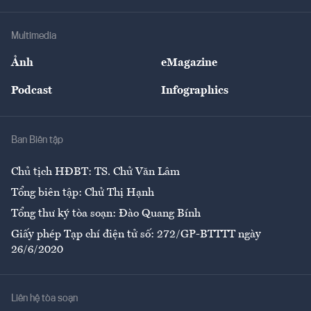
Hạ tầng
Sức khỏe
Khung pháp lý
Doanh nghiệp
Địa phương
Thị trường
Bảo hiểm
Multimedia
Sự kiện
Nhân lực
Ảnh
eMagazine
Đẹp +
An sinh
Podcast
Infographics
Giải trí
Y tế
Nhà
Ban Biên tập
Ẩm thực
Chủ tịch HĐBT: TS. Chử Văn Lâm
Tổng biên tập: Chử Thị Hạnh
Tổng thư ký tòa soạn: Đào Quang Bính
Giấy phép Tạp chí điện tử số: 272/GP-BTTTT ngày
26/6/2020
Liên hệ tòa soạn