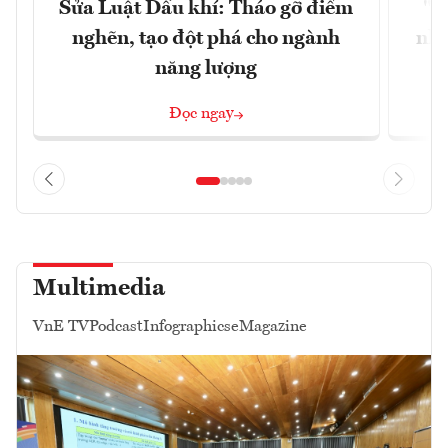
Sửa Luật Dầu khí: Tháo gỡ điểm
"H
nghẽn, tạo đột phá cho ngành
nhì
năng lượng
Đọc ngay
Multimedia
VnE TV
Podcast
Infographics
eMagazine