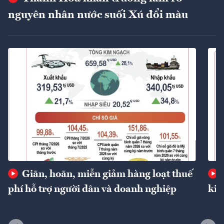
nguyên nhân nước suối Xú đổi màu
Giãn, hoãn, miễn giảm hàng loạt thuế
phí hỗ trợ người dân và doanh nghiệp
kin