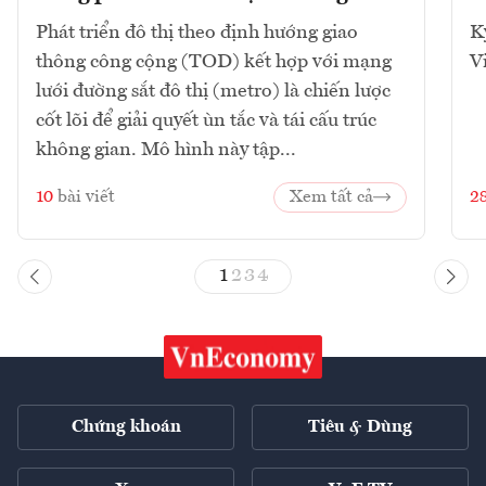
Phát triển đô thị theo định hướng giao
K
thông công cộng (TOD) kết hợp với mạng
V
lưới đường sắt đô thị (metro) là chiến lược
cốt lõi để giải quyết ùn tắc và tái cấu trúc
không gian. Mô hình này tập...
10
bài viết
Xem tất cả
2
1
2
3
4
Chứng khoán
Tiêu & Dùng