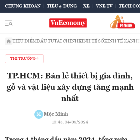
CHỨNG KHOÁN
TIÊU & DÙNG
XE
VNE TV
TECH CO
TIÊU ĐIỂM
ĐẦU TƯ
TÀI CHÍNH
KINH TẾ SỐ
KINH TẾ XANH
THỊ TRƯỜNG
TP.HCM: Bán lẻ thiết bị gia đình,
gỗ và vật liệu xây dựng tăng mạnh
nhất
Mộc Minh
M
10:45, 04/05/2024
Trong 4 tháng đầu năm 2024, tổng mức