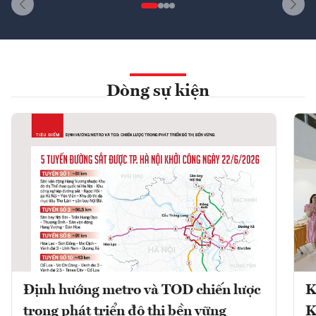
Dòng sự kiện
Định hướng metro và TOD chiến lược
K
trong phát triển đô thị bền vững
K