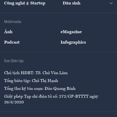
Nhà đầu tư
Du lịch
Công nghệ & Startup
Dân sinh
Tư vấn
Nông sản
Doanh nhân
Tư vấn Tiêu & Dùng
Infographics
Hạ tầng
Sức khỏe
Khung pháp lý
Doanh nghiệp
Địa phương
Thị trường
Bảo hiểm
Multimedia
Sự kiện
Nhân lực
Ảnh
eMagazine
Đẹp +
An sinh
Podcast
Infographics
Giải trí
Y tế
Nhà
Ban Biên tập
Ẩm thực
Chủ tịch HĐBT: TS. Chử Văn Lâm
Tổng biên tập: Chử Thị Hạnh
Tổng thư ký tòa soạn: Đào Quang Bính
Giấy phép Tạp chí điện tử số: 272/GP-BTTTT ngày
26/6/2020