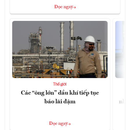
Đọc ngay
Thế giới
Các “ông lớn” dầu khí tiếp tục
Đ
báo lãi đậm
nhu
Đọc ngay