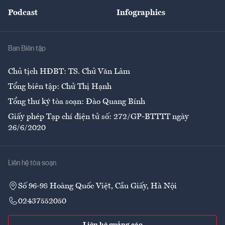
Đẹp +
An sinh
Podcast
Infographics
Giải trí
Y tế
Nhà
Ban Biên tập
Ẩm thực
Chủ tịch HĐBT: TS. Chử Văn Lâm
Tổng biên tập: Chử Thị Hạnh
Tổng thư ký tòa soạn: Đào Quang Bính
Giấy phép Tạp chí điện tử số: 272/GP-BTTTT ngày
26/6/2020
Liên hệ tòa soạn
Số 96-98 Hoàng Quốc Việt, Cầu Giấy, Hà Nội
02437552050
Liên hệ quảng cáo