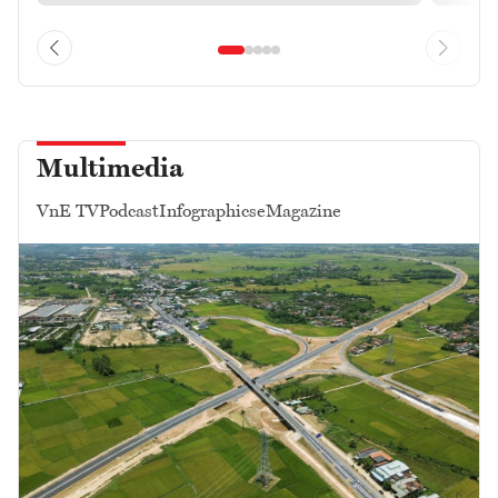
Multimedia
VnE TV
Podcast
Infographics
eMagazine