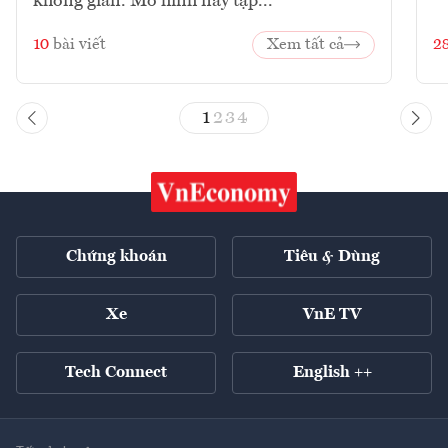
không gian. Mô hình này tập...
10
bài viết
Xem tất cả
2
1
2
3
4
Chứng khoán
Tiêu & Dùng
Xe
VnE TV
Tech Connect
English ++