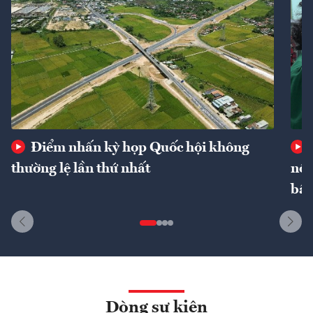
Điểm nhấn kỳ họp Quốc hội không
thường lệ lần thứ nhất
nôn
bất
Dòng sự kiện