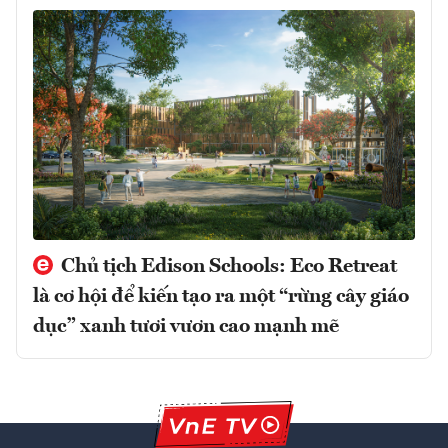
Chủ tịch Edison Schools: Eco Retreat
là cơ hội để kiến tạo ra một “rừng cây giáo
dục” xanh tươi vươn cao mạnh mẽ