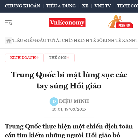
CHỨNG KHOÁN
TIÊU & DÙNG
XE
VNE TV
TECH CO
TIÊU ĐIỂM
ĐẦU TƯ
TÀI CHÍNH
KINH TẾ SỐ
KINH TẾ XANH
KINH DOANH
THẾ GIỚI
Trung Quốc bí mật lùng sục các
tay súng Hồi giáo
DIỆU MINH
D
10:01, 19/03/2015
Trung Quốc thực hiện một chiến dịch toàn
cầu tìm kiếm những người Hồi giáo bỏ