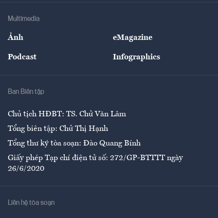
Doanh nghiệp
Địa phương
Thị trường
Bảo hiểm
Multimedia
Sự kiện
Nhân lực
Ảnh
eMagazine
Đẹp +
An sinh
Podcast
Infographics
Giải trí
Y tế
Nhà
Ban Biên tập
Ẩm thực
Chủ tịch HĐBT: TS. Chử Văn Lâm
Tổng biên tập: Chử Thị Hạnh
Tổng thư ký tòa soạn: Đào Quang Bính
Giấy phép Tạp chí điện tử số: 272/GP-BTTTT ngày
26/6/2020
Liên hệ tòa soạn