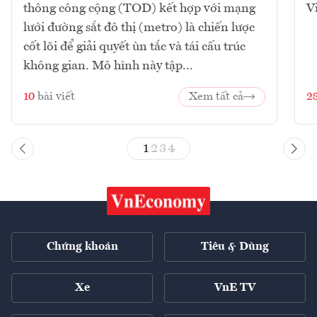
thông công cộng (TOD) kết hợp với mạng
V
lưới đường sắt đô thị (metro) là chiến lược
cốt lõi để giải quyết ùn tắc và tái cấu trúc
không gian. Mô hình này tập...
10
bài viết
Xem tất cả
2
1
2
3
4
Chứng khoán
Tiêu & Dùng
Xe
VnE TV