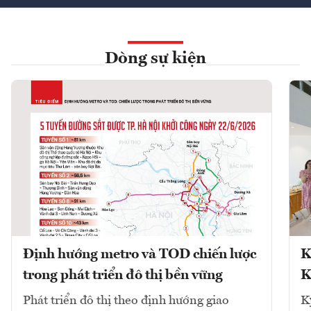
Dòng sự kiện
Định hướng metro và TOD chiến lược
K
trong phát triển đô thị bền vững
K
Phát triển đô thị theo định hướng giao
K