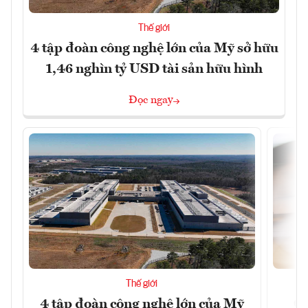
Thế giới
4 tập đoàn công nghệ lớn của Mỹ sở hữu
1,46 nghìn tỷ USD tài sản hữu hình
Đọc ngay
Thế giới
4 tập đoàn công nghệ lớn của Mỹ
Ca