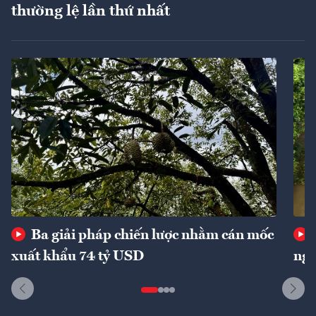
thường lệ lần thứ nhất
Ba giải pháp chiến lược nhằm cán mốc
xuất khẩu 74 tỷ USD
ngu