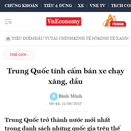
CHỨNG KHOÁN
TIÊU & DÙNG
XE
VNE TV
TECH CO
TIÊU ĐIỂM
ĐẦU TƯ
TÀI CHÍNH
KINH TẾ SỐ
KINH TẾ XANH
THẾ GIỚI
Trung Quốc tính cấm bán xe chạy
xăng, dầu
Bình Minh
B
09:44, 11/09/2017
Trung Quốc trở thành nước mới nhất
trong danh sách những quốc gia trên thế