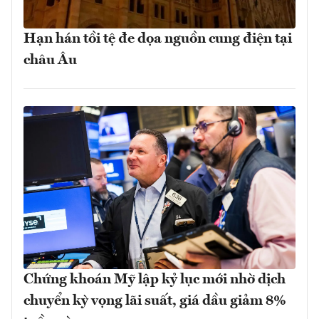
Hạn hán tồi tệ đe dọa nguồn cung điện tại
châu Âu
Chứng khoán Mỹ lập kỷ lục mới nhờ dịch
chuyển kỳ vọng lãi suất, giá dầu giảm 8%