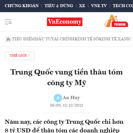
CHỨNG KHOÁN
TIÊU & DÙNG
XE
VNE TV
TECH CO
TIÊU ĐIỂM
ĐẦU TƯ
TÀI CHÍNH
KINH TẾ SỐ
KINH TẾ XANH
THẾ GIỚI
Trung Quốc vung tiền thâu tóm
công ty Mỹ
An Huy
A
06:00, 12/12/2012
Năm nay, các công ty Trung Quốc chi hơn
8 tỷ USD để thâu tóm các doanh nghiệp