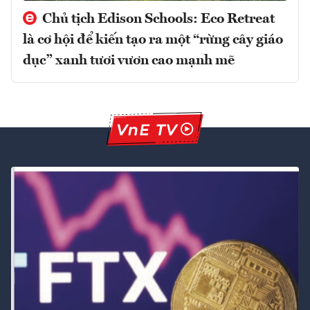
Chủ tịch Edison Schools: Eco Retreat
là cơ hội để kiến tạo ra một “rừng cây giáo
dục” xanh tươi vươn cao mạnh mẽ