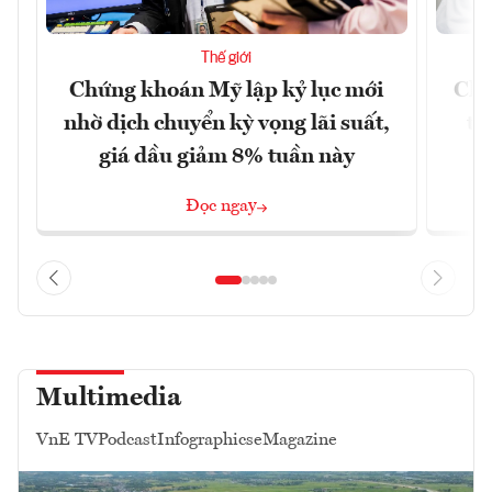
Thế giới
Chứng khoán Mỹ lập kỷ lục mới
Chí
nhờ dịch chuyển kỳ vọng lãi suất,
tr
giá dầu giảm 8% tuần này
Đọc ngay
Multimedia
VnE TV
Podcast
Infographics
eMagazine