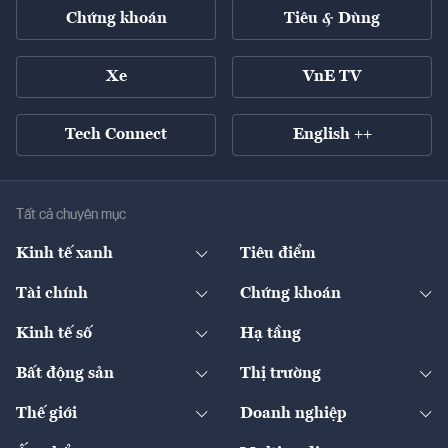
Chứng khoán
Tiêu & Dùng
Xe
VnE TV
Tech Connect
English ++
Tất cả chuyên mục
Kinh tế xanh
Tiêu điểm
Chuyển động xanh
Tài chính
Chứng khoán
Pháp lý
Ngân hàng
Doanh nghiệp niêm yết
Kinh tế số
Hạ tầng
Thương hiệu xanh
Thị trường vốn
Thị trường
Sản phẩm - Thị trường
Bất động sản
Thị trường
Diễn đàn
Thuế
Đầu tư
Tài sản số
Chính sách
Xuất nhập khẩu
Thế giới
Doanh nghiệp
Bảo hiểm
Quốc tế
Dịch vụ số
Thị trường
Khung pháp lý
Kinh tế
Chuyển động