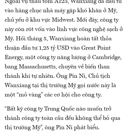
Ngoài vụ thâu tóm A123, Wanxiang đã đầu tư
vào hàng chục nhà máy gặp khó khăn ở Mỹ,
chủ yếu ở khu vực Midwest. Mới đây, công ty
này còn rót vốn vào lĩnh vực công nghệ sạch ở
Mỹ. Hồi tháng 5, Wanxiang hoàn tất thỏa
thuận đầu tư 1,25 tỷ USD vào Great Point
Energy, một công ty năng lượng ở Cambridge,
bang Massachusetts, chuyên về biến than
thành khí tự nhiên. Ông Pin Ni, Chủ tịch
Wanxiang tại thị trường Mỹ gọi nước này là
một “mỏ vàng” các cơ hội cho công ty.
“Bất kỳ công ty Trung Quốc nào muốn trở
thành công ty toàn cầu đều không thể bỏ qua
thị trường Mỹ”, ông Pin Ni phát biểu.