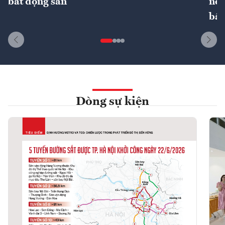
bất động sản
nôn
bất
Dòng sự kiện