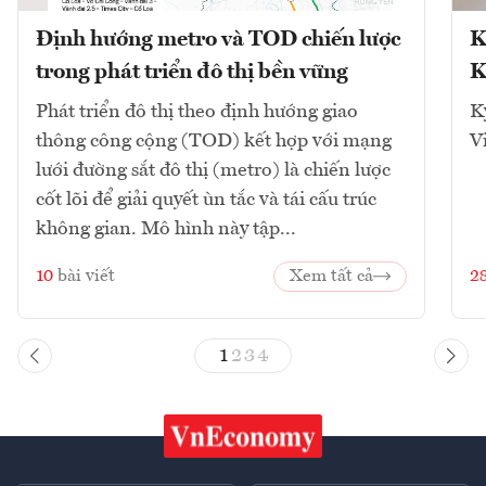
Định hướng metro và TOD chiến lược
K
trong phát triển đô thị bền vững
K
Phát triển đô thị theo định hướng giao
K
thông công cộng (TOD) kết hợp với mạng
V
lưới đường sắt đô thị (metro) là chiến lược
cốt lõi để giải quyết ùn tắc và tái cấu trúc
không gian. Mô hình này tập...
10
bài viết
Xem tất cả
2
1
2
3
4