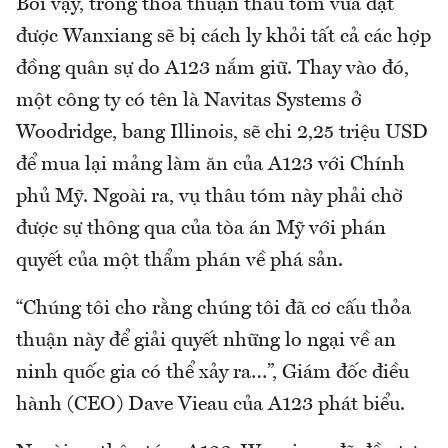
Bởi vậy, trong thỏa thuận thâu tóm vừa đạt
được Wanxiang sẽ bị cách ly khỏi tất cả các hợp
đồng quân sự do A123 nắm giữ. Thay vào đó,
một công ty có tên là Navitas Systems ở
Woodridge, bang Illinois, sẽ chi 2,25 triệu USD
để mua lại mảng làm ăn của A123 với Chính
phủ Mỹ. Ngoài ra, vụ thâu tóm này phải chờ
được sự thông qua của tòa án Mỹ với phán
quyết của một thẩm phán về phá sản.
“Chúng tôi cho rằng chúng tôi đã cơ cấu thỏa
thuận này để giải quyết những lo ngại về an
ninh quốc gia có thể xảy ra…”, Giám đốc điều
hành (CEO) Dave Vieau của A123 phát biểu.