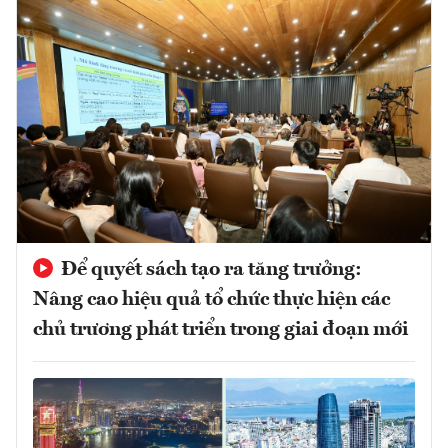
Để quyết sách tạo ra tăng trưởng:
Nâng cao hiệu quả tổ chức thực hiện các
chủ trương phát triển trong giai đoạn mới