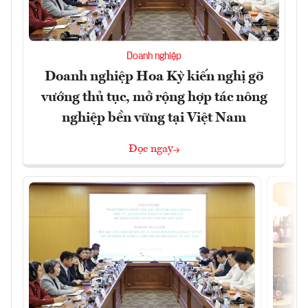
Doanh nghiệp
Doanh nghiệp Hoa Kỳ kiến nghị gỡ
vướng thủ tục, mở rộng hợp tác nông
nghiệp bền vững tại Việt Nam
Đọc ngay