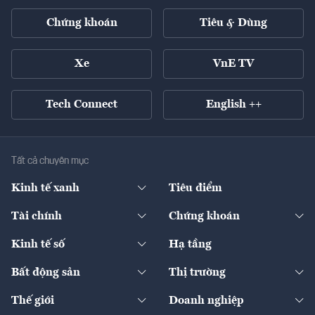
Chứng khoán
Tiêu & Dùng
Xe
VnE TV
Tech Connect
English ++
Tất cả chuyên mục
Kinh tế xanh
Tiêu điểm
Chuyển động xanh
Tài chính
Chứng khoán
Pháp lý
Ngân hàng
Doanh nghiệp niêm yết
Kinh tế số
Hạ tầng
Thương hiệu xanh
Thị trường vốn
Thị trường
Sản phẩm - Thị trường
Bất động sản
Thị trường
Diễn đàn
Thuế
Đầu tư
Tài sản số
Chính sách
Xuất nhập khẩu
Thế giới
Doanh nghiệp
Bảo hiểm
Quốc tế
Dịch vụ số