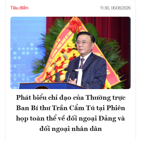
Tiêu điểm
11:30, 06/08/2026
Phát biểu chỉ đạo của Thường trực
Ban Bí thư Trần Cẩm Tú tại Phiên
họp toàn thể về đối ngoại Đảng và
đối ngoại nhân dân