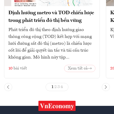
Định hướng metro và TOD chiến lược
K
trong phát triển đô thị bền vững
K
Phát triển đô thị theo định hướng giao
K
thông công cộng (TOD) kết hợp với mạng
V
lưới đường sắt đô thị (metro) là chiến lược
cốt lõi để giải quyết ùn tắc và tái cấu trúc
không gian. Mô hình này tập...
10
bài viết
Xem tất cả
2
1
2
3
4