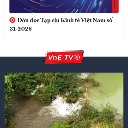
Đón đọc Tạp chí Kinh tế Việt Nam số
31-2026