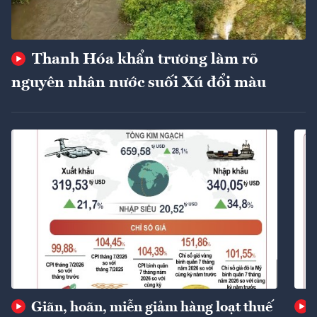
Thanh Hóa khẩn trương làm rõ
nguyên nhân nước suối Xú đổi màu
Giãn, hoãn, miễn giảm hàng loạt thuế