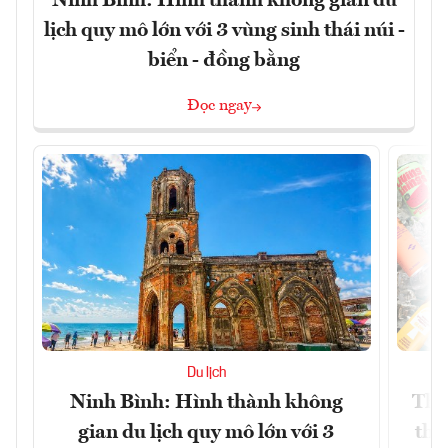
Ninh Bình: Hình thành không gian du
lịch quy mô lớn với 3 vùng sinh thái núi -
biển - đồng bằng
Đọc ngay
Du lịch
Ninh Bình: Hình thành không
Thế
gian du lịch quy mô lớn với 3
thự