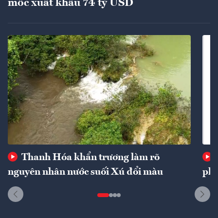
mốc xuất khẩu 74 tỷ USD
Thanh Hóa khẩn trương làm rõ
nguyên nhân nước suối Xú đổi màu
phí