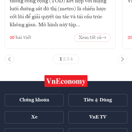
thông công cộng (TOD) kết hợp với mạng
V
lưới đường sắt đô thị (metro) là chiến lược
cốt lõi để giải quyết ùn tắc và tái cấu trúc
không gian. Mô hình này tập...
10
bài viết
Xem tất cả
2
1
2
3
4
Chứng khoán
Tiêu & Dùng
Xe
VnE TV