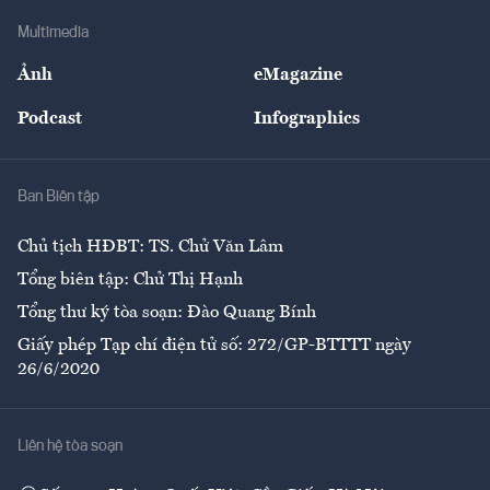
Doanh nghiệp
Địa phương
Thị trường
Bảo hiểm
Multimedia
Sự kiện
Nhân lực
Ảnh
eMagazine
Đẹp +
An sinh
Podcast
Infographics
Giải trí
Y tế
Nhà
Ban Biên tập
Ẩm thực
Chủ tịch HĐBT: TS. Chử Văn Lâm
Tổng biên tập: Chử Thị Hạnh
Tổng thư ký tòa soạn: Đào Quang Bính
Giấy phép Tạp chí điện tử số: 272/GP-BTTTT ngày
26/6/2020
Liên hệ tòa soạn