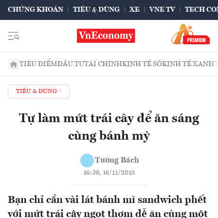
CHỨNG KHOÁN
TIÊU & DÙNG
XE
VNE TV
TECH CO
TIÊU ĐIỂM
ĐẦU TƯ
TÀI CHÍNH
KINH TẾ SỐ
KINH TẾ XANH
TIÊU & DÙNG
Tự làm mứt trái cây để ăn sáng
cùng bánh mỳ
Tường Bách
16:39, 16/11/2018
Bạn chỉ cần vài lát bánh mì sandwich phết
với mứt trái cây ngọt thơm dễ ăn cùng một