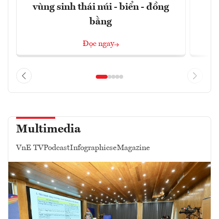
vùng sinh thái núi - biển - đồng
bằng
Đọc ngay
Multimedia
VnE TV
Podcast
Infographics
eMagazine