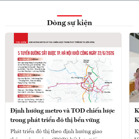
Dòng sự kiện
Định hướng metro và TOD chiến lược
K
trong phát triển đô thị bền vững
K
Phát triển đô thị theo định hướng giao
K