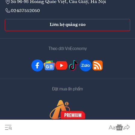
Số 96-98 Hoàng Quốc Việt, Cầu Giấy, Hà Nội
02437552050
Liên hệ quảng cáo
Theo dõi VnEconomy
Đặt mua ấn phẩm