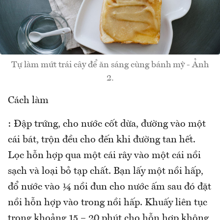
Tự làm mứt trái cây để ăn sáng cùng bánh mỳ - Ảnh
2.
Cách làm
: Đập trứng, cho nước cốt dừa, đường vào một
cái bát, trộn đều cho đến khi đường tan hết.
Lọc hỗn hợp qua một cái rây vào một cái nồi
sạch và loại bỏ tạp chất. Bạn lấy một nồi hấp,
đổ nước vào ¼ nồi đun cho nước ấm sau đó đặt
nồi hỗn hợp vào trong nồi hấp. Khuấy liên tục
trong khoảng 15 – 20 phút cho hỗn hợp không