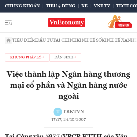
CHỨNG KHOÁN
TIÊU & DÙNG
XE
VNE TV
TECH CO
TIÊU ĐIỂM
ĐẦU TƯ
TÀI CHÍNH
KINH TẾ SỐ
KINH TẾ XANH
KHUNG PHÁP LÝ
DÂN SINH
Việc thành lập Ngân hàng thương
mại cổ phần và Ngân hàng nước
ngoài
TBKTVN
T
17:17, 24/10/2007
Tại Công văn 5977/VPCP-KTTH của Văn