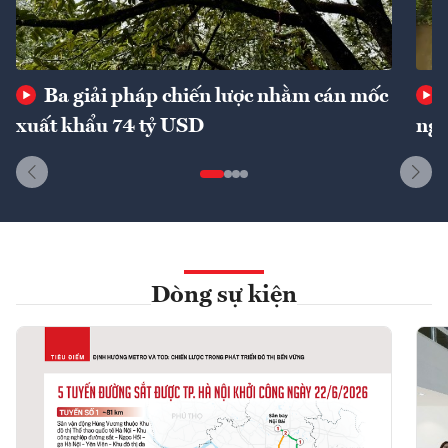
Ba giải pháp chiến lược nhằm cán mốc
xuất khẩu 74 tỷ USD
ngu
Dòng sự kiện