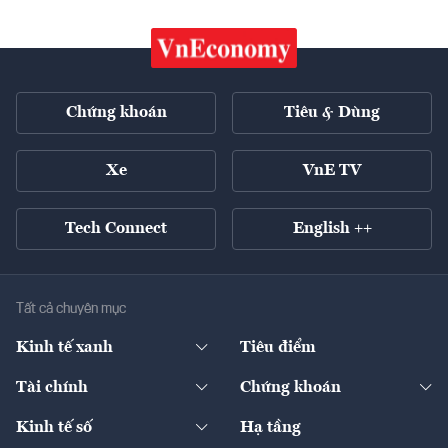
Chứng khoán
Tiêu & Dùng
Xe
VnE TV
Tech Connect
English ++
Tất cả chuyên mục
Kinh tế xanh
Tiêu điểm
Chuyển động xanh
Tài chính
Chứng khoán
Pháp lý
Ngân hàng
Doanh nghiệp niêm yết
Kinh tế số
Hạ tầng
Thương hiệu xanh