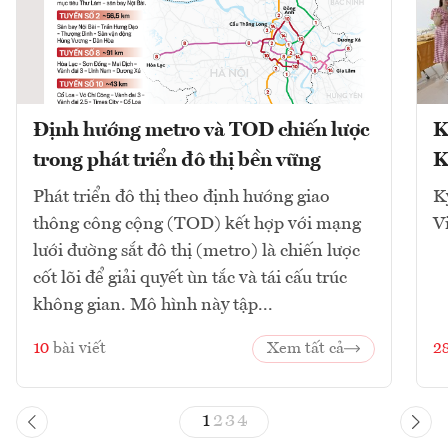
Định hướng metro và TOD chiến lược
K
trong phát triển đô thị bền vững
K
Phát triển đô thị theo định hướng giao
K
thông công cộng (TOD) kết hợp với mạng
V
lưới đường sắt đô thị (metro) là chiến lược
cốt lõi để giải quyết ùn tắc và tái cấu trúc
không gian. Mô hình này tập...
10
bài viết
Xem tất cả
2
1
2
3
4