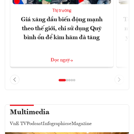
Thị trường
Giá xăng dầu biến động mạnh
Tăn
theo thế giới, chi sử dụng Quỹ
min
bình ổn để kìm hãm đà tăng
yêu
Đọc ngay
Multimedia
VnE TV
Podcast
Infographics
eMagazine