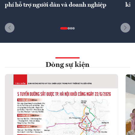
phí hỗ trợ người dân và doanh nghiệp
kin
Dòng sự kiện