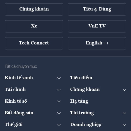
Chứng khoán
Tiêu & Dùng
Xe
VnE TV
Tech Connect
English ++
Tất cả chuyên mục
Kinh tế xanh
Tiêu điểm
Chuyển động xanh
Tài chính
Chứng khoán
Pháp lý
Ngân hàng
Doanh nghiệp niêm yết
Kinh tế số
Hạ tầng
Thương hiệu xanh
Thị trường vốn
Thị trường
Sản phẩm - Thị trường
Bất động sản
Thị trường
Diễn đàn
Thuế
Đầu tư
Tài sản số
Chính sách
Xuất nhập khẩu
Thế giới
Doanh nghiệp
Bảo hiểm
Quốc tế
Dịch vụ số