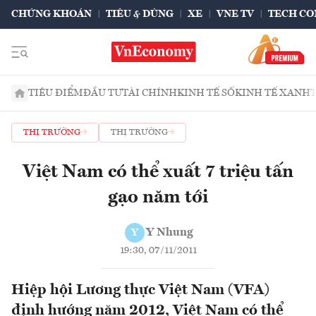
CHỨNG KHOÁN
TIÊU & DÙNG
XE
VNE TV
TECH CO
TIÊU ĐIỂM
ĐẦU TƯ
TÀI CHÍNH
KINH TẾ SỐ
KINH TẾ XANH
THỊ TRƯỜNG
THỊ TRƯỜNG
Việt Nam có thể xuất 7 triệu tấn
gạo năm tới
Y Nhung
Y
19:30, 07/11/2011
Hiệp hội Lương thực Việt Nam (VFA)
định hướng năm 2012, Việt Nam có thể