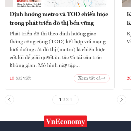
Định hướng metro và TOD chiến lược
K
trong phát triển đô thị bền vững
K
Phát triển đô thị theo định hướng giao
K
thông công cộng (TOD) kết hợp với mạng
V
lưới đường sắt đô thị (metro) là chiến lược
cốt lõi để giải quyết ùn tắc và tái cấu trúc
không gian. Mô hình này tập...
10
bài viết
Xem tất cả
2
1
2
3
4