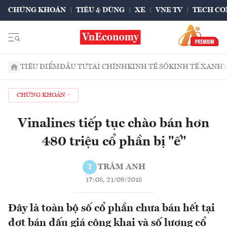
CHỨNG KHOÁN
TIÊU & DÙNG
XE
VNE TV
TECH CO
TIÊU ĐIỂM
ĐẦU TƯ
TÀI CHÍNH
KINH TẾ SỐ
KINH TẾ XANH
CHỨNG KHOÁN
Vinalines tiếp tục chào bán hơn
480 triệu cổ phần bị "ế"
TRÂM ANH
T
17:08, 21/09/2018
Đây là toàn bộ số cổ phần chưa bán hết tại
đợt bán đấu giá công khai và số lượng cổ