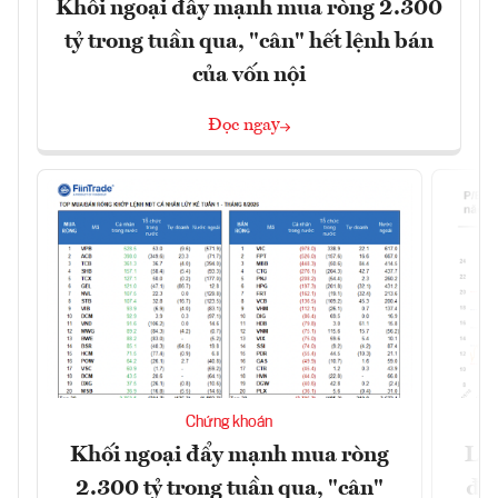
Khối ngoại đẩy mạnh mua ròng 2.300
tỷ trong tuần qua, "cân" hết lệnh bán
của vốn nội
Đọc ngay
Chứng khoán
Khối ngoại đẩy mạnh mua ròng
Lợ
2.300 tỷ trong tuần qua, "cân"
đị