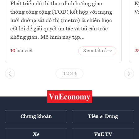
Phát triển đô thị theo định hướng giao
K
thông công cộng (TOD) kết hợp với mạng
V
lưới đường sắt đô thị (metro) là chiến lược
cốt lõi để giải quyết ùn tắc và tái cấu trúc
không gian. Mô hình này tập...
10
bài viết
Xem tất cả
2
1
2
3
4
Chứng khoán
Tiêu & Dùng
Xe
VnE TV