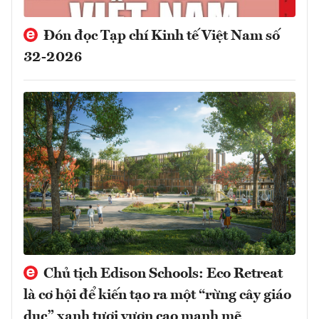
Đón đọc Tạp chí Kinh tế Việt Nam số
32-2026
Chủ tịch Edison Schools: Eco Retreat
là cơ hội để kiến tạo ra một “rừng cây giáo
dục” xanh tươi vươn cao mạnh mẽ