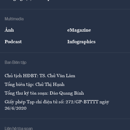
Doanh nhân
Tư vấn Tiêu & Dùng
Infographics
Hạ tầng
Sức khỏe
Khung pháp lý
Doanh nghiệp
Địa phương
Thị trường
Bảo hiểm
Multimedia
Sự kiện
Nhân lực
Ảnh
eMagazine
Đẹp +
An sinh
Podcast
Infographics
Giải trí
Y tế
Nhà
Ban Biên tập
Ẩm thực
Chủ tịch HĐBT: TS. Chử Văn Lâm
Tổng biên tập: Chử Thị Hạnh
Tổng thư ký tòa soạn: Đào Quang Bính
Giấy phép Tạp chí điện tử số: 272/GP-BTTTT ngày
26/6/2020
Liên hệ tòa soạn