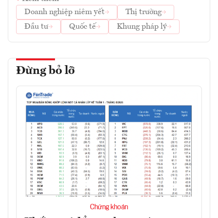
Doanh nghiệp niêm yết
Thị trường
Đầu tư
Quốc tế
Khung pháp lý
Đừng bỏ lỡ
Chứng khoán