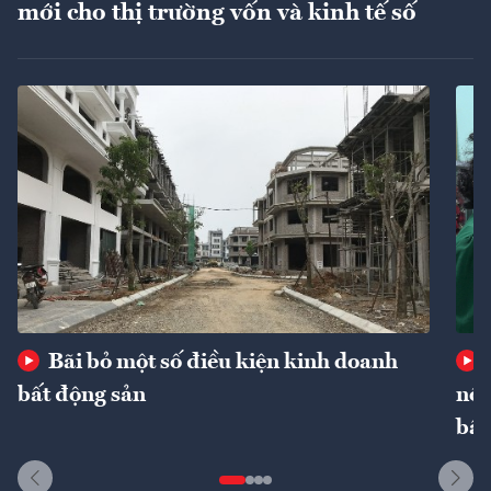
mới cho thị trường vốn và kinh tế số
Bãi bỏ một số điều kiện kinh doanh
bất động sản
nôn
bất