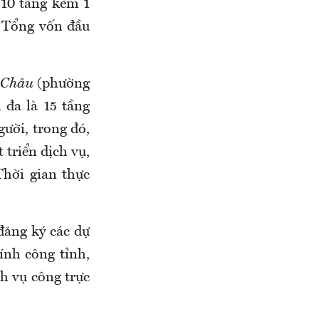
 10 tầng kèm 1
 Tổng vốn đầu
 Châu
(phường
 đa là 15 tầng
ười, trong đó,
 triển dịch vụ,
Thời gian thực
đăng ký các dự
ính công tỉnh,
ch vụ công trực