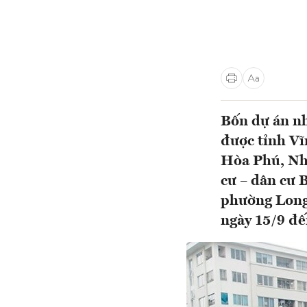
Bốn dự án nh
được tỉnh Vĩ
Hòa Phú, Nhà
cư – dân cư 
phường Long 
ngày 15/9 đ