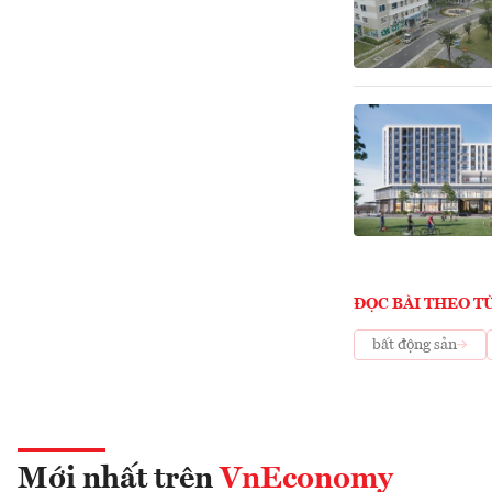
ĐỌC BÀI THEO T
bất động sản
Mới nhất trên
VnEconomy