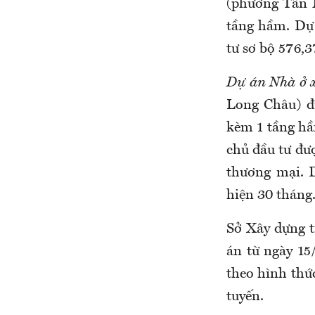
(phường Tân N
tầng hầm. Dự
tư sơ bộ 576,3
Dự án Nhà ở 
Long Châu) đư
kèm 1 tầng hầ
chủ đầu tư đượ
thương mại. D
hiện 30 tháng
Sở Xây dựng t
án từ ngày 15
theo hình thức
tuyến.