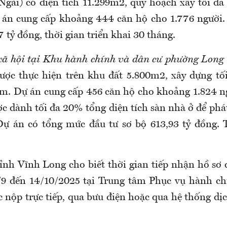
gãi) có diện tích 11.299m2, quy hoạch xây tối đa
 án cung cấp khoảng 444 căn hộ cho 1.776 người.
7 tỷ đồng, thời gian triển khai 30 tháng.
xã hội tại Khu hành chính và dân cư phường Long
ợc thực hiện trên khu đất 5.800m2, xây dựng tối
m. Dự án cung cấp 456 căn hộ cho khoảng 1.824 ng
c dành tối đa 20% tổng diện tích sàn nhà ở để phát
ự án có tổng mức đầu tư sơ bộ 613,93 tỷ đồng. 
.
ỉnh Vĩnh Long cho biết thời gian tiếp nhận hồ sơ 
/9 đến 14/10/2025 tại Trung tâm Phục vụ hành ch
 nộp trực tiếp, qua bưu điện hoặc qua hệ thống dị