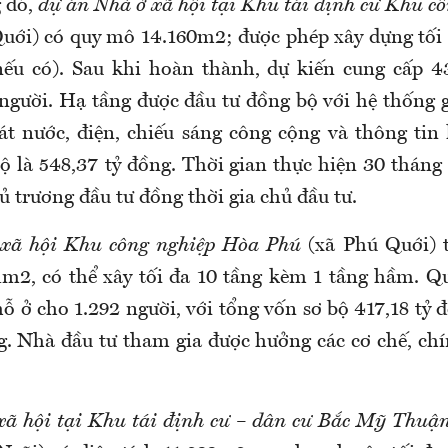
g đó,
dự án Nhà ở xã hội tại Khu tái định cư Khu c
uới) có quy mô 14.160m2; được phép xây dựng tối
nếu có). Sau khi hoàn thành, dự kiến cung cấp 4
người. Hạ tầng được đầu tư đồng bộ với hệ thống g
át nước, điện, chiếu sáng công cộng và thông tin 
ộ là 548,37 tỷ đồng. Thời gian thực hiện 30 tháng 
 trương đầu tư đồng thời gia chủ đầu tư.
xã hội Khu công nghiệp Hòa Phú
(xã Phú Quới) t
61m2, có thể xây tối đa 10 tầng kèm 1 tầng hầm. 
ỗ ở cho 1.292 người, với tổng vốn sơ bộ 417,18 tỷ 
g. Nhà đầu tư tham gia được hưởng các cơ chế, chí
ã hội tại Khu tái định cư – dân cư Bắc Mỹ Thuận