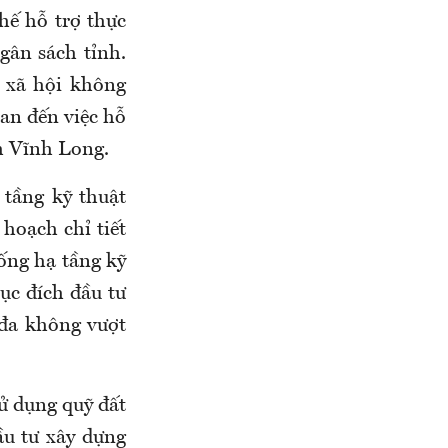
ế hỗ trợ thực
gân sách tỉnh.
 xã hội không
uan đến việc hỗ
nh Vĩnh Long.
 tầng kỹ thuật
hoạch chỉ tiết
ống hạ tầng kỹ
ục đích đầu tư
 đa không vượt
ử dụng quỹ đất
ầu tư xây dựng