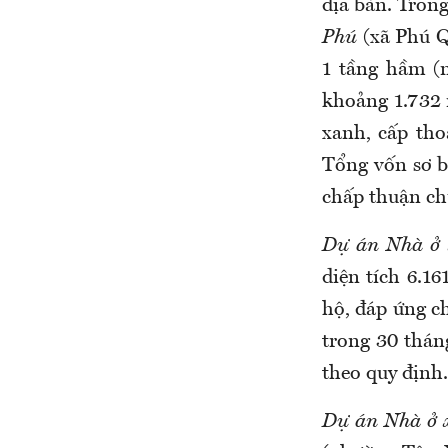
địa bàn. Tron
Phú
(xã Phú Q
1 tầng hầm (
khoảng 1.732 
xanh, cấp tho
Tổng vốn sơ b
chấp thuận chủ
Dự án Nhà ở 
diện tích 6.1
hộ, đáp ứng ch
trong 30 thán
theo quy định.
Dự án Nhà ở x