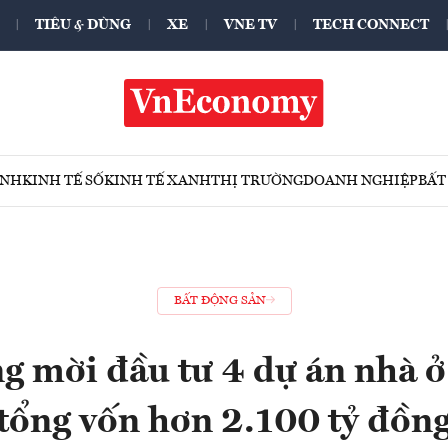
TIÊU & DÙNG
XE
VNE TV
TECH CONNECT
ÍNH
KINH TẾ SỐ
KINH TẾ XANH
THỊ TRƯỜNG
DOANH NGHIỆP
BẤT
BẤT ĐỘNG SẢN
g mời đầu tư 4 dự án nhà ở 
tổng vốn hơn 2.100 tỷ đồn