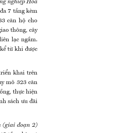
ông nghiệp Hòa
 đa 7 tầng kèm
33 căn hộ cho
iao thông, cây
liên lạc ngầm.
kể từ khi được
riển khai trên
Quy mô 323 căn
đồng, thực hiện
nh sách ưu đãi
 (giai đoạn 2)