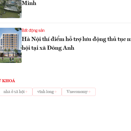
Minh
Bất động sản
Hà Nội thí điểm hỗ trợ lưu động thủ tục 
hội tại xã Đông Anh
Ừ KHOÁ
nhà ở xã hội
vĩnh long
Vneconomy