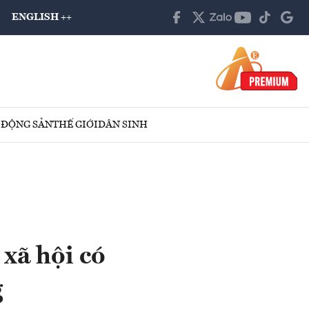
ENGLISH ++
 ĐỘNG SẢN
THẾ GIỚI
DÂN SINH
xã hội có
g