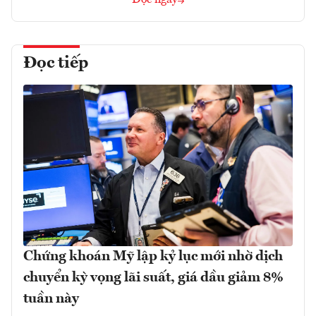
Đọc ngay
Đọc tiếp
Chứng khoán Mỹ lập kỷ lục mới nhờ dịch
chuyển kỳ vọng lãi suất, giá dầu giảm 8%
tuần này