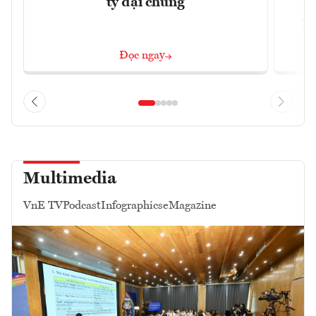
ty đại chúng
2/
Đọc ngay
Multimedia
VnE TV
Podcast
Infographics
eMagazine