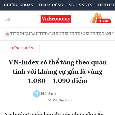
CHỨNG KHOÁN
TIÊU & DÙNG
XE
VNE TV
TECH CO
TIÊU ĐIỂM
ĐẦU TƯ
TÀI CHÍNH
KINH TẾ SỐ
KINH TẾ XANH
CHỨNG KHOÁN
VN-Index có thể tăng theo quán
tính với kháng cự gần là vùng
1.080 – 1.090 điểm
Hà Anh
H
22:51, 03/04/2023
Xu hướng ngắn hạn đã xác nhận chuyển