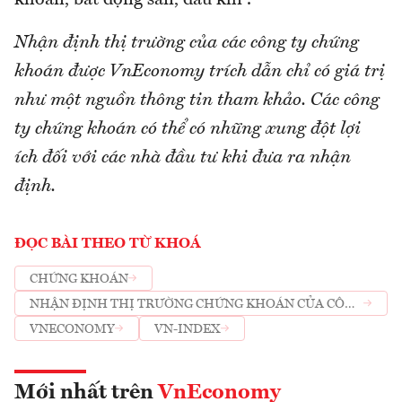
khoán, bất động sản, dầu khí”.
Nhận định thị trường của các công ty chứng
khoán được VnEconomy trích dẫn chỉ có giá trị
như một nguồn thông tin tham khảo. Các công
ty chứng khoán có thể có những xung đột lợi
ích đối với các nhà đầu tư khi đưa ra nhận
định.
ĐỌC BÀI THEO TỪ KHOÁ
CHỨNG KHOÁN
NHẬN ĐỊNH THỊ TRƯỜNG CHỨNG KHOÁN CỦA CÔNG
TY CHỨNG KHOÁN
VNECONOMY
VN-INDEX
Mới nhất trên
VnEconomy