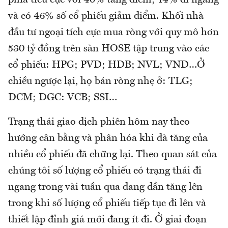
và có 46% số cổ phiếu giảm điểm. Khối nhà
đầu tư ngoại tích cực mua ròng với quy mô hơn
530 tỷ đồng trên sàn HOSE tập trung vào các
cổ phiếu: HPG; PVD; HDB; NVL; VND…Ở
chiều ngược lại, họ bán ròng nhẹ ở: TLG;
DCM; DGC: VCB; SSI…
Trạng thái giao dịch phiên hôm nay theo
hướng cân bằng và phân hóa khi đà tăng của
nhiều cổ phiếu đã chững lại. Theo quan sát của
chúng tôi số lượng cổ phiếu có trạng thái đi
ngang trong vài tuần qua đang dần tăng lên
trong khi số lượng cổ phiếu tiếp tục đi lên và
thiết lập đỉnh giá mới đang ít đi. Ở giai đoạn