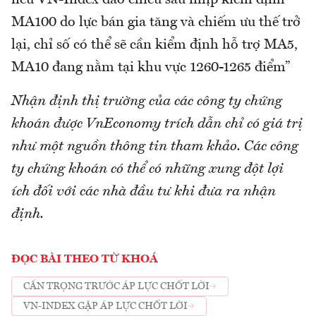
MA100 do lực bán gia tăng và chiếm ưu thế trở
lại, chỉ số có thể sẽ cần kiểm định hỗ trợ MA5,
MA10 đang nằm tại khu vực 1260-1265 điểm”
Nhận định thị trường của các công ty chứng
khoán được VnEconomy trích dẫn chỉ có giá trị
như một nguồn thông tin tham khảo. Các công
ty chứng khoán có thể có những xung đột lợi
ích đối với các nhà đầu tư khi đưa ra nhận
định.
ĐỌC BÀI THEO TỪ KHOÁ
CẨN TRỌNG TRƯỚC ÁP LỰC CHỐT LỜI
VN-INDEX GẶP ÁP LỰC CHỐT LỜI