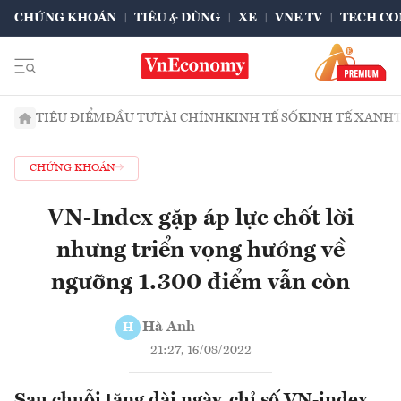
CHỨNG KHOÁN
TIÊU & DÙNG
XE
VNE TV
TECH CO
TIÊU ĐIỂM
ĐẦU TƯ
TÀI CHÍNH
KINH TẾ SỐ
KINH TẾ XANH
CHỨNG KHOÁN
VN-Index gặp áp lực chốt lời
nhưng triển vọng hướng về
ngưỡng 1.300 điểm vẫn còn
Hà Anh
H
21:27, 16/08/2022
Sau chuỗi tăng dài ngày, chỉ số VN-index