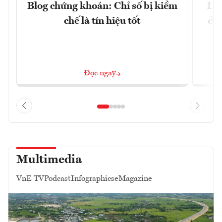
Blog chứng khoán: Chỉ số bị kiềm
Lợ
chế là tín hiệu tốt
đị
Đọc ngay
Multimedia
VnE TV
Podcast
Infographics
eMagazine