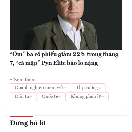
“Ôm” ba cổ phiếu giảm 22% trong tháng
7, “cá mập” Pyn Elite báo lỗ nặng
Xem thêm
Doanh nghiệp niêm yết
Thị trường
Đầu tư
Quốc tế
Khung pháp lý
Đừng bỏ lỡ