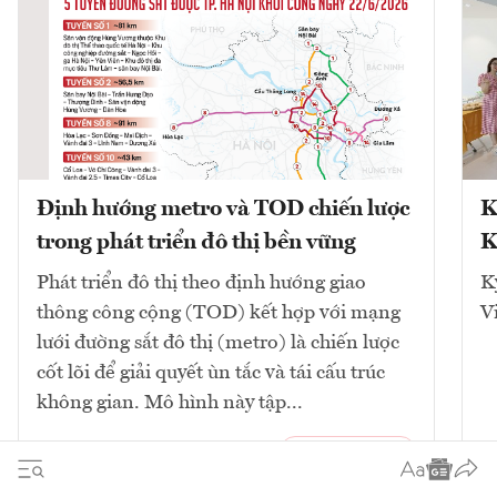
Định hướng metro và TOD chiến lược
K
trong phát triển đô thị bền vững
K
Phát triển đô thị theo định hướng giao
K
thông công cộng (TOD) kết hợp với mạng
V
lưới đường sắt đô thị (metro) là chiến lược
cốt lõi để giải quyết ùn tắc và tái cấu trúc
không gian. Mô hình này tập...
10
bài viết
Xem tất cả
2