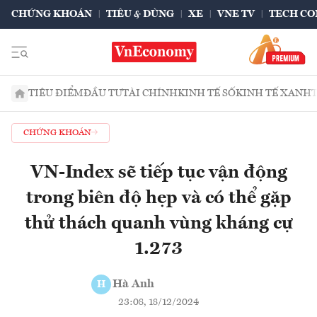
CHỨNG KHOÁN
TIÊU & DÙNG
XE
VNE TV
TECH CO
TIÊU ĐIỂM
ĐẦU TƯ
TÀI CHÍNH
KINH TẾ SỐ
KINH TẾ XANH
CHỨNG KHOÁN
VN-Index sẽ tiếp tục vận động
trong biên độ hẹp và có thể gặp
thử thách quanh vùng kháng cự
1.273
Hà Anh
H
23:08, 18/12/2024