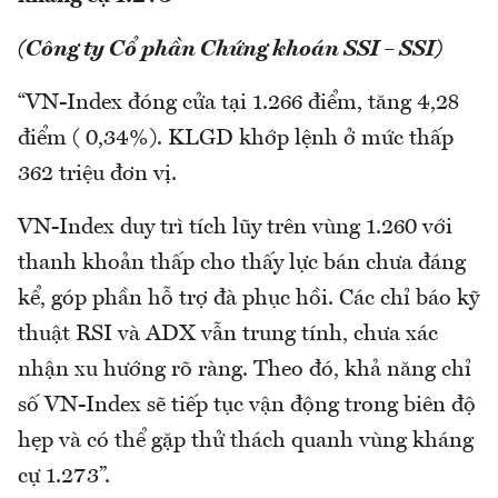
(Công ty Cổ phần Chứng khoán SSI – SSI)
“VN-Index đóng cửa tại 1.266 điểm, tăng 4,28
điểm ( 0,34%). KLGD khớp lệnh ở mức thấp
362 triệu đơn vị.
VN-Index duy trì tích lũy trên vùng 1.260 với
thanh khoản thấp cho thấy lực bán chưa đáng
kể, góp phần hỗ trợ đà phục hồi. Các chỉ báo kỹ
thuật RSI và ADX vẫn trung tính, chưa xác
nhận xu hướng rõ ràng. Theo đó, khả năng chỉ
số VN-Index sẽ tiếp tục vận động trong biên độ
hẹp và có thể gặp thử thách quanh vùng kháng
cự 1.273”.