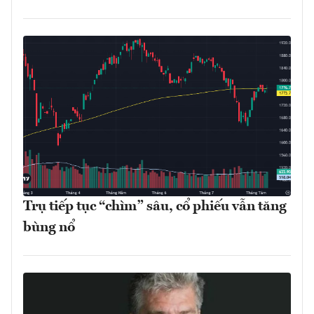
Trụ tiếp tục “chìm” sâu, cổ phiếu vẫn tăng
bùng nổ