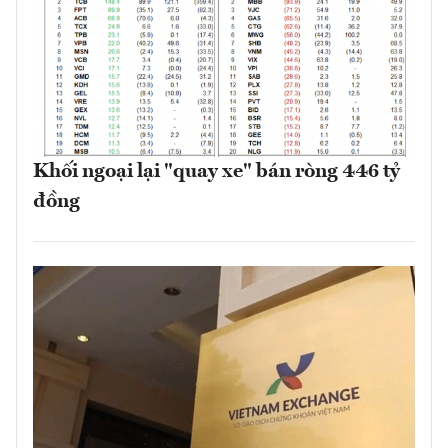
Khối ngoại lại "quay xe" bán ròng 446 tỷ
đồng