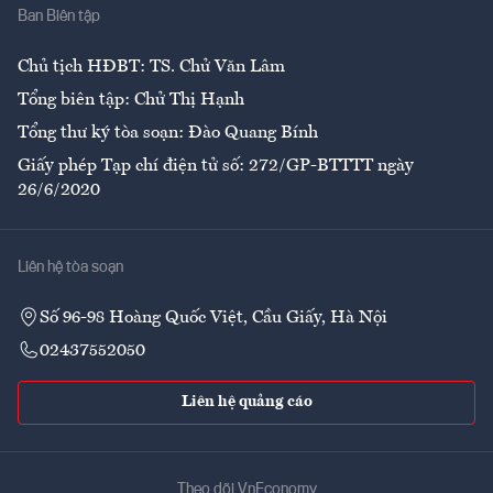
Ban Biên tập
Ẩm thực
Chủ tịch HĐBT: TS. Chử Văn Lâm
Tổng biên tập: Chử Thị Hạnh
Tổng thư ký tòa soạn: Đào Quang Bính
Giấy phép Tạp chí điện tử số: 272/GP-BTTTT ngày
26/6/2020
Liên hệ tòa soạn
Số 96-98 Hoàng Quốc Việt, Cầu Giấy, Hà Nội
02437552050
Liên hệ quảng cáo
Theo dõi VnEconomy