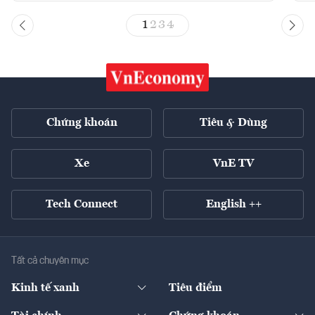
1
2
3
4
Chứng khoán
Tiêu & Dùng
Xe
VnE TV
Tech Connect
English ++
Tất cả chuyên mục
Kinh tế xanh
Tiêu điểm
Chuyển động xanh