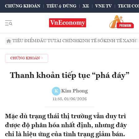
CHỨNG KHOÁN
TIÊU & DÙNG
XE
VNE TV
TECH CO
TIÊU ĐIỂM
ĐẦU TƯ
TÀI CHÍNH
KINH TẾ SỐ
KINH TẾ XANH
CHỨNG KHOÁN
Thanh khoản tiếp tục “phá đáy”
Kim Phong
K
11:58, 01/06/2026
Mặc dù trạng thái thị trường vẫn duy trì
được độ phân hóa nhất định, nhưng đây
chỉ là hiệu ứng của tình trạng giảm bán.