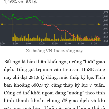
1,46% với 55 tỷ.
Xu hướng VN-Index sáng nay.
Bất ngờ là bản thân khối ngoại cũng “lười” giao
dịch. Tổng giá trị mua vào trên sàn HoSE sáng
nay chỉ đạt 281,8 tỷ đồng, mức thấp kỷ lục. Phía
bán khoảng 680,9 tỷ, cũng thấp kỷ lục 7 tuần.
Cũng có thể khối ngoại đang “nương” theo tình
hình thanh khoản chung để giao dịch và khi
sức mua quá kém, khối này cũng không thể xả