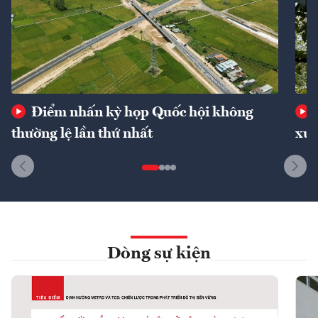
Điểm nhấn kỳ họp Quốc hội không
thường lệ lần thứ nhất
xuấ
Dòng sự kiện