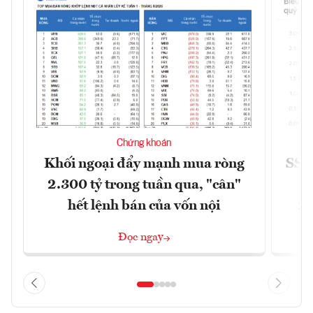
Chứng khoán
Khối ngoại đẩy mạnh mua ròng
SSI 
2.300 tỷ trong tuần qua, "cân"
hết lệnh bán của vốn nội
2/
Đọc ngay