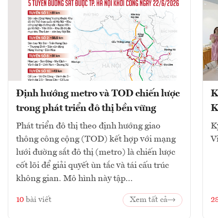
Định hướng metro và TOD chiến lược
K
trong phát triển đô thị bền vững
K
Phát triển đô thị theo định hướng giao
K
thông công cộng (TOD) kết hợp với mạng
V
lưới đường sắt đô thị (metro) là chiến lược
cốt lõi để giải quyết ùn tắc và tái cấu trúc
không gian. Mô hình này tập...
10
bài viết
Xem tất cả
2