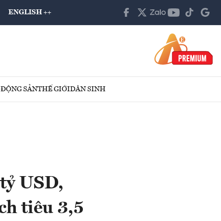
ENGLISH ++
 ĐỘNG SẢN
THẾ GIỚI
DÂN SINH
 tỷ USD,
h tiêu 3,5