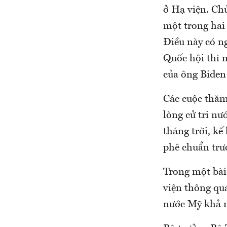
ở Hạ viện. Ch
một trong hai
Điều này có ng
Quốc hội thì m
của ông Biden 
Các cuộc thăm
lòng cử tri nư
tháng trời, k
phê chuẩn trư
Trong một bài
viện thông qua
nước Mỹ khả nă