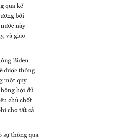
g qua kế
xướng bởi
a nước này
y, và giao
 ông Biden
sẽ được thông
ng một quy
không hội đủ
iên chủ chốt
hí cho tất cả
ó sự thông qua