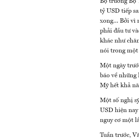
Bộ trưởng Bộ T
tỷ USD tiếp sa
xong… Bởi vì 
phải đầu tư v
khác như chăm 
nói trong một
Một ngày trướ
báo về những 
Mỹ hết khả nă
Một số nghị s
USD hiện nay 
nguy cơ một l
Tuần trước, V