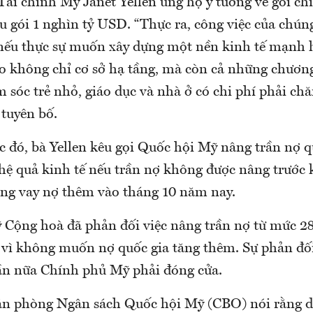
ài chính Mỹ Janet Yellen ủng hộ ý tưởng về gói chi
u gói 1 nghìn tỷ USD. “Thực ra, công việc của chún
nếu thực sự muốn xây dựng một nền kinh tế mạnh 
ào không chỉ cơ sở hạ tầng, mà còn cả những chương
sóc trẻ nhỏ, giáo dục và nhà ở có chi phí phải chăn
 tuyên bố.
c đó, bà Yellen kêu gọi Quốc hội Mỹ nâng trần nợ q
hệ quả kinh tế nếu trần nợ không được nâng trước
ng vay nợ thêm vào tháng 10 năm nay.
ỹ Cộng hoà đã phản đối việc nâng trần nợ từ mức 28
vì không muốn nợ quốc gia tăng thêm. Sự phản đối
ần nữa Chính phủ Mỹ phải đóng cửa.
ăn phòng Ngân sách Quốc hội Mỹ (CBO) nói rằng dự