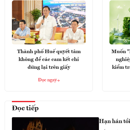
Thành phố Huế quyết tâm
Muốn "
không để các cam kết chỉ
nghiệ
dừng lại trên giấy
kiểm tr
Đọc ngay
Đọc tiếp
Hạn hán tồi