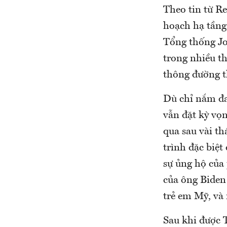
Theo tin từ R
hoạch hạ tầng
Tổng thống Joe
trong nhiều th
thông đường t
Dù chỉ nắm đ
vẫn đặt kỳ vọn
qua sau vài t
trình đặc biệ
sự ủng hộ của
của ông Biden 
trẻ em Mỹ, và 
Sau khi được 