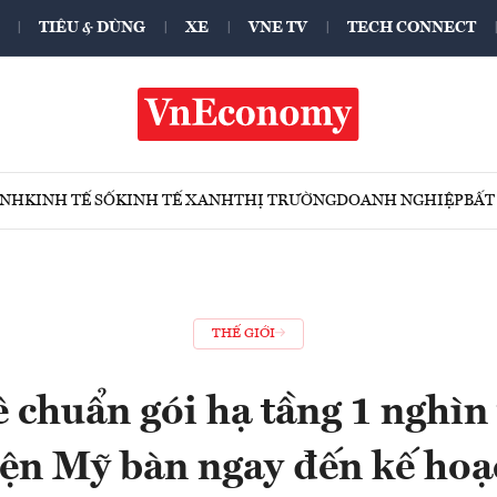
TIÊU & DÙNG
XE
VNE TV
TECH CONNECT
ÍNH
KINH TẾ SỐ
KINH TẾ XANH
THỊ TRƯỜNG
DOANH NGHIỆP
BẤT
THẾ GIỚI
 chuẩn gói hạ tầng 1 nghìn
ện Mỹ bàn ngay đến kế hoạc