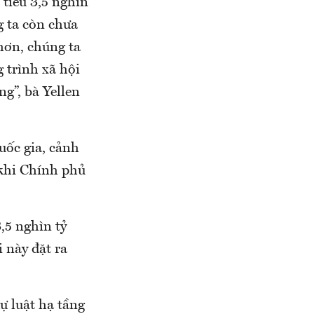
 tiêu 3,5 nghìn
g ta còn chưa
hơn, chúng ta
 trình xã hội
g”, bà Yellen
uốc gia, cảnh
 khi Chính phủ
,5 nghìn tỷ
 này đặt ra
 luật hạ tầng