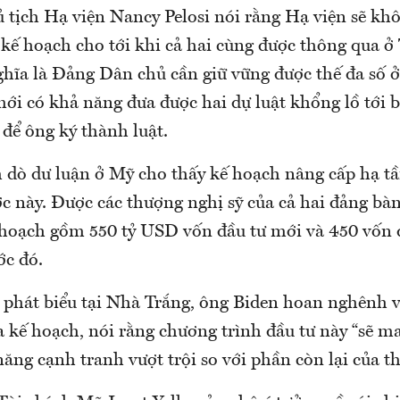
ủ tịch Hạ viện Nancy Pelosi nói rằng Hạ viện sẽ kh
 kế hoạch cho tới khi cả hai cùng được thông qua ở
hĩa là Đảng Dân chủ cần giữ vững được thế đa số ở
ới có khả năng đưa được hai dự luật khổng lồ tới 
để ông ký thành luật.
 dò dư luận ở Mỹ cho thấy kế hoạch nâng cấp hạ tầ
ớc này. Được các thượng nghị sỹ của cả hai đảng bà
ế hoạch gồm 550 tỷ USD vốn đầu tư mới và 450 vốn 
ớc đó.
 phát biểu tại Nhà Trắng, ông Biden hoan nghênh 
 kế hoạch, nói rằng chương trình đầu tư này “sẽ ma
ng cạnh tranh vượt trội so với phần còn lại của thế