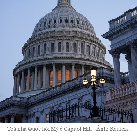
Toà nhà Quốc hội Mỹ ở Capitol Hill - Ảnh: Reuters.