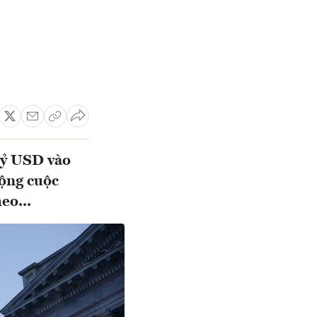
 tỷ USD vào
động cuộc
eo...