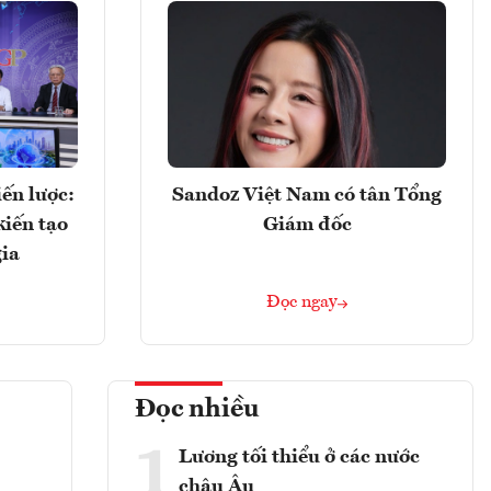
ến lược:
Sandoz Việt Nam có tân Tổng
kiến tạo
Giám đốc
gia
Đọc ngay
Đọc nhiều
1
Lương tối thiểu ở các nước
châu Âu