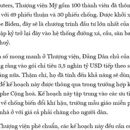
euters, Thượng viện Mỹ gồm 100 thành viên đã thôn
 với 69 phiếu thuận và 30 phiếu chống. Được khởi 
 Biden, đây sẽ là chương trình đầu tư lớn nhất củ
ập kỷ trở lại đây vào hệ thống đường xá, cầu, sân ba
huỷ.
a số mong manh ở Thượng viện, Đảng Dân chủ của
g rằng vào gói chi tiêu 3,5 nghìn tỷ USD tiếp theo 
háng nữa. Thậm chí, họ đã tính đến khả năng sẽ dù
t để kế hoạch này được thông qua trong trường hợp 
 phe Cộng hoà. Kế hoạch này tập trung vào các ưu t
về chống biến đổi khí hậu, trường mẫu giáo miễn p
nhà ở với giá cả phải chăng cho người dân.
Thượng viện phê chuẩn, các kế hoạch này đều cần c