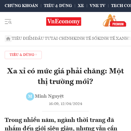
CHỨNG KHOÁN
TIÊU & DÙNG
XE
VNE TV
TECH CO
TIÊU ĐIỂM
ĐẦU TƯ
TÀI CHÍNH
KINH TẾ SỐ
KINH TẾ XANH
TIÊU & DÙNG
Xa xỉ có mức giá phải chăng: Một
thị trường mới?
Minh Nguyệt
M
16:09, 12/04/2024
Trong nhiều năm, ngành thời trang đã
nhắm đến giới siêu giàu, nhưng vẫn cần