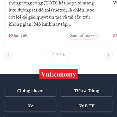
thông công cộng (TOD) kết hợp với mạng
V
lưới đường sắt đô thị (metro) là chiến lược
cốt lõi để giải quyết ùn tắc và tái cấu trúc
không gian. Mô hình này tập...
10
bài viết
Xem tất cả
2
1
2
3
4
Chứng khoán
Tiêu & Dùng
Xe
VnE TV