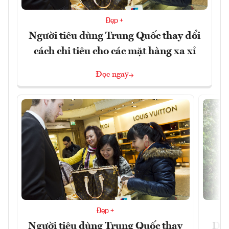
Đẹp +
Người tiêu dùng Trung Quốc thay đổi
cách chi tiêu cho các mặt hàng xa xỉ
Đọc ngay
Đẹp +
Người tiêu dùng Trung Quốc thay
Du 