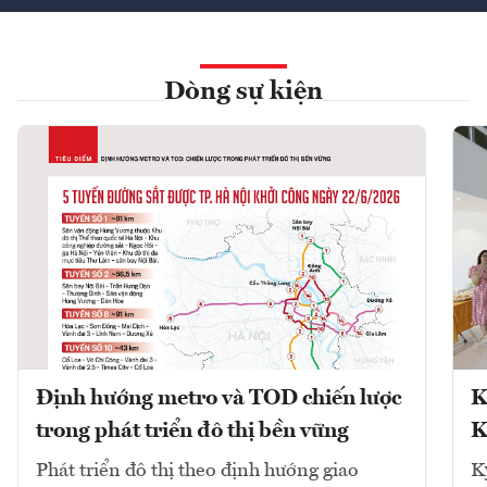
Dòng sự kiện
Định hướng metro và TOD chiến lược
K
trong phát triển đô thị bền vững
K
Phát triển đô thị theo định hướng giao
K