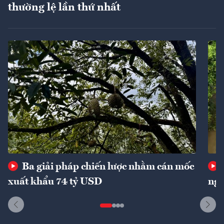
thường lệ lần thứ nhất
Ba giải pháp chiến lược nhằm cán mốc
xuất khẩu 74 tỷ USD
ngu