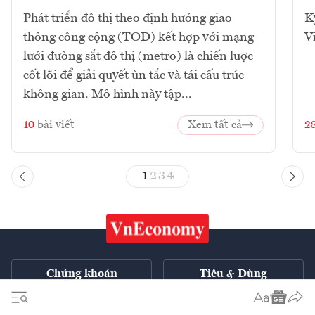
Phát triển đô thị theo định hướng giao
K
thông công cộng (TOD) kết hợp với mạng
V
lưới đường sắt đô thị (metro) là chiến lược
cốt lõi để giải quyết ùn tắc và tái cấu trúc
không gian. Mô hình này tập...
10
bài viết
Xem tất cả
2
1
2
3
4
Chứng khoán
Tiêu & Dùng
Xe
VnE TV