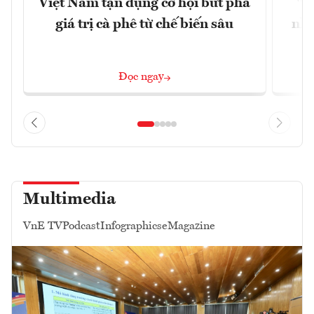
Việt Nam tận dụng cơ hội bứt phá
"H
giá trị cà phê từ chế biến sâu
nhì
Đọc ngay
Multimedia
VnE TV
Podcast
Infographics
eMagazine