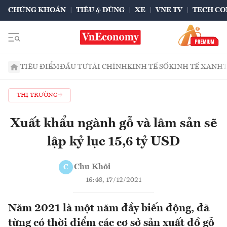
CHỨNG KHOÁN
TIÊU & DÙNG
XE
VNE TV
TECH CO
TIÊU ĐIỂM
ĐẦU TƯ
TÀI CHÍNH
KINH TẾ SỐ
KINH TẾ XANH
THỊ TRƯỜNG
Xuất khẩu ngành gỗ và lâm sản sẽ
lập kỷ lục 15,6 tỷ USD
Chu Khôi
C
16:48, 17/12/2021
Năm 2021 là một năm đầy biến động, đã
từng có thời điểm các cơ sở sản xuất đồ gỗ