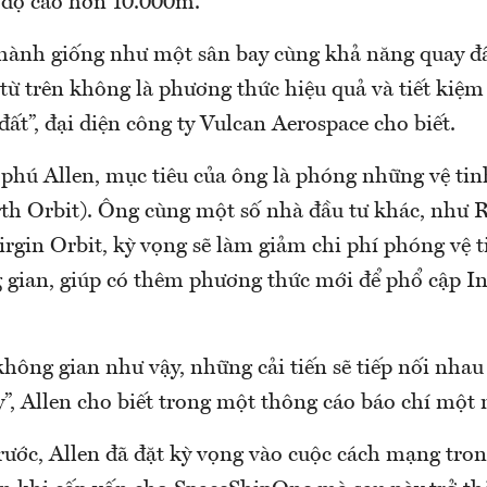
 độ cao hơn 10.000m.
 hành giống như một sân bay cùng khả năng quay đ
từ trên không là phương thức hiệu quả và tiết kiệm
ất”, đại diện công ty Vulcan Aerospace cho biết.
 phú Allen, mục tiêu của ông là phóng những vệ tin
th Orbit). Ông cùng một số nhà đầu tư khác, như 
rgin Orbit, kỳ vọng sẽ làm giảm chi phí phóng vệ t
 gian, giúp có thêm phương thức mới để phổ cập In
không gian như vậy, những cải tiến sẽ tiếp nối nhau
”, Allen cho biết trong một thông cáo báo chí một
ước, Allen đã đặt kỳ vọng vào cuộc cách mạng tro