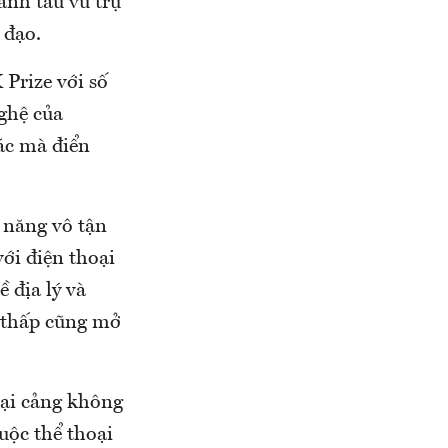
ành tàu vũ trụ
 đạo.
 Prize với số
nghệ của
ác mà điển
 năng vô tận
với điện thoại
 địa lý và
o thấp cũng mở
tại cảng không
uộc thể thoại