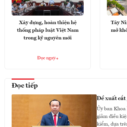
Xây dựng, hoàn thiện hệ
Tây Ni
thống pháp luật Việt Nam
mở khô
trong kỷ nguyên mới
Đọc ngay
Đọc tiếp
Đề xuất cắt
Ủy ban Khoa h
giảm điều ki
kiểm, dựa trê