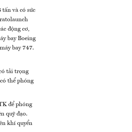
 tấn và có sức
tratolaunch
các động cơ,
máy bay Boeing
 máy bay 747.
ó tải trọng
 có thể phóng
ATK để phóng
ên quỹ đạo.
lên khí quyển