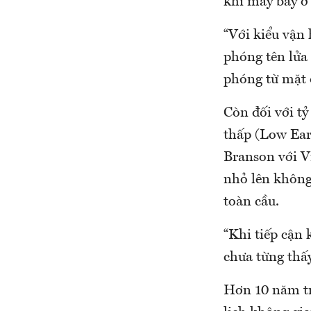
khi máy bay ở
“Với kiểu vận
phóng tên lửa 
phóng từ mặt đ
Còn đối với tỷ
thấp (Low Ear
Branson với Vi
nhỏ lên không
toàn cầu.
“Khi tiếp cận 
chưa từng thấy
Hơn 10 năm tr