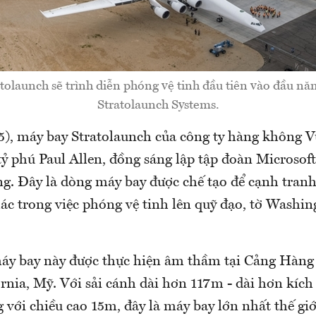
tolaunch sẽ trình diễn phóng vệ tinh đầu tiên vào đầu nă
Stratolaunch Systems.
), máy bay Stratolaunch của công ty hàng không V
ỷ phú Paul Allen, đồng sáng lập tập đoàn Microsoft
ng. Đây là dòng máy bay được chế tạo để cạnh tranh
ác trong việc phóng vệ tinh lên quỹ đạo, tờ Washin
máy bay này được thực hiện âm thầm tại Cảng Hàng
rnia, Mỹ. Với sải cánh dài hơn 117m - dài hơn kíc
 với chiều cao 15m, đây là máy bay lớn nhất thế giớ