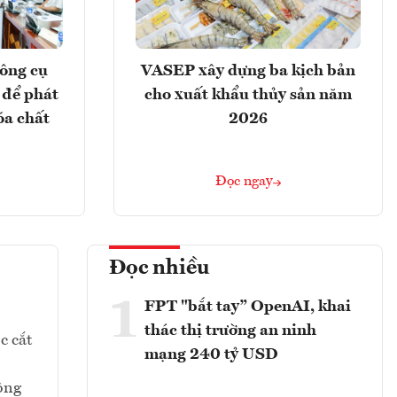
ông cụ
VASEP xây dựng ba kịch bản
 để phát
cho xuất khẩu thủy sản năm
óa chất
2026
Đọc ngay
Đọc nhiều
1
FPT "bắt tay” OpenAI, khai
thác thị trường an ninh
c cắt
mạng 240 tỷ USD
hông