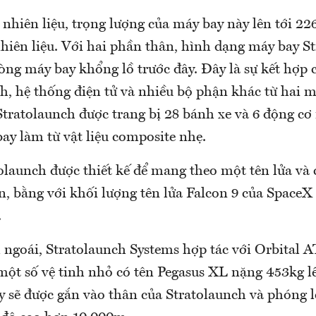
hiên liệu, trọng lượng của máy bay này lên tới 226
nhiên liệu. Với hai phần thân, hình dạng máy bay S
òng máy bay khổng lồ trước đây. Đây là sự kết hợp 
nh, hệ thống điện tử và nhiều bộ phận khác từ hai 
Stratolaunch được trang bị 28 bánh xe và 6 động cơ
ay làm từ vật liệu composite nhẹ.
launch được thiết kế để mang theo một tên lửa và c
n, bằng với khối lượng tên lửa Falcon 9 của SpaceX
.
ngoái, Stratolaunch Systems hợp tác với Orbital 
một số vệ tinh nhỏ có tên Pegasus XL nặng 453kg l
y sẽ được gắn vào thân của Stratolaunch và phóng 