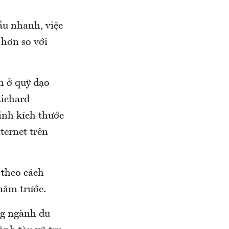
ầu nhanh, việc
 hơn so với
h ở quỹ đạo
Richard
inh kích thước
ternet trên
 theo cách
 năm trước.
ng ngành du