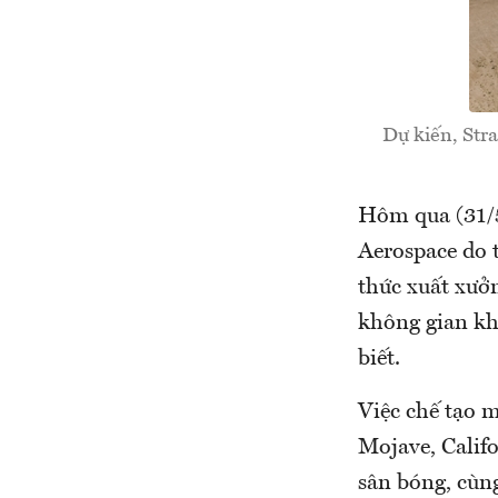
Dự kiến, Stra
Hôm qua (31/5
Aerospace do t
thức xuất xưở
không gian kh
biết.
Việc chế tạo 
Mojave, Califo
sân bóng, cùng