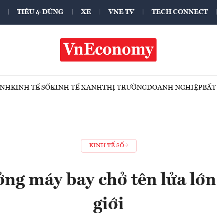
TIÊU & DÙNG
XE
VNE TV
TECH CONNECT
ÍNH
KINH TẾ SỐ
KINH TẾ XANH
THỊ TRƯỜNG
DOANH NGHIỆP
BẤT
KINH TẾ SỐ
ng máy bay chở tên lửa lớn
giới