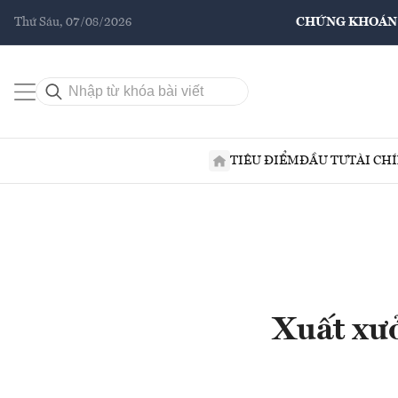
Thứ Sáu, 07/08/2026
CHỨNG KHOÁN
TIÊU ĐIỂM
ĐẦU TƯ
TÀI CH
Xuất xưở