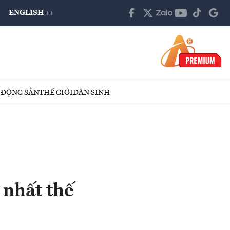
ENGLISH ++
 ĐỘNG SẢN
THẾ GIỚI
DÂN SINH
 nhất thế