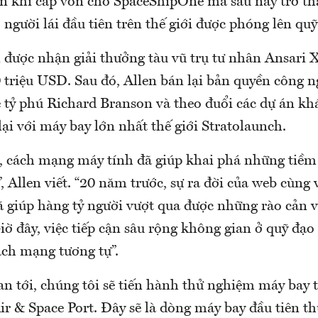
an khi cấp vốn cho SpaceShipOne mà sau này trở th
người lái đầu tiên trên thế giới được phóng lên quỹ
được nhận giải thưởng tàu vũ trụ tư nhân Ansari X
 triệu USD. Sau đó, Allen bán lại bản quyền công 
tỷ phú Richard Branson và theo đuổi các dự án kh
 lại với máy bay lớn nhất thế giới Stratolaunch.
, cách mạng máy tính đã giúp khai phá những tiềm
, Allen viết. “20 năm trước, sự ra đời của web cùng 
 giúp hàng tỷ người vượt qua được những rào cản về
iờ đây, việc tiếp cận sâu rộng không gian ở quỹ đạ
ách mạng tương tự”.
an tới, chúng tôi sẽ tiến hành thử nghiệm máy bay 
r & Space Port. Đây sẽ là dòng máy bay đầu tiên th