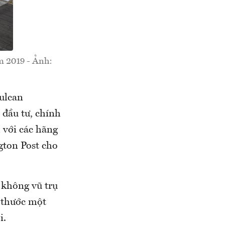
m 2019 - Ảnh:
ulcan
 đầu tư, chính
 với các hãng
gton Post cho
 không vũ trụ
h thước một
i.