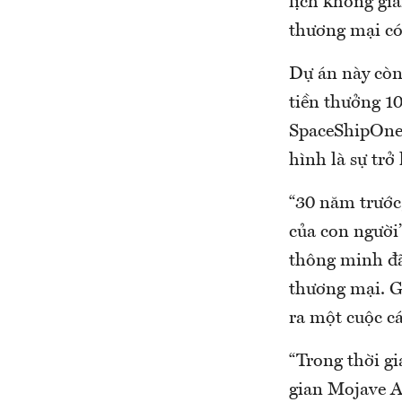
lịch không gi
thương mại có 
Dự án này còn 
tiền thưởng 10
SpaceShipOne 
hình là sự trở
“30 năm trước
của con người”
thông minh đã
thương mại. G
ra một cuộc c
“Trong thời gi
gian Mojave Ai