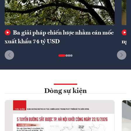
Ba giải pháp chiến lược nhằm cán mốc
xuất khẩu 74 tỷ USD
ngu
Dòng sự kiện