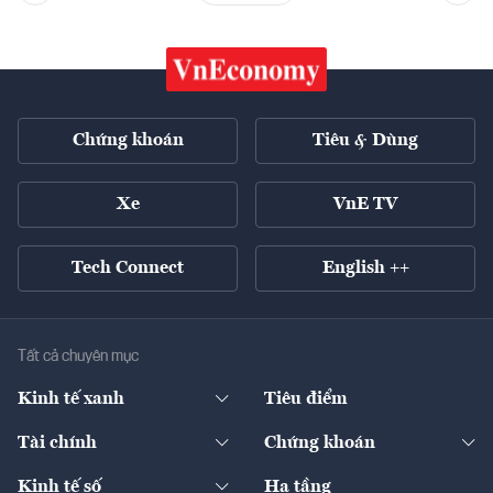
Chứng khoán
Tiêu & Dùng
Xe
VnE TV
Tech Connect
English ++
Tất cả chuyên mục
Kinh tế xanh
Tiêu điểm
Chuyển động xanh
Tài chính
Chứng khoán
Pháp lý
Ngân hàng
Doanh nghiệp niêm yết
Kinh tế số
Hạ tầng