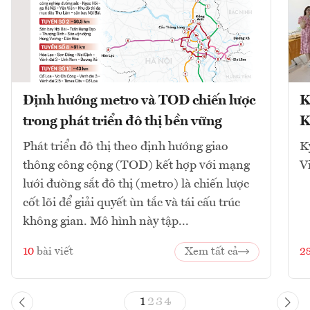
Định hướng metro và TOD chiến lược
K
trong phát triển đô thị bền vững
K
Phát triển đô thị theo định hướng giao
K
thông công cộng (TOD) kết hợp với mạng
V
lưới đường sắt đô thị (metro) là chiến lược
cốt lõi để giải quyết ùn tắc và tái cấu trúc
không gian. Mô hình này tập...
10
bài viết
Xem tất cả
2
1
2
3
4