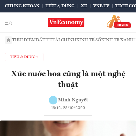
CHỨNG KHOÁN
TIÊU & DÙNG
XE
VNE TV
TECH CO
TIÊU ĐIỂM
ĐẦU TƯ
TÀI CHÍNH
KINH TẾ SỐ
KINH TẾ XANH
TIÊU & DÙNG
Xức nước hoa cũng là một nghệ
thuật
Minh Nguyệt
15:12, 28/10/2020