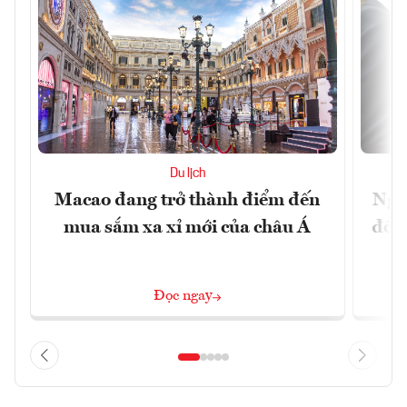
Du lịch
Macao đang trở thành điểm đến
Ngư
mua sắm xa xỉ mới của châu Á
đổi 
Đọc ngay