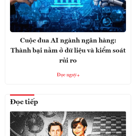
Cuộc đua AI ngành ngân hàng:
Thành bại nằm ở dữ liệu và kiểm soát
rủi ro
Đọc ngay
Đọc tiếp