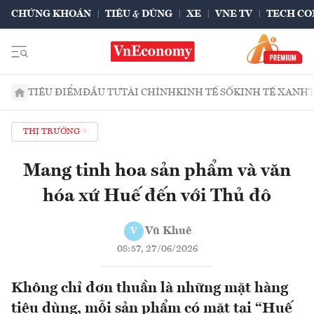
CHỨNG KHOÁN
TIÊU & DÙNG
XE
VNE TV
TECH CO
TIÊU ĐIỂM
ĐẦU TƯ
TÀI CHÍNH
KINH TẾ SỐ
KINH TẾ XANH
THỊ TRƯỜNG
Mang tinh hoa sản phẩm và văn
hóa xứ Huế đến với Thủ đô
Vũ Khuê
V
08:57, 27/06/2026
Không chỉ đơn thuần là những mặt hàng
tiêu dùng, mỗi sản phẩm có mặt tại “Huế