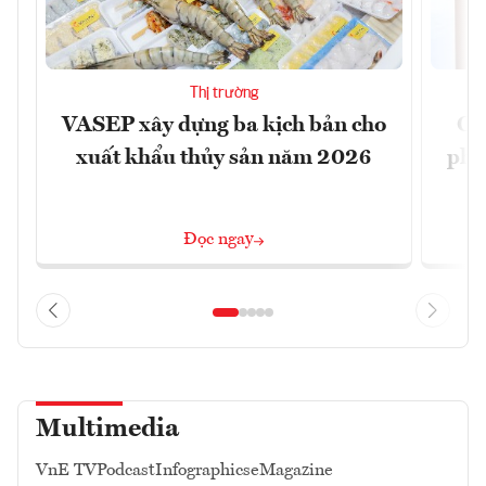
Thị trường
VASEP xây dựng ba kịch bản cho
Ca
xuất khẩu thủy sản năm 2026
phá 
đ
Đọc ngay
Multimedia
VnE TV
Podcast
Infographics
eMagazine