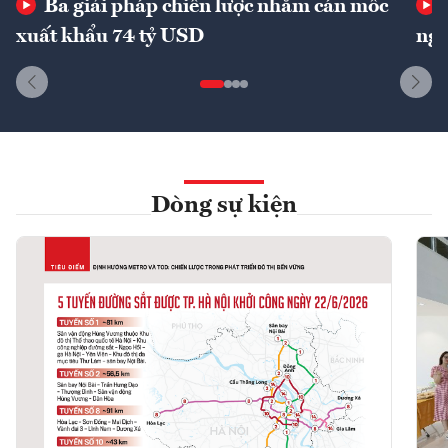
Ba giải pháp chiến lược nhằm cán mốc
xuất khẩu 74 tỷ USD
ngu
Dòng sự kiện