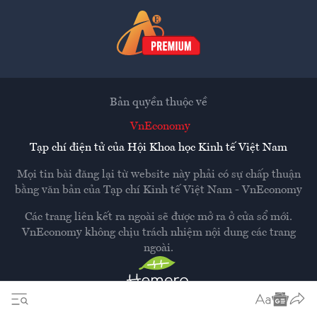
Bản quyền thuộc về
VnEconomy
Tạp chí điện tử của Hội Khoa học Kinh tế Việt Nam
Mọi tin bài đăng lại từ website này phải có sự chấp thuận
bằng văn bản của
Tạp chí Kinh tế Việt Nam - VnEconomy
Các trang liên kết ra ngoài sẽ được mở ra ở cửa sổ mới.
VnEconomy không chịu trách nhiệm nội dung các trang
ngoài.
Thiết kế và phát triển bởi
Hemera Media