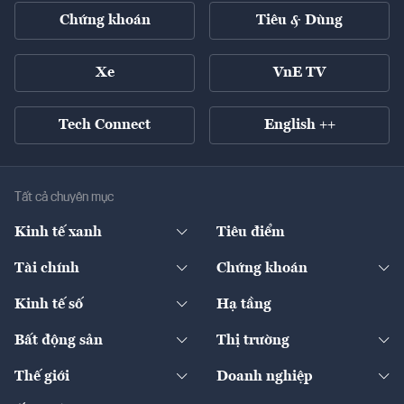
Chứng khoán
Tiêu & Dùng
Xe
VnE TV
Tech Connect
English ++
Tất cả chuyên mục
Kinh tế xanh
Tiêu điểm
Chuyển động xanh
Tài chính
Chứng khoán
Pháp lý
Ngân hàng
Doanh nghiệp niêm yết
Kinh tế số
Hạ tầng
Thương hiệu xanh
Thị trường vốn
Thị trường
Sản phẩm - Thị trường
Bất động sản
Thị trường
Diễn đàn
Thuế
Đầu tư
Tài sản số
Chính sách
Xuất nhập khẩu
Thế giới
Doanh nghiệp
Bảo hiểm
Quốc tế
Dịch vụ số
Thị trường
Khung pháp lý
Kinh tế
Chuyển động