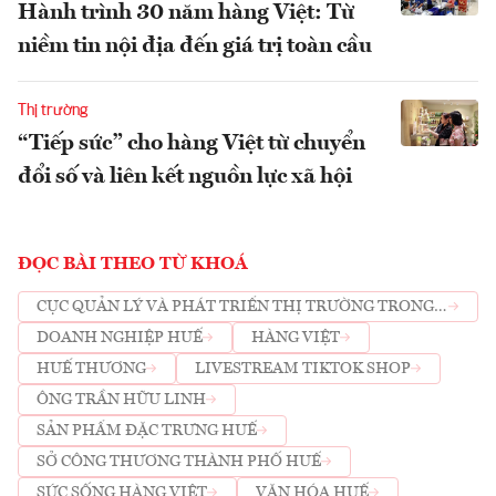
Hành trình 30 năm hàng Việt: Từ
niềm tin nội địa đến giá trị toàn cầu
Thị trường
“Tiếp sức” cho hàng Việt từ chuyển
đổi số và liên kết nguồn lực xã hội
ĐỌC BÀI THEO TỪ KHOÁ
CỤC QUẢN LÝ VÀ PHÁT TRIỂN THỊ TRƯỜNG TRONG
NƯỚC
DOANH NGHIỆP HUẾ
HÀNG VIỆT
HUẾ THƯƠNG
LIVESTREAM TIKTOK SHOP
ÔNG TRẦN HỮU LINH
SẢN PHẨM ĐẶC TRƯNG HUẾ
SỞ CÔNG THƯƠNG THÀNH PHỐ HUẾ
SỨC SỐNG HÀNG VIỆT
VĂN HÓA HUẾ