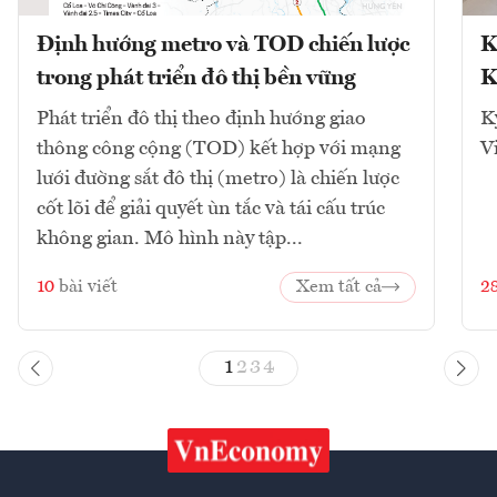
Định hướng metro và TOD chiến lược
K
trong phát triển đô thị bền vững
K
Phát triển đô thị theo định hướng giao
K
thông công cộng (TOD) kết hợp với mạng
V
lưới đường sắt đô thị (metro) là chiến lược
cốt lõi để giải quyết ùn tắc và tái cấu trúc
không gian. Mô hình này tập...
10
bài viết
Xem tất cả
2
1
2
3
4