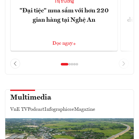
Thị trường
"Đại tiệc" mua sắm với hơn 220
Hà
gian hàng tại Nghệ An
dùng
Đọc ngay
Multimedia
VnE TV
Podcast
Infographics
eMagazine