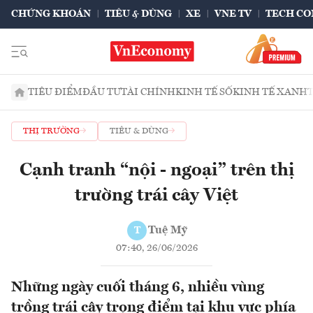
CHỨNG KHOÁN
TIÊU & DÙNG
XE
VNE TV
TECH CO
TIÊU ĐIỂM
ĐẦU TƯ
TÀI CHÍNH
KINH TẾ SỐ
KINH TẾ XANH
THỊ TRƯỜNG
TIÊU & DÙNG
Cạnh tranh “nội - ngoại” trên thị
trường trái cây Việt
Tuệ Mỹ
T
07:40, 26/06/2026
Những ngày cuối tháng 6, nhiều vùng
trồng trái cây trọng điểm tại khu vực phía