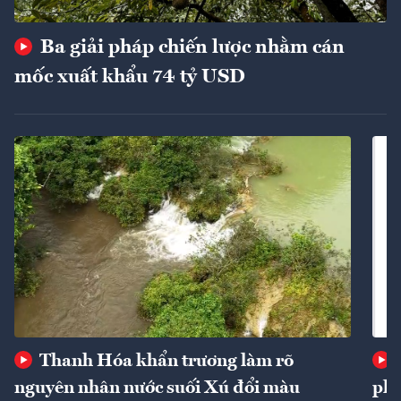
Ba giải pháp chiến lược nhằm cán
mốc xuất khẩu 74 tỷ USD
Thanh Hóa khẩn trương làm rõ
nguyên nhân nước suối Xú đổi màu
phí