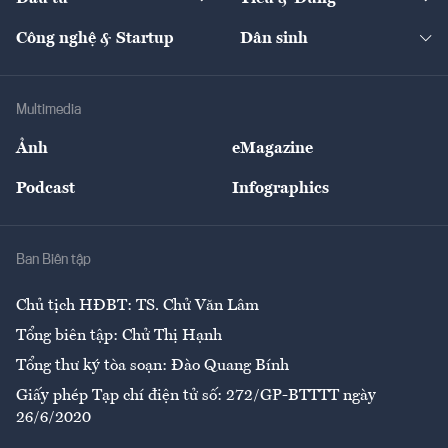
Quản trị số
Cafe BĐS
Thị trường
Kinh doanh
Kết nối
Tạp chí kinh tế Việt Nam
eMagazine
Nhà đầu tư
Du lịch
Công nghệ & Startup
Dân sinh
Tư vấn
Nông sản
Doanh nhân
Tư vấn Tiêu & Dùng
Infographics
Hạ tầng
Sức khỏe
Khung pháp lý
Doanh nghiệp
Địa phương
Thị trường
Bảo hiểm
Multimedia
Sự kiện
Nhân lực
Ảnh
eMagazine
Đẹp +
An sinh
Podcast
Infographics
Giải trí
Y tế
Nhà
Ban Biên tập
Ẩm thực
Chủ tịch HĐBT: TS. Chử Văn Lâm
Tổng biên tập: Chử Thị Hạnh
Tổng thư ký tòa soạn: Đào Quang Bính
Giấy phép Tạp chí điện tử số: 272/GP-BTTTT ngày
26/6/2020