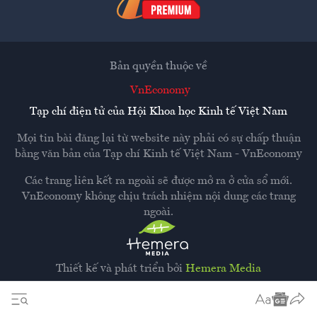
Bản quyền thuộc về
VnEconomy
Tạp chí điện tử của Hội Khoa học Kinh tế Việt Nam
Mọi tin bài đăng lại từ website này phải có sự chấp thuận
bằng văn bản của
Tạp chí Kinh tế Việt Nam - VnEconomy
Các trang liên kết ra ngoài sẽ được mở ra ở cửa sổ mới.
VnEconomy không chịu trách nhiệm nội dung các trang
ngoài.
Thiết kế và phát triển bởi
Hemera Media
Dựa trên nền tảng
Hemera AI CMS