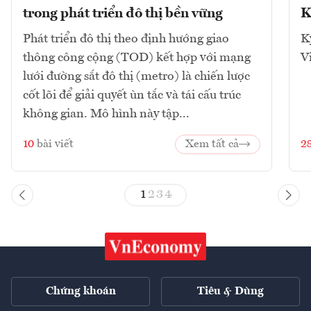
trong phát triển đô thị bền vững
K
Phát triển đô thị theo định hướng giao
K
thông công cộng (TOD) kết hợp với mạng
V
lưới đường sắt đô thị (metro) là chiến lược
cốt lõi để giải quyết ùn tắc và tái cấu trúc
không gian. Mô hình này tập...
10
bài viết
Xem tất cả
2
1
2
3
4
Chứng khoán
Tiêu & Dùng