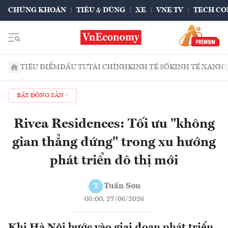
CHỨNG KHOÁN
TIÊU & DÙNG
XE
VNE TV
TECH CO
TIÊU ĐIỂM
ĐẦU TƯ
TÀI CHÍNH
KINH TẾ SỐ
KINH TẾ XANH
BẤT ĐỘNG SẢN
Rivea Residences: Tối ưu "không
gian thẳng đứng" trong xu hướng
phát triển đô thị mới
Tuấn Sơn
T
08:00, 27/06/2026
Khi Hà Nội bước vào giai đoạn phát triển