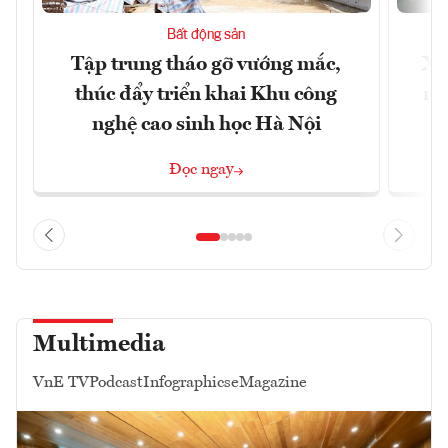
Bất động sản
Tập trung tháo gỡ vướng mắc,
Xâ
thúc đẩy triển khai Khu công
nâ
nghệ cao sinh học Hà Nội
Đọc ngay
Multimedia
VnE TV
Podcast
Infographics
eMagazine