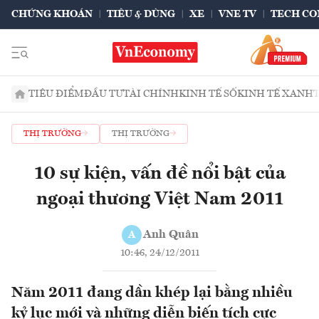
CHỨNG KHOÁN
TIÊU & DÙNG
XE
VNE TV
TECH CO
TIÊU ĐIỂM
ĐẦU TƯ
TÀI CHÍNH
KINH TẾ SỐ
KINH TẾ XANH
THỊ TRƯỜNG
THỊ TRƯỜNG
10 sự kiện, vấn đề nổi bật của
ngoại thương Việt Nam 2011
Anh Quân
A
10:46, 24/12/2011
Năm 2011 đang dần khép lại bằng nhiều
kỷ lục mới và những diễn biến tích cực