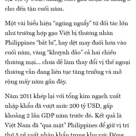
cho đến tận cuối năm.
Một vài biểu hiện “ngúng nguẩy” từ đối tác lớn
như trường hợp gạo Việt bị thương nhân
Philippines “bắt bí”, hay dệt may đuối hơn vào
cuối năm, vàng “khuynh đảo” cả hai chiều
thương mại… chưa dễ làm thay đổi vị thế ngoại
thương vẫn đang liên tục tăng trưởng và mở
rộng mấy năm gần đây.
Năm 2011 khép lại với tổng kim ngạch xuất
nhập khẩu đã vượt mức 200 tỷ USD, gấp
khoảng 2 lần GDP năm trước đó. Kết quả là
Việt Nam đã “qua mặt” Philippines để giữ vị trí
thứ 5 về xuất nhập khẩu trong khu vực Đông