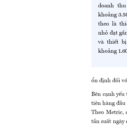
doanh thu
khoảng 3.50
theo là th
nhỏ đạt gầ
và thiết b
khoảng 1.60
ổn định đối với
Bên cạnh yếu t
tiên hàng đầu 
Theo Metric, 
tần suất ngày