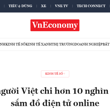
TIÊU & DÙNG
XE
VNE TV
TECH CONNECT
ÍNH
KINH TẾ SỐ
KINH TẾ XANH
THỊ TRƯỜNG
DOANH NGHIỆP
BẤT
KINH TẾ SỐ
người Việt chi hơn 10 nghìn
sắm đồ điện tử online