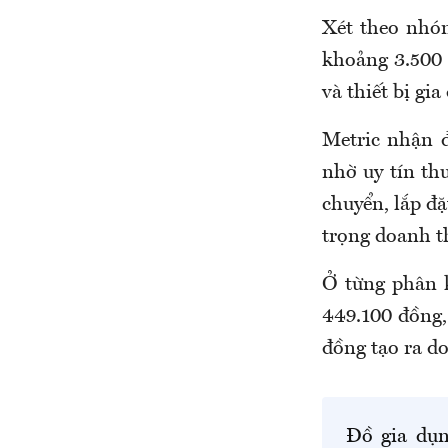
Xét theo nhó
khoảng 3.500 t
và thiết bị gi
Metric nhận đ
nhờ uy tín th
chuyển, lắp đ
trọng doanh t
Ở từng phân 
449.100 đồng,
đồng tạo ra do
Đồ gia dụn