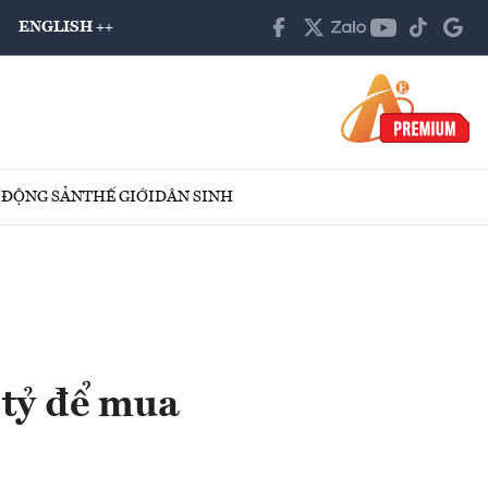
ENGLISH ++
 ĐỘNG SẢN
THẾ GIỚI
DÂN SINH
 tỷ để mua