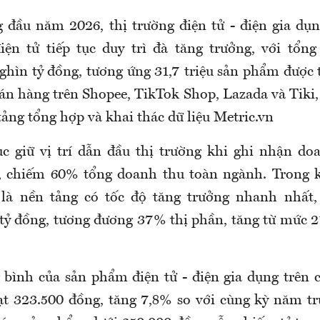
 đầu năm 2026, thị trường điện tử - điện gia dụn
ện tử tiếp tục duy trì đà tăng trưởng, với tổn
ghìn tỷ đồng, tương ứng 31,7 triệu sản phẩm được t
n hàng trên Shopee, TikTok Shop, Lazada và Tiki, 
ảng tổng hợp và khai thác dữ liệu Metric.vn
ục giữ vị trí dẫn đầu thị trường khi ghi nhận d
g, chiếm 60% tổng doanh thu toàn ngành. Trong k
 là nền tảng có tốc độ tăng trưởng nhanh nhất,
tỷ đồng, tương đương 37% thị phần, tăng từ mức 
 bình của sản phẩm điện tử - điện gia dụng trên 
ạt 323.500 đồng, tăng 7,8% so với cùng kỳ năm tr