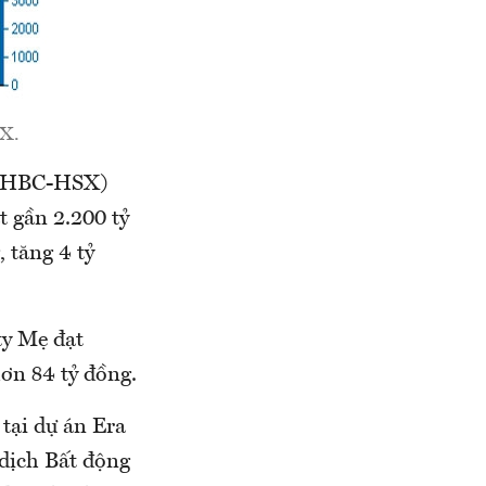
SX.
ã HBC-HSX)
t gần 2.200 tỷ
 tăng 4 tỷ
ty Mẹ đạt
hơn 84 tỷ đồng.
tại dự án Era
 dịch Bất động