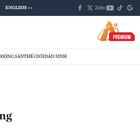
ENGLISH ++
 ĐỘNG SẢN
THẾ GIỚI
DÂN SINH
ồng