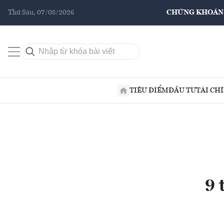
Thứ Sáu, 07/08/2026
CHỨNG KHOÁN
TIÊU ĐIỂM
ĐẦU TƯ
TÀI CH
9 