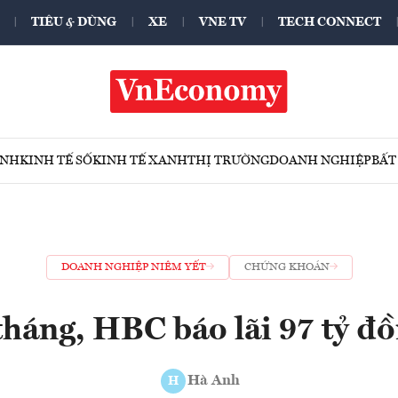
TIÊU & DÙNG
XE
VNE TV
TECH CONNECT
ÍNH
KINH TẾ SỐ
KINH TẾ XANH
THỊ TRƯỜNG
DOANH NGHIỆP
BẤT
DOANH NGHIỆP NIÊM YẾT
CHỨNG KHOÁN
tháng, HBC báo lãi 97 tỷ đ
Hà Anh
H