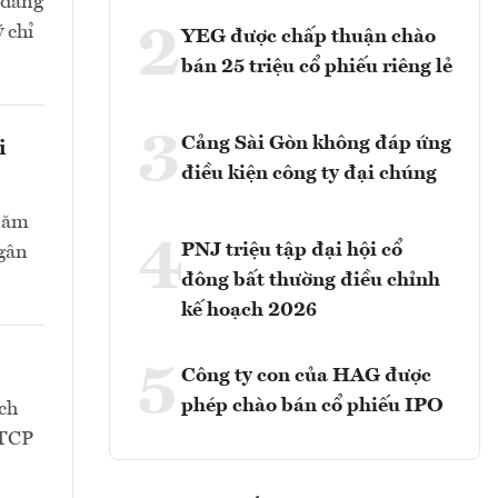
 đăng
2
 chỉ
YEG được chấp thuận chào
bán 25 triệu cổ phiếu riêng lẻ
3
Cảng Sài Gòn không đáp ứng
i
điều kiện công ty đại chúng
 năm
4
PNJ triệu tập đại hội cổ
Ngân
đông bất thường điều chỉnh
kế hoạch 2026
5
Công ty con của HAG được
phép chào bán cổ phiếu IPO
ch
CTCP