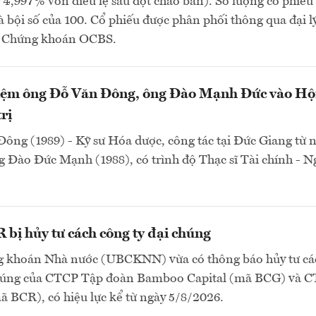
4,997% vốn điều lệ sau đợt chào bán). Số lượng cổ phiếu
à bội số của 100. Cổ phiếu được phân phối thông qua đại lý
P Chứng khoán OCBS.
ệm ông Đỗ Văn Đông, ông Đào Mạnh Đức vào Hộ
rị
ông (1989) - Kỹ sư Hóa dược, công tác tại Đức Giang từ
 Đào Đức Mạnh (1988), có trình độ Thạc sĩ Tài chính - 
bị hủy tư cách công ty đại chúng
 khoán Nhà nước (UBCKNN) vừa có thông báo hủy tư cá
chúng của CTCP Tập đoàn Bamboo Capital (mã BCG) và 
 BCR), có hiệu lực kể từ ngày 5/8/2026.