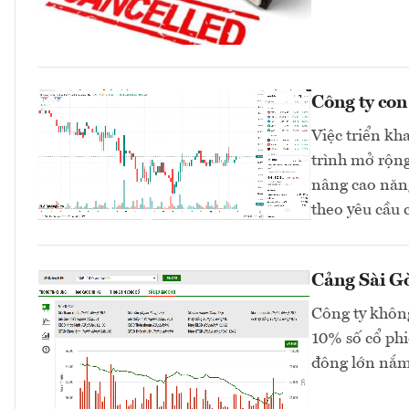
Công ty co
Việc triển kh
trình mở rộng
nâng cao năng
theo yêu cầu 
Cảng Sài Gò
Công ty không
10% số cổ phi
đông lớn nắm