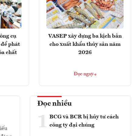
ông cụ
VASEP xây dựng ba kịch bản
 để phát
cho xuất khẩu thủy sản năm
óa chất
2026
Đọc ngay
Đọc nhiều
1
BCG và BCR bị hủy tư cách
công ty đại chúng
hiếu