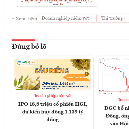
Doanh nghiệp niêm yết
Thị trường
Xem thêm
Đừng bỏ lỡ
Doanh nghiệp niêm yết
Doanh 
IPO 18,8 triệu cổ phiếu HGI,
DGC bổ n
dự kiến huy động 1.139 tỷ
Đông, ôn
đồng
vào Hội