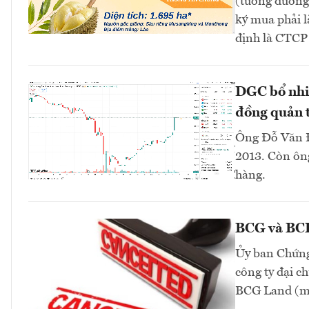
(tương đương 
ký mua phải l
định là CTC
DGC bổ nhi
đồng quản t
Ông Đỗ Văn Đ
2013. Còn ông
hàng.
BCG và BCR 
Ủy ban Chứng
công ty đại 
BCG Land (mã