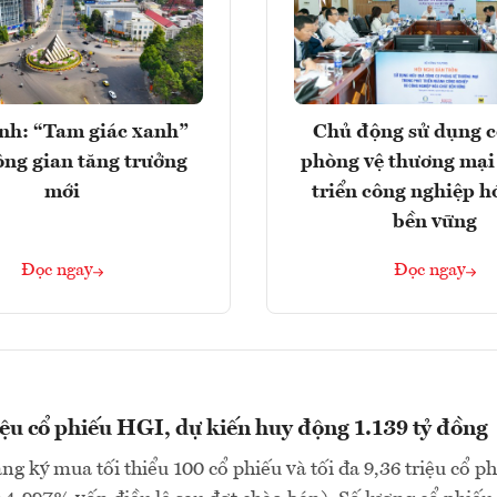
nh: “Tam giác xanh”
Chủ động sử dụng c
ng gian tăng trưởng
phòng vệ thương mại
mới
triển công nghiệp h
bền vững
Đọc ngay
Đọc ngay
iệu cổ phiếu HGI, dự kiến huy động 1.139 tỷ đồng
ng ký mua tối thiểu 100 cổ phiếu và tối đa 9,36 triệu cổ p